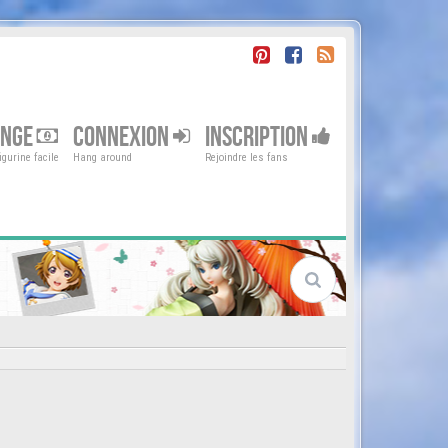
ENGE
CONNEXION
INSCRIPTION
gurine facile
Hang around
Rejoindre les fans