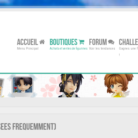
ACCUEIL
BOUTIQUES
FORUM
CHALL
Menu Principal
Voir les tendances
Gagnes une fi
Achats et ventes de figurines
!
osees frequemment)