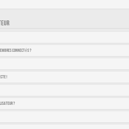
TEUR
membres connectés ?
cte !
lisateur ?