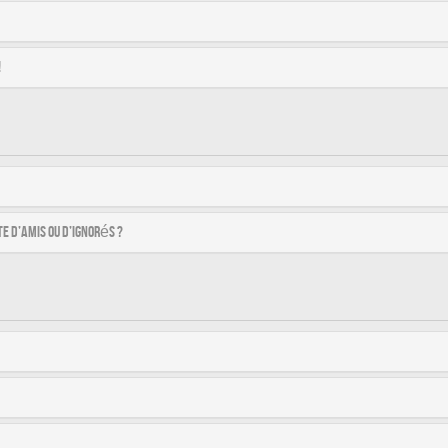
!
e d’amis ou d’ignorés ?