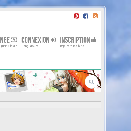
ENGE
CONNEXION
INSCRIPTION
gurine facile
Hang around
Rejoindre les fans