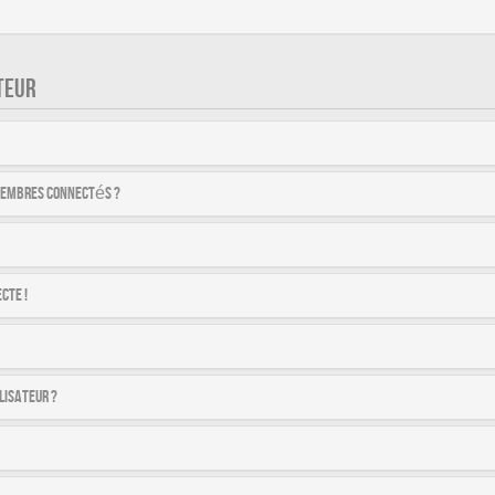
TEUR
membres connectés ?
cte !
lisateur ?