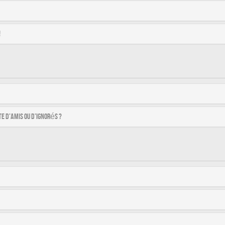
!
e d’amis ou d’ignorés ?