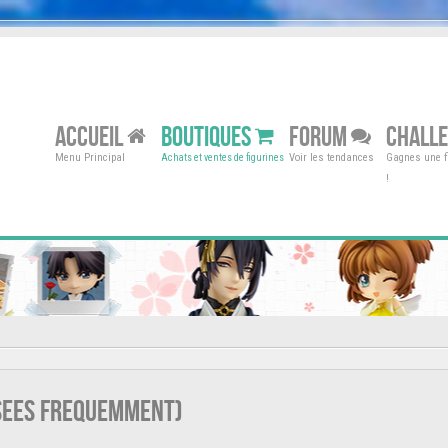
ACCUEIL
BOUTIQUES
FORUM
CHALL
Menu Principal
Voir les tendances
Gagnes une fi
Achats et ventes de figurines
!
osees frequemment)