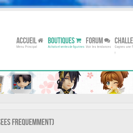
ACCUEIL
BOUTIQUES
FORUM
CHALL
Menu Principal
Voir les tendances
Gagnes une fi
Achats et ventes de figurines
!
osees frequemment)