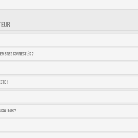
TEUR
membres connectés ?
cte !
lisateur ?