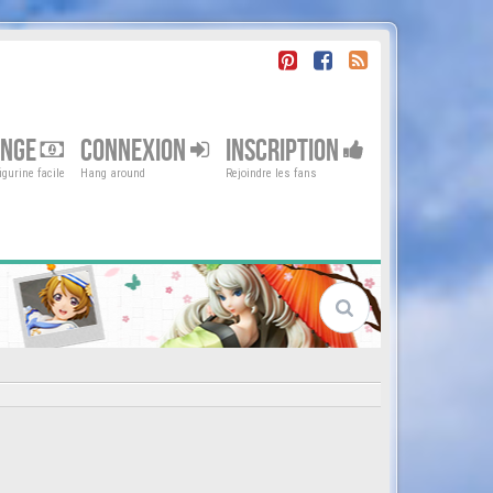
ENGE
CONNEXION
INSCRIPTION
gurine facile
Hang around
Rejoindre les fans