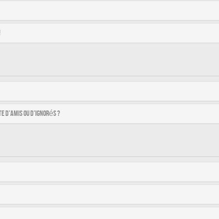
!
e d’amis ou d’ignorés ?