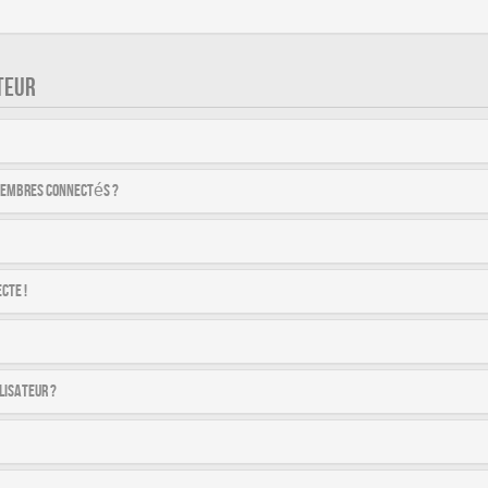
TEUR
membres connectés ?
cte !
lisateur ?