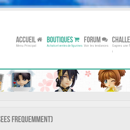
ACCUEIL
BOUTIQUES
FORUM
CHALL
Menu Principal
Voir les tendances
Gagnes une fi
Achats et ventes de figurines
!
osees frequemment)