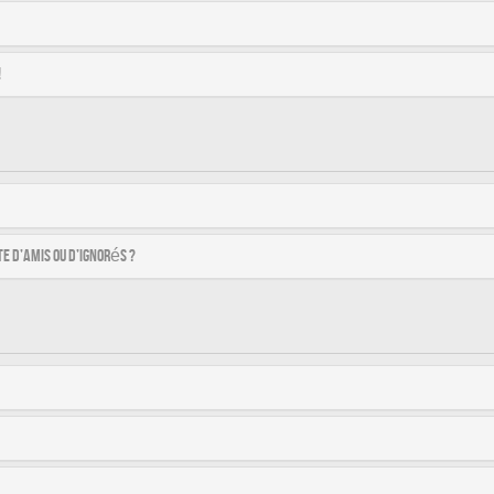
!
e d’amis ou d’ignorés ?