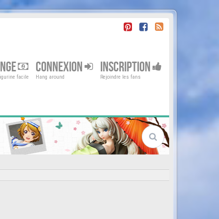
ENGE
CONNEXION
INSCRIPTION
gurine facile
Hang around
Rejoindre les fans