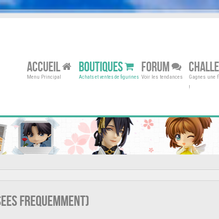
ACCUEIL
BOUTIQUES
FORUM
CHALL
Menu Principal
Voir les tendances
Gagnes une fi
Achats et ventes de figurines
!
osees frequemment)