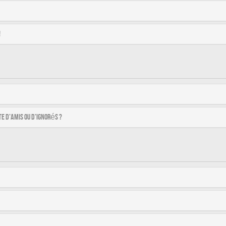
!
e d’amis ou d’ignorés ?