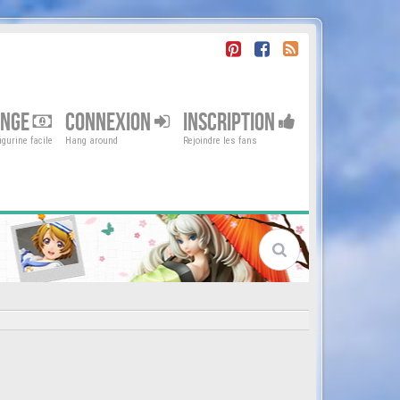
ENGE
CONNEXION
INSCRIPTION
gurine facile
Hang around
Rejoindre les fans