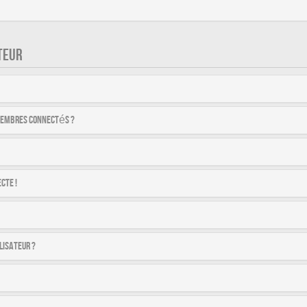
TEUR
membres connectés ?
cte !
lisateur ?