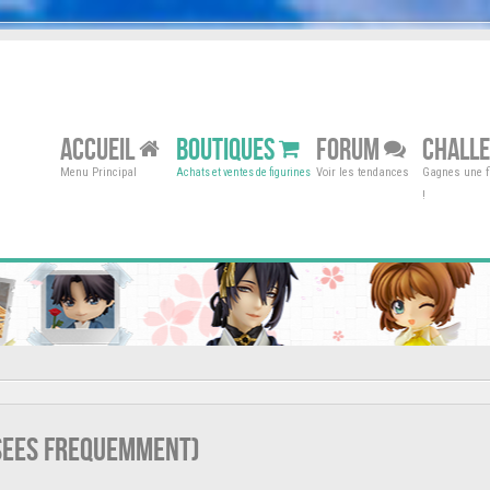
ACCUEIL
BOUTIQUES
FORUM
CHALL
Menu Principal
Voir les tendances
Gagnes une fi
Achats et ventes de figurines
!
osees frequemment)