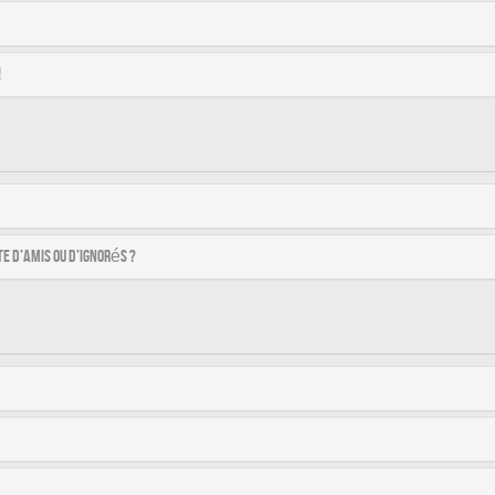
!
e d’amis ou d’ignorés ?