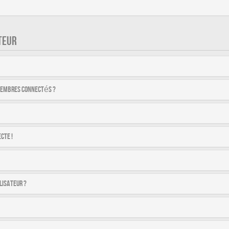
TEUR
membres connectés ?
cte !
lisateur ?