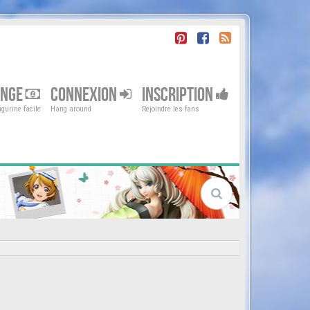
ENGE
CONNEXION
INSCRIPTION
gurine facile
Hang around
Rejoindre les fans