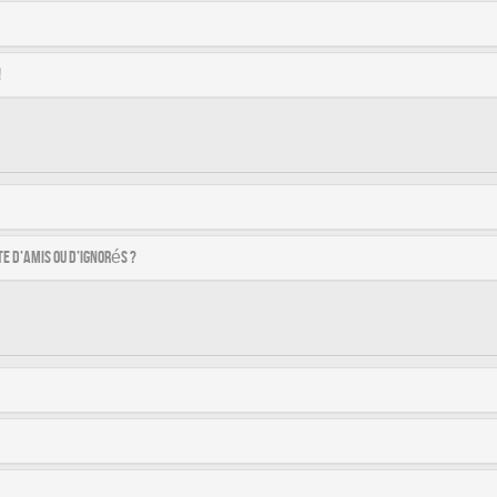
!
e d’amis ou d’ignorés ?