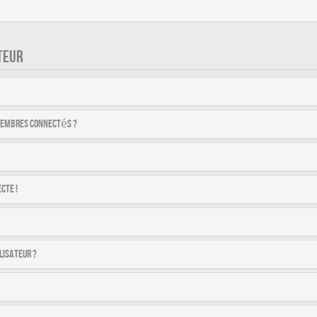
TEUR
membres connectés ?
cte !
lisateur ?