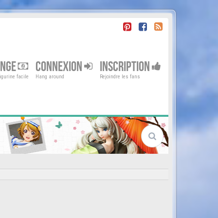
ENGE
CONNEXION
INSCRIPTION
gurine facile
Hang around
Rejoindre les fans