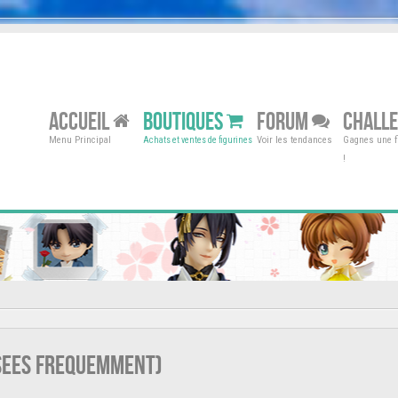
ACCUEIL
BOUTIQUES
FORUM
CHALL
Menu Principal
Voir les tendances
Gagnes une fi
Achats et ventes de figurines
!
osees frequemment)