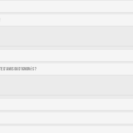
!
e d’amis ou d’ignorés ?