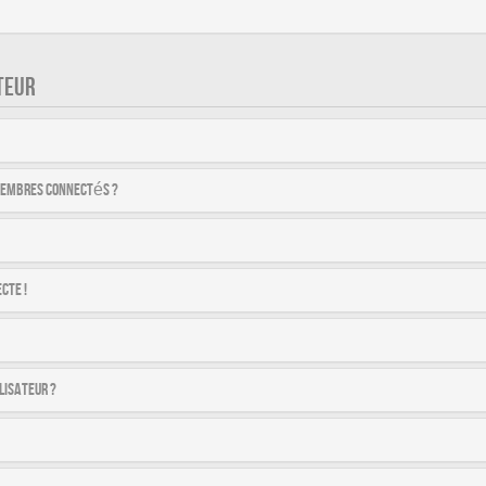
TEUR
membres connectés ?
cte !
lisateur ?