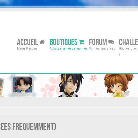
ACCUEIL
BOUTIQUES
FORUM
CHALL
Menu Principal
Voir les tendances
Gagnes une fi
Achats et ventes de figurines
!
osees frequemment)