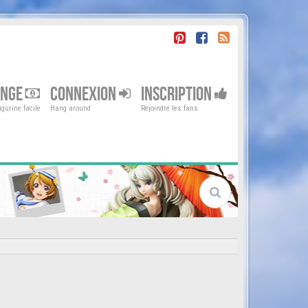
ENGE
CONNEXION
INSCRIPTION
gurine facile
Hang around
Rejoindre les fans