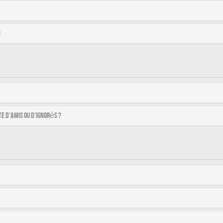
!
e d’amis ou d’ignorés ?