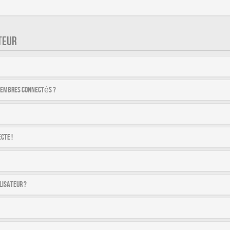
TEUR
membres connectés ?
cte !
lisateur ?