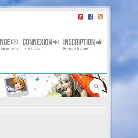
ENGE
CONNEXION
INSCRIPTION
gurine facile
Hang around
Rejoindre les fans