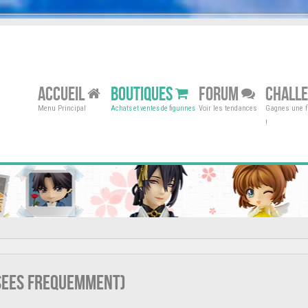
ACCUEIL
BOUTIQUES
FORUM
CHALL
Menu Principal
Voir les tendances
Gagnes une fi
Achats et ventes de figurines
!
osees frequemment)