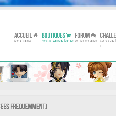
ACCUEIL
BOUTIQUES
FORUM
CHALL
Menu Principal
Voir les tendances
Gagnes une fi
Achats et ventes de figurines
!
osees frequemment)