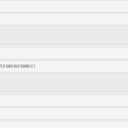
!
e d’amis ou d’ignorés ?