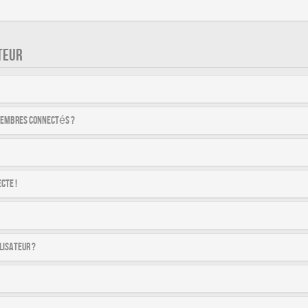
TEUR
membres connectés ?
cte !
lisateur ?