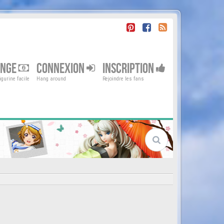
ENGE
CONNEXION
INSCRIPTION
gurine facile
Hang around
Rejoindre les fans