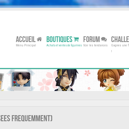
ACCUEIL
BOUTIQUES
FORUM
CHALL
Menu Principal
Voir les tendances
Gagnes une fi
Achats et ventes de figurines
!
osees frequemment)