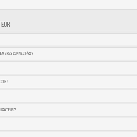
TEUR
membres connectés ?
cte !
lisateur ?