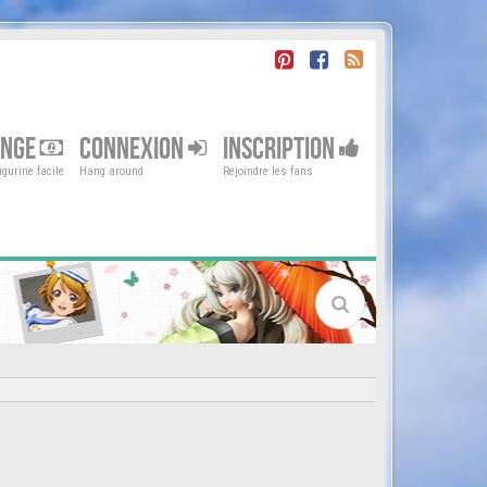
ENGE
CONNEXION
INSCRIPTION
gurine facile
Hang around
Rejoindre les fans