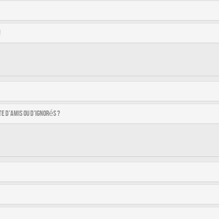
!
e d’amis ou d’ignorés ?