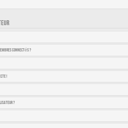
TEUR
membres connectés ?
cte !
lisateur ?