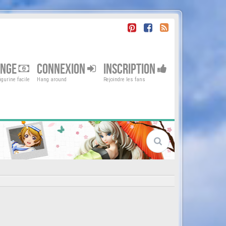
ENGE
CONNEXION
INSCRIPTION
gurine facile
Hang around
Rejoindre les fans