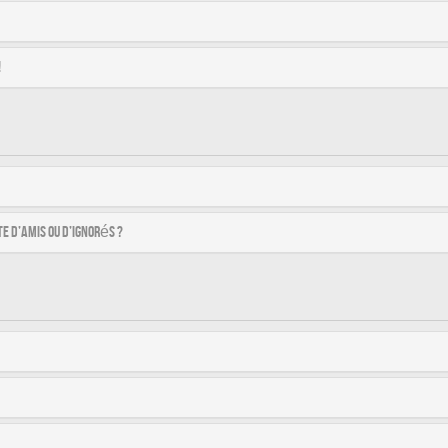
!
e d’amis ou d’ignorés ?