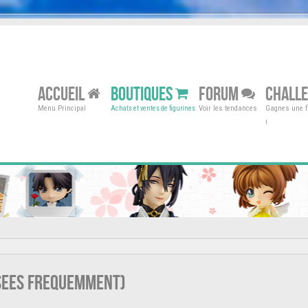
ACCUEIL
BOUTIQUES
FORUM
CHALL
Menu Principal
Voir les tendances
Gagnes une fi
Achats et ventes de figurines
!
osees frequemment)