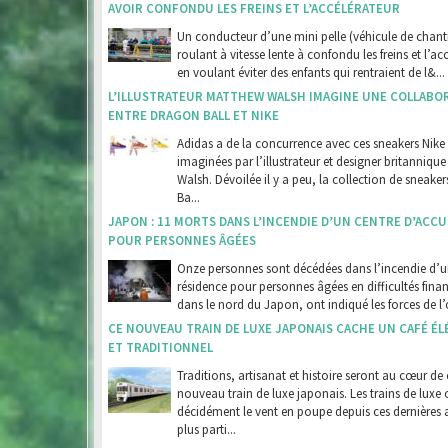
AVOIR CONFONDU LES FREINS ET L’ACCÉLÉRATEUR
Un conducteur d’une mini pelle (véhicule de chanti
roulant à vitesse lente à confondu les freins et l’ac
en voulant éviter des enfants qui rentraient de l&...
L’ILLUSTRATEUR MATTHEW WALSH IMAGINE UNE COLLABO
ENTRE DRAGON BALL ET NIKE
Adidas a de la concurrence avec ces sneakers Nike
imaginées par l’illustrateur et designer britanniqu
Walsh. Dévoilée il y a peu, la collection de sneake
Ba...
JAPON : 11 MORTS DANS L’INCENDIE D’UN CENTRE D’ACCU
POUR PERSONNES ÂGÉES
Onze personnes sont décédées dans l’incendie d’
résidence pour personnes âgées en difficultés finan
dans le nord du Japon, ont indiqué les forces de l’o
CE NOUVEAU TRAIN DE LUXE JAPONAIS CACHE UN CAFÉ É
ET TRADITIONNEL
Traditions, artisanat et histoire seront au cœur de 
nouveau train de luxe japonais. Les trains de luxe 
décidément le vent en poupe depuis ces dernières 
plus parti...