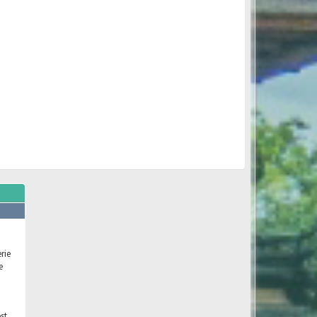
rie
e
st