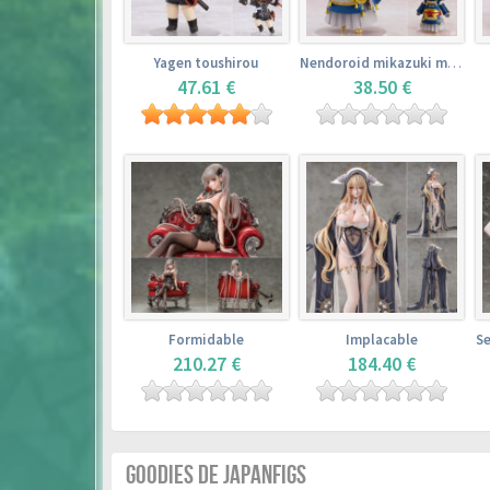
Yagen toushirou
Nendoroid mikazuki munechika
47.61 €
38.50 €
Formidable
Implacable
210.27 €
184.40 €
GOODIES DE JAPANFIGS