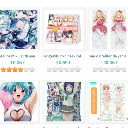
Hatsune miku 10th anniversary book
Dengekibunko desk calendar 2018
Taie d’oreiller 
10.06 €
30.69 €
148.36 €