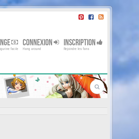
ENGE
CONNEXION
INSCRIPTION
gurine facile
Hang around
Rejoindre les fans