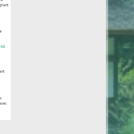
agnant
e
NGE
ant
s
avec