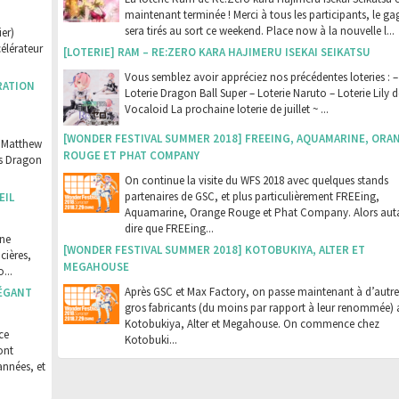
maintenant terminée ! Merci à tous les participants, le g
sera tirés au sort ce weekend. Place now à la nouvelle l...
er)
célérateur
[LOTERIE] RAM – RE:ZERO KARA HAJIMERU ISEKAI SEIKATSU
Vous semblez avoir appréciez nos précédentes loteries : –
RATION
Loterie Dragon Ball Super – Loterie Naruto – Loterie Lily d
Vocaloid La prochaine loterie de juillet ~ ...
[WONDER FESTIVAL SUMMER 2018] FREEING, AQUAMARINE, ORA
e Matthew
ROUGE ET PHAT COMPANY
rs Dragon
On continue la visite du WFS 2018 avec quelques stands
partenaires de GSC, et plus particulièrement FREEing,
EIL
Aquamarine, Orange Rouge et Phat Company. Alors aut
dire que FREEing...
une
[WONDER FESTIVAL SUMMER 2018] KOTOBUKIYA, ALTER ET
cières,
MEGAHOUSE
...
Après GSC et Max Factory, on passe maintenant à d’autre
LÉGANT
gros fabricants (du moins par rapport à leur renommée) 
Kotobukiya, Alter et Megahouse. On commence chez
ce
Kotobuki...
ont
années, et