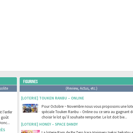
FIGURINES
solite
(Review, Actus, etc.)
[LOTERIE] TOUKEN RANBU – ONLINE
Pour Octobre ~ Novembre nous vous proposons une lote
spéciale Touken Ranbu – Online ou ce sera au gagnant d
 l’enfer
choisir le lot qu’il souhaite remporter. Le lot doit bie...
t goût
Donc...
[LOTERIE] HONEY – SPACE DANDY
RÈS
La loterie Ram de Re:Zero kara Hajimeru Isekai Seikatsu e