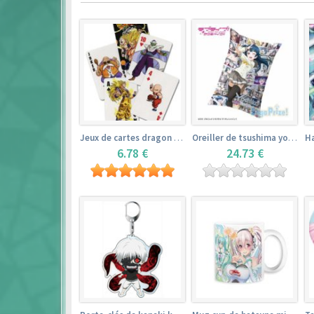
Jeux de cartes dragon ball
Oreiller de tsushima yoshiko (35cm×53cm) – love live! sunshine!!
6.78 €
24.73 €