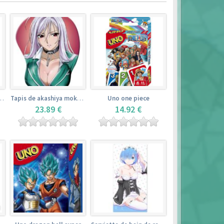
de yamada elf – eromanga sensei
Tapis de akashiya moka – rosario + vampire
Uno one piece
23.89 €
14.92 €