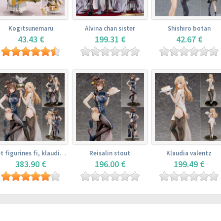
Kogitsunemaru
Alvina chan sister
Shishiro botan
43.43 €
199.31 €
42.67 €
Set figurines fi, klaudia valentz, reisalin stout
Reisalin stout
Klaudia valentz
383.90 €
196.00 €
199.49 €