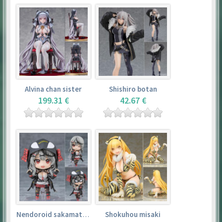
Alvina chan sister
Shishiro botan
199.31 €
42.67 €
Nendoroid sakamata chloe
Shokuhou misaki