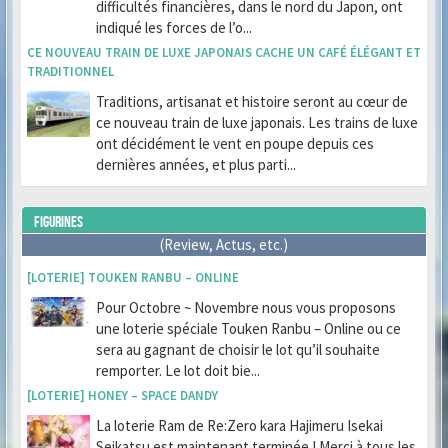
difficultés financières, dans le nord du Japon, ont
indiqué les forces de l’o...
CE NOUVEAU TRAIN DE LUXE JAPONAIS CACHE UN CAFÉ ÉLÉGANT ET
TRADITIONNEL
Traditions, artisanat et histoire seront au cœur de
ce nouveau train de luxe japonais. Les trains de luxe
ont décidément le vent en poupe depuis ces
dernières années, et plus parti...
FIGURINES
(Review, Actus, etc.)
[LOTERIE] TOUKEN RANBU – ONLINE
Pour Octobre ~ Novembre nous vous proposons
une loterie spéciale Touken Ranbu – Online ou ce
sera au gagnant de choisir le lot qu’il souhaite
remporter. Le lot doit bie...
[LOTERIE] HONEY – SPACE DANDY
La loterie Ram de Re:Zero kara Hajimeru Isekai
Seikatsu est maintenant terminée ! Merci à tous les