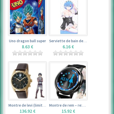
Uno dragon ball super
Serviette de bain de rem (120×60cm) – re:zero kara hajimeru isekai seikatsu
8.63 €
6.16 €
Montre de levi (limited edition) – shingeki no kyojin
Montre de rem – re:zero kara hajimeru isekai seikatsu
136.92 €
15.92 €