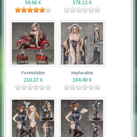
59.66 €
178.12 €
Formidable
Implacable
210.27 €
184.40 €