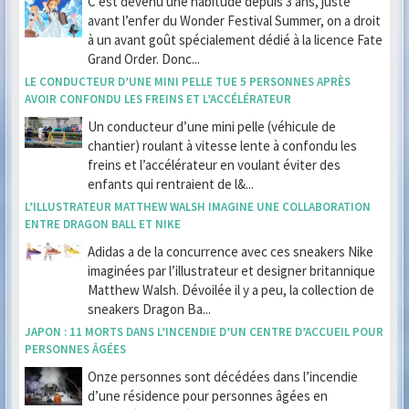
C’est devenu une habitude depuis 3 ans, juste
avant l’enfer du Wonder Festival Summer, on a droit
à un avant goût spécialement dédié à la licence Fate
Grand Order. Donc...
LE CONDUCTEUR D’UNE MINI PELLE TUE 5 PERSONNES APRÈS
AVOIR CONFONDU LES FREINS ET L’ACCÉLÉRATEUR
Un conducteur d’une mini pelle (véhicule de
chantier) roulant à vitesse lente à confondu les
freins et l’accélérateur en voulant éviter des
enfants qui rentraient de l&...
L’ILLUSTRATEUR MATTHEW WALSH IMAGINE UNE COLLABORATION
ENTRE DRAGON BALL ET NIKE
Adidas a de la concurrence avec ces sneakers Nike
imaginées par l’illustrateur et designer britannique
Matthew Walsh. Dévoilée il y a peu, la collection de
sneakers Dragon Ba...
JAPON : 11 MORTS DANS L’INCENDIE D’UN CENTRE D’ACCUEIL POUR
PERSONNES ÂGÉES
Onze personnes sont décédées dans l’incendie
d’une résidence pour personnes âgées en