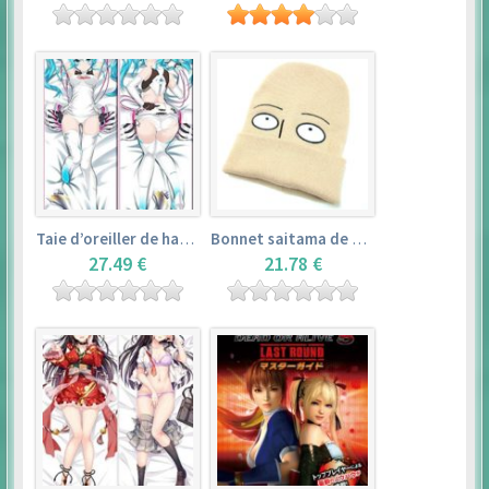
Taie d’oreiller de hatsune miku (150cm×50cm) – vocaloid
Bonnet saitama de one punch man
27.49 €
21.78 €