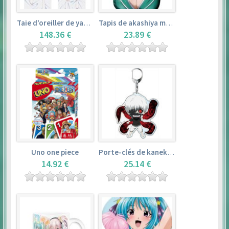
Taie d’oreiller de yamada elf – eromanga sensei
Tapis de akashiya moka – rosario + vampire
148.36 €
23.89 €
Uno one piece
Porte-clés de kaneki ken – tokyo ghoul
14.92 €
25.14 €