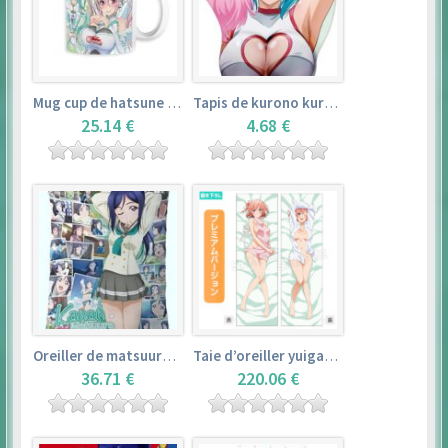
Mug cup de hatsune miku & super sonico – vocaloid
Tapis de kurono kurumu – rosario + vampire
25.14 €
4.68 €
Oreiller de matsuura kanan (35cm×53cm) – love live! sunshine!!
Taie d’oreiller yuigahama yui (50cm×150cm) – yahari ore no seishun love comedy wa machigatteiru. zoku
36.71 €
220.06 €