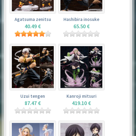
Agatsuma zenitsu
Hashibira inosuke
40.49 €
65.50 €
Uzui tengen
Kanroji mitsuri
87.47 €
419.10 €