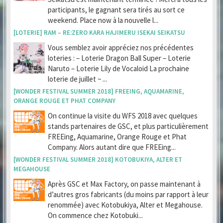
participants, le gagnant sera tirés au sort ce
weekend. Place now à la nouvelle l...
[LOTERIE] RAM – RE:ZERO KARA HAJIMERU ISEKAI SEIKATSU
Vous semblez avoir appréciez nos précédentes
loteries : – Loterie Dragon Ball Super – Loterie
Naruto – Loterie Lily de Vocaloid La prochaine
loterie de juillet ~ ...
[WONDER FESTIVAL SUMMER 2018] FREEING, AQUAMARINE,
ORANGE ROUGE ET PHAT COMPANY
On continue la visite du WFS 2018 avec quelques
stands partenaires de GSC, et plus particulièrement
FREEing, Aquamarine, Orange Rouge et Phat
Company. Alors autant dire que FREEing...
[WONDER FESTIVAL SUMMER 2018] KOTOBUKIYA, ALTER ET
MEGAHOUSE
Après GSC et Max Factory, on passe maintenant à
d’autres gros fabricants (du moins par rapport à leur
renommée) avec Kotobukiya, Alter et Megahouse.
On commence chez Kotobuki...