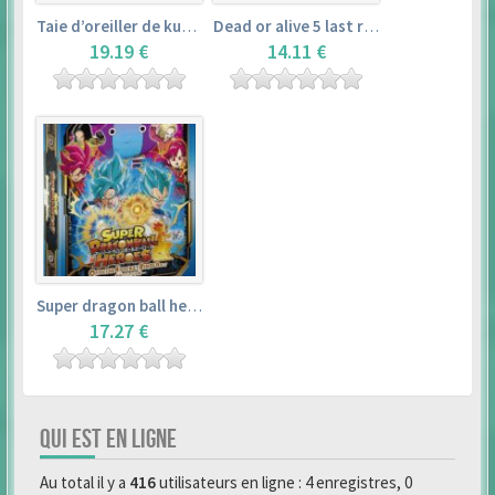
Taie d’oreiller de kurosawa dia (160x50cm) – love live! sunshine!!
Dead or alive 5 last round master guide
19.19 €
14.11 €
Super dragon ball heroes : official 4 pocket binder set
17.27 €
QUI EST EN LIGNE
Au total il y a
416
utilisateurs en ligne : 4 enregistres, 0