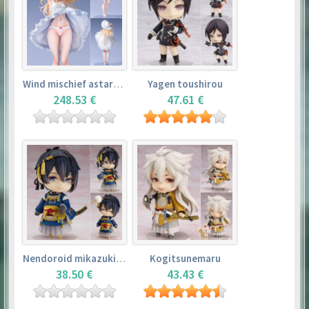
Wind mischief astarotte
Yagen toushirou
248.53 €
47.61 €
Nendoroid mikazuki munechika
Kogitsunemaru
38.50 €
43.43 €