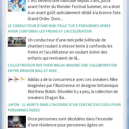
C’est devenu une habitude depuis 3 ans, juste
avant l’enfer du Wonder Festival Summer, on a droit
à un avant goût spécialement dédié à la licence Fate
Grand Order. Donc...
LE CONDUCTEUR D’UNE MINI PELLE TUE 5 PERSONNES APRÈS
AVOIR CONFONDU LES FREINS ET L’ACCÉLÉRATEUR
Un conducteur d’une mini pelle (véhicule de
chantier) roulant à vitesse lente à confondu les
freins et l’accélérateur en voulant éviter des
enfants qui rentraient de l&...
L’ILLUSTRATEUR MATTHEW WALSH IMAGINE UNE COLLABORATION
ENTRE DRAGON BALL ET NIKE
Adidas a de la concurrence avec ces sneakers Nike
imaginées par l’illustrateur et designer britannique
Matthew Walsh. Dévoilée il y a peu, la collection de
sneakers Dragon Ba...
JAPON : 11 MORTS DANS L’INCENDIE D’UN CENTRE D’ACCUEIL POUR
PERSONNES ÂGÉES
Onze personnes sont décédées dans l’incendie
d’une résidence pour personnes âgées en