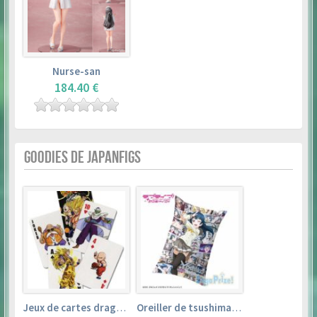
Nurse-san
184.40 €
GOODIES DE JAPANFIGS
Jeux de cartes dragon ball
Oreiller de tsushima yoshiko (35cm×53cm) – love live! sunshine!!