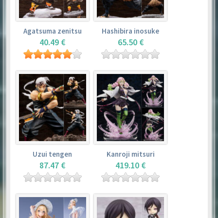
Agatsuma zenitsu
Hashibira inosuke
40.49 €
65.50 €
Uzui tengen
Kanroji mitsuri
87.47 €
419.10 €