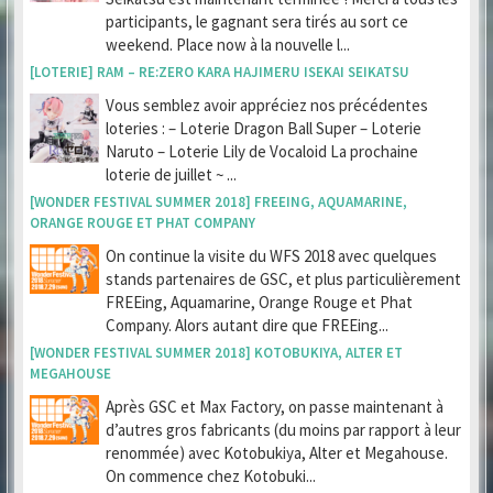
participants, le gagnant sera tirés au sort ce
weekend. Place now à la nouvelle l...
[LOTERIE] RAM – RE:ZERO KARA HAJIMERU ISEKAI SEIKATSU
Vous semblez avoir appréciez nos précédentes
loteries : – Loterie Dragon Ball Super – Loterie
Naruto – Loterie Lily de Vocaloid La prochaine
loterie de juillet ~ ...
[WONDER FESTIVAL SUMMER 2018] FREEING, AQUAMARINE,
ORANGE ROUGE ET PHAT COMPANY
On continue la visite du WFS 2018 avec quelques
stands partenaires de GSC, et plus particulièrement
FREEing, Aquamarine, Orange Rouge et Phat
Company. Alors autant dire que FREEing...
[WONDER FESTIVAL SUMMER 2018] KOTOBUKIYA, ALTER ET
MEGAHOUSE
Après GSC et Max Factory, on passe maintenant à
d’autres gros fabricants (du moins par rapport à leur
renommée) avec Kotobukiya, Alter et Megahouse.
On commence chez Kotobuki...