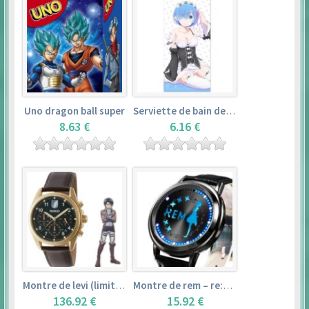
Uno dragon ball super
Serviette de bain de rem (120×60cm) – re:zero kara hajimeru isekai seikatsu
8.63 €
6.16 €
Montre de levi (limited edition) – shingeki no kyojin
Montre de rem – re:zero kara hajimeru isekai seikatsu
136.92 €
15.92 €