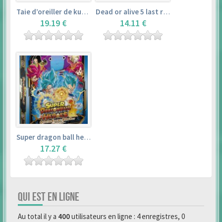
Taie d’oreiller de kurosawa dia (160x50cm) – love live! sunshine!!
Dead or alive 5 last round master guide
19.19 €
14.11 €
Super dragon ball heroes : official 4 pocket binder set
17.27 €
QUI EST EN LIGNE
Au total il y a
400
utilisateurs en ligne : 4 enregistres, 0