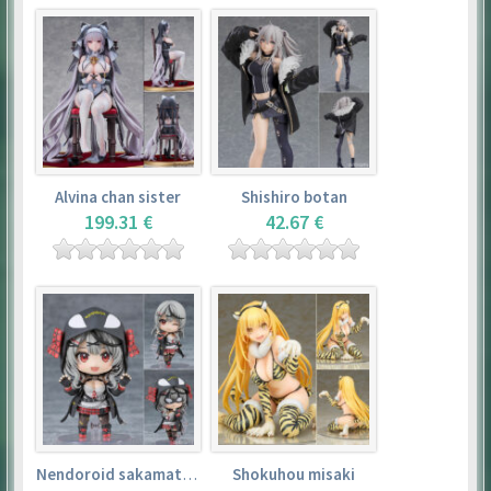
Alvina chan sister
Shishiro botan
199.31 €
42.67 €
Nendoroid sakamata chloe
Shokuhou misaki