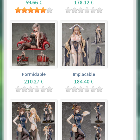
59.66 €
178.12 €
Formidable
Implacable
210.27 €
184.40 €