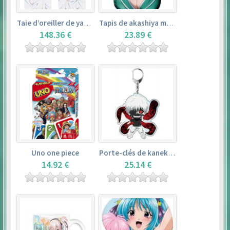
Taie d’oreiller de yamada elf – eromanga sensei
Tapis de akashiya moka – rosario + vampire
148.36 €
23.89 €
Uno one piece
Porte-clés de kaneki ken – tokyo ghoul
14.92 €
25.14 €