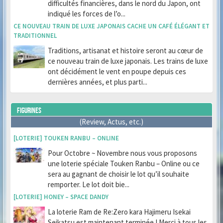
difficultés financières, dans le nord du Japon, ont
indiqué les forces de l’o...
CE NOUVEAU TRAIN DE LUXE JAPONAIS CACHE UN CAFÉ ÉLÉGANT ET
TRADITIONNEL
Traditions, artisanat et histoire seront au cœur de
ce nouveau train de luxe japonais. Les trains de luxe
ont décidément le vent en poupe depuis ces
dernières années, et plus parti...
FIGURINES
(Review, Actus, etc.)
[LOTERIE] TOUKEN RANBU – ONLINE
Pour Octobre ~ Novembre nous vous proposons
une loterie spéciale Touken Ranbu – Online ou ce
sera au gagnant de choisir le lot qu’il souhaite
remporter. Le lot doit bie...
[LOTERIE] HONEY – SPACE DANDY
La loterie Ram de Re:Zero kara Hajimeru Isekai
Seikatsu est maintenant terminée ! Merci à tous les