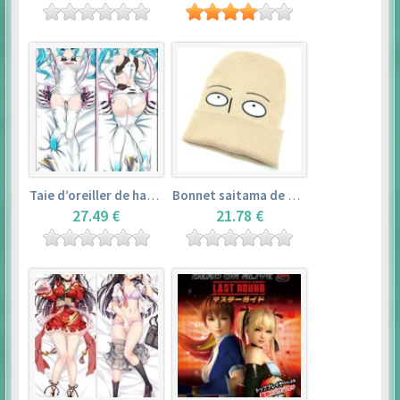
Taie d’oreiller de hatsune miku (150cm×50cm) – vocaloid
Bonnet saitama de one punch man
27.49 €
21.78 €