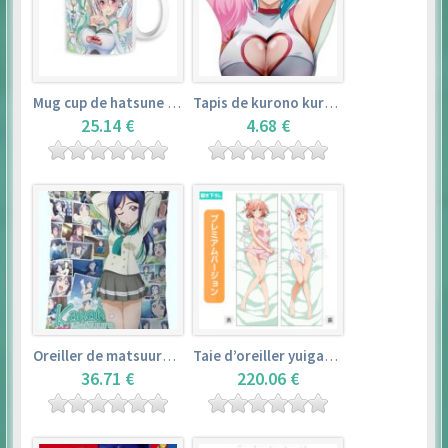
Mug cup de hatsune miku & super sonico – vocaloid
Tapis de kurono kurumu – rosario + vampire
25.14 €
4.68 €
Oreiller de matsuura kanan (35cm×53cm) – love live! sunshine!!
Taie d’oreiller yuigahama yui (50cm×150cm) – yahari ore no seishun love comedy wa machigatteiru. zoku
36.71 €
220.06 €