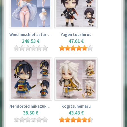
Wind mischief astarotte
Yagen toushirou
248.53 €
47.61 €
Nendoroid mikazuki munechika
Kogitsunemaru
38.50 €
43.43 €