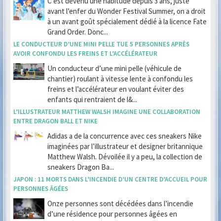
C’est devenu une habitude depuis 3 ans, juste
avant l’enfer du Wonder Festival Summer, on a droit
à un avant goût spécialement dédié à la licence Fate
Grand Order. Donc...
LE CONDUCTEUR D’UNE MINI PELLE TUE 5 PERSONNES APRÈS
AVOIR CONFONDU LES FREINS ET L’ACCÉLÉRATEUR
Un conducteur d’une mini pelle (véhicule de
chantier) roulant à vitesse lente à confondu les
freins et l’accélérateur en voulant éviter des
enfants qui rentraient de l&...
L’ILLUSTRATEUR MATTHEW WALSH IMAGINE UNE COLLABORATION
ENTRE DRAGON BALL ET NIKE
Adidas a de la concurrence avec ces sneakers Nike
imaginées par l’illustrateur et designer britannique
Matthew Walsh. Dévoilée il y a peu, la collection de
sneakers Dragon Ba...
JAPON : 11 MORTS DANS L’INCENDIE D’UN CENTRE D’ACCUEIL POUR
PERSONNES ÂGÉES
Onze personnes sont décédées dans l’incendie
d’une résidence pour personnes âgées en