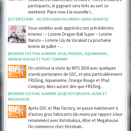
participants, le gagnant sera tirés au sort ce
weekend. Place now à la nouvelle l...
[LOTERIE] RAM – RE:ZERO KARA HAJIMERU ISEKAI SEIKATSU
Vous semblez avoir appréciez nos précédentes
loteries : – Loterie Dragon Ball Super – Loterie
Naruto – Loterie Lily de Vocaloid La prochaine
loterie de juillet ~ ...
[WONDER FESTIVAL SUMMER 2018] FREEING, AQUAMARINE,
ORANGE ROUGE ET PHAT COMPANY
On continue la visite du WFS 2018 avec quelques
stands partenaires de GSC, et plus particulièrement
FREEing, Aquamarine, Orange Rouge et Phat
Company. Alors autant dire que FREEing...
[WONDER FESTIVAL SUMMER 2018] KOTOBUKIYA, ALTER ET
MEGAHOUSE
Après GSC et Max Factory, on passe maintenant à
d’autres gros fabricants (du moins par rapport à leur
renommée) avec Kotobukiya, Alter et Megahouse.
On commence chez Kotobuki...