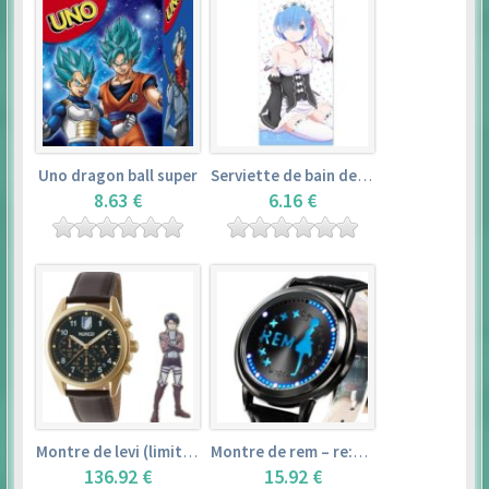
Uno dragon ball super
Serviette de bain de rem (120×60cm) – re:zero kara hajimeru isekai seikatsu
8.63 €
6.16 €
Montre de levi (limited edition) – shingeki no kyojin
Montre de rem – re:zero kara hajimeru isekai seikatsu
136.92 €
15.92 €