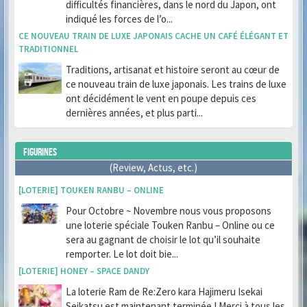
difficultés financières, dans le nord du Japon, ont
indiqué les forces de l’o...
CE NOUVEAU TRAIN DE LUXE JAPONAIS CACHE UN CAFÉ ÉLÉGANT ET
TRADITIONNEL
Traditions, artisanat et histoire seront au cœur de
ce nouveau train de luxe japonais. Les trains de luxe
ont décidément le vent en poupe depuis ces
dernières années, et plus parti...
FIGURINES
(Review, Actus, etc.)
[LOTERIE] TOUKEN RANBU – ONLINE
Pour Octobre ~ Novembre nous vous proposons
une loterie spéciale Touken Ranbu – Online ou ce
sera au gagnant de choisir le lot qu’il souhaite
remporter. Le lot doit bie...
[LOTERIE] HONEY – SPACE DANDY
La loterie Ram de Re:Zero kara Hajimeru Isekai
Seikatsu est maintenant terminée ! Merci à tous les