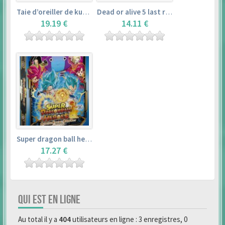
Taie d’oreiller de kurosawa dia (160x50cm) – love live! sunshine!!
Dead or alive 5 last round master guide
19.19 €
14.11 €
Super dragon ball heroes : official 4 pocket binder set
17.27 €
QUI EST EN LIGNE
Au total il y a
404
utilisateurs en ligne : 3 enregistres, 0