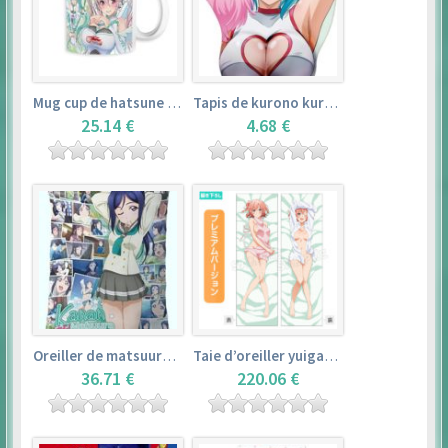
Mug cup de hatsune miku & super sonico – vocaloid
Tapis de kurono kurumu – rosario + vampire
25.14 €
4.68 €
Oreiller de matsuura kanan (35cm×53cm) – love live! sunshine!!
Taie d’oreiller yuigahama yui (50cm×150cm) – yahari ore no seishun love comedy wa machigatteiru. zoku
36.71 €
220.06 €