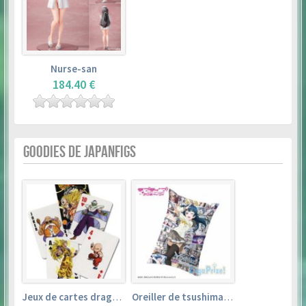
Nurse-san
184.40 €
GOODIES DE JAPANFIGS
Jeux de cartes dragon ball
Oreiller de tsushima yoshiko (35cm×53cm) – love live! sunshine!!