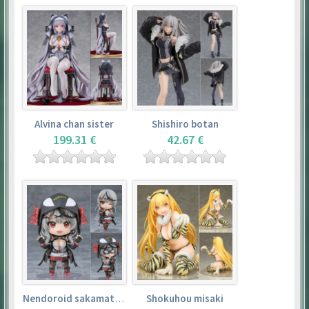
Alvina chan sister
Shishiro botan
199.31 €
42.67 €
Nendoroid sakamata chloe
Shokuhou misaki