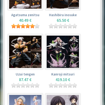
Agatsuma zenitsu
Hashibira inosuke
40.49 €
65.50 €
Uzui tengen
Kanroji mitsuri
87.47 €
419.10 €