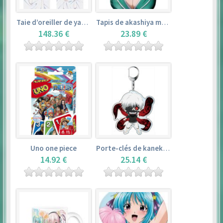
Taie d’oreiller de yamada elf – eromanga sensei
Tapis de akashiya moka – rosario + vampire
148.36 €
23.89 €
Uno one piece
Porte-clés de kaneki ken – tokyo ghoul
14.92 €
25.14 €