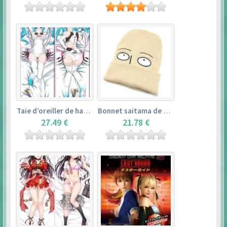
Taie d’oreiller de hatsune miku (150cm×50cm) – vocaloid
Bonnet saitama de one punch man
27.49 €
21.78 €