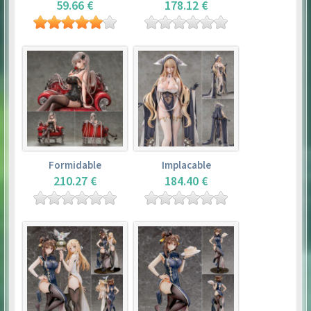
59.66 €
178.12 €
Formidable
Implacable
210.27 €
184.40 €