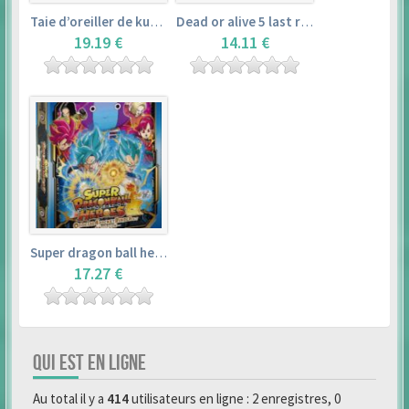
Taie d’oreiller de kurosawa dia (160x50cm) – love live! sunshine!!
Dead or alive 5 last round master guide
19.19 €
14.11 €
Super dragon ball heroes : official 4 pocket binder set
17.27 €
QUI EST EN LIGNE
Au total il y a
414
utilisateurs en ligne : 2 enregistres, 0