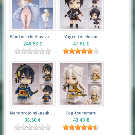
Wind mischief astarotte
Yagen toushirou
248.53 €
47.61 €
Nendoroid mikazuki munechika
Kogitsunemaru
38.50 €
43.43 €