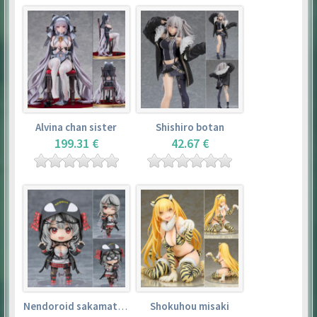
Alvina chan sister
Shishiro botan
199.31 €
42.67 €
Nendoroid sakamata chloe
Shokuhou misaki