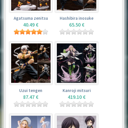
Agatsuma zenitsu
Hashibira inosuke
40.49 €
65.50 €
Uzui tengen
Kanroji mitsuri
87.47 €
419.10 €