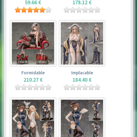
59.66 €
178.12 €
Formidable
Implacable
210.27 €
184.40 €