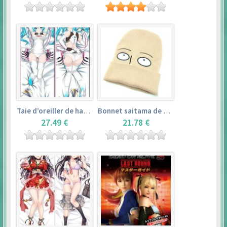
Taie d’oreiller de hatsune miku (150cm×50cm) – vocaloid
Bonnet saitama de one punch man
27.49 €
21.78 €