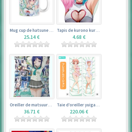
Mug cup de hatsune miku & super sonico – vocaloid
Tapis de kurono kurumu – rosario + vampire
25.14 €
4.68 €
Oreiller de matsuura kanan (35cm×53cm) – love live! sunshine!!
Taie d’oreiller yuigahama yui (50cm×150cm) – yahari ore no seishun love comedy wa machigatteiru. zoku
36.71 €
220.06 €