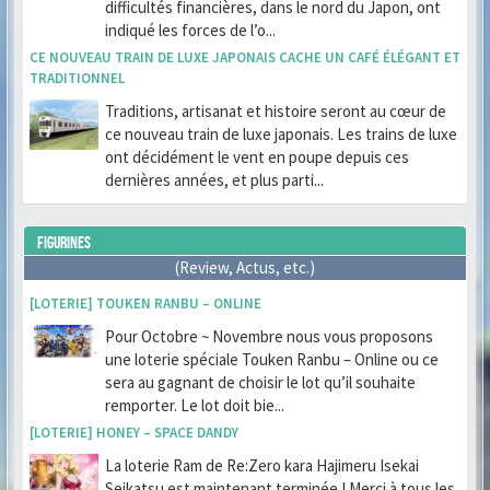
difficultés financières, dans le nord du Japon, ont
indiqué les forces de l’o...
CE NOUVEAU TRAIN DE LUXE JAPONAIS CACHE UN CAFÉ ÉLÉGANT ET
TRADITIONNEL
Traditions, artisanat et histoire seront au cœur de
ce nouveau train de luxe japonais. Les trains de luxe
ont décidément le vent en poupe depuis ces
dernières années, et plus parti...
FIGURINES
(Review, Actus, etc.)
[LOTERIE] TOUKEN RANBU – ONLINE
Pour Octobre ~ Novembre nous vous proposons
une loterie spéciale Touken Ranbu – Online ou ce
sera au gagnant de choisir le lot qu’il souhaite
remporter. Le lot doit bie...
[LOTERIE] HONEY – SPACE DANDY
La loterie Ram de Re:Zero kara Hajimeru Isekai
Seikatsu est maintenant terminée ! Merci à tous les