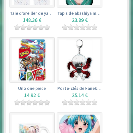
Taie d’oreiller de yamada elf – eromanga sensei
Tapis de akashiya moka – rosario + vampire
148.36 €
23.89 €
Uno one piece
Porte-clés de kaneki ken – tokyo ghoul
14.92 €
25.14 €