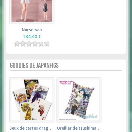
Nurse-san
184.40 €
GOODIES DE JAPANFIGS
Jeux de cartes dragon ball
Oreiller de tsushima yoshiko (35cm×53cm) – love live! sunshine!!