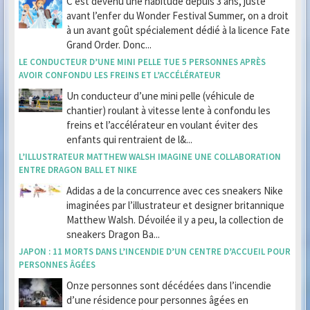
C’est devenu une habitude depuis 3 ans, juste
avant l’enfer du Wonder Festival Summer, on a droit
à un avant goût spécialement dédié à la licence Fate
Grand Order. Donc...
LE CONDUCTEUR D’UNE MINI PELLE TUE 5 PERSONNES APRÈS
AVOIR CONFONDU LES FREINS ET L’ACCÉLÉRATEUR
Un conducteur d’une mini pelle (véhicule de
chantier) roulant à vitesse lente à confondu les
freins et l’accélérateur en voulant éviter des
enfants qui rentraient de l&...
L’ILLUSTRATEUR MATTHEW WALSH IMAGINE UNE COLLABORATION
ENTRE DRAGON BALL ET NIKE
Adidas a de la concurrence avec ces sneakers Nike
imaginées par l’illustrateur et designer britannique
Matthew Walsh. Dévoilée il y a peu, la collection de
sneakers Dragon Ba...
JAPON : 11 MORTS DANS L’INCENDIE D’UN CENTRE D’ACCUEIL POUR
PERSONNES ÂGÉES
Onze personnes sont décédées dans l’incendie
d’une résidence pour personnes âgées en