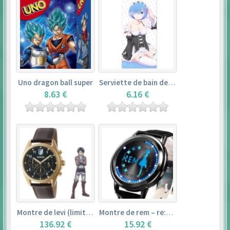
Uno dragon ball super
Serviette de bain de rem (120×60cm) – re:zero kara hajimeru isekai seikatsu
8.63 €
6.16 €
Montre de levi (limited edition) – shingeki no kyojin
Montre de rem – re:zero kara hajimeru isekai seikatsu
136.92 €
15.92 €