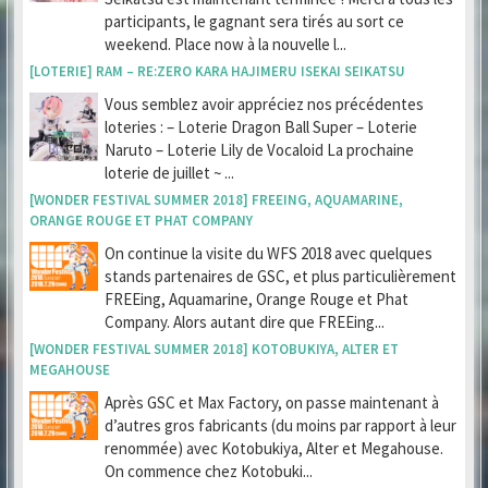
participants, le gagnant sera tirés au sort ce
weekend. Place now à la nouvelle l...
[LOTERIE] RAM – RE:ZERO KARA HAJIMERU ISEKAI SEIKATSU
Vous semblez avoir appréciez nos précédentes
loteries : – Loterie Dragon Ball Super – Loterie
Naruto – Loterie Lily de Vocaloid La prochaine
loterie de juillet ~ ...
[WONDER FESTIVAL SUMMER 2018] FREEING, AQUAMARINE,
ORANGE ROUGE ET PHAT COMPANY
On continue la visite du WFS 2018 avec quelques
stands partenaires de GSC, et plus particulièrement
FREEing, Aquamarine, Orange Rouge et Phat
Company. Alors autant dire que FREEing...
[WONDER FESTIVAL SUMMER 2018] KOTOBUKIYA, ALTER ET
MEGAHOUSE
Après GSC et Max Factory, on passe maintenant à
d’autres gros fabricants (du moins par rapport à leur
renommée) avec Kotobukiya, Alter et Megahouse.
On commence chez Kotobuki...