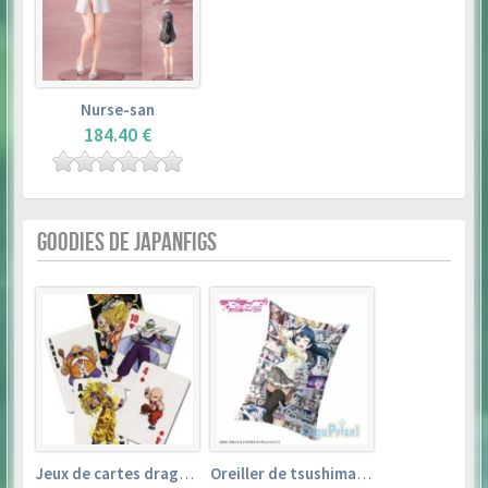
Nurse-san
184.40 €
GOODIES DE JAPANFIGS
Jeux de cartes dragon ball
Oreiller de tsushima yoshiko (35cm×53cm) – love live! sunshine!!