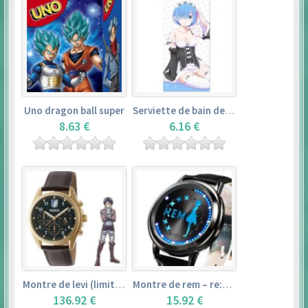
Uno dragon ball super
Serviette de bain de rem (120×60cm) – re:zero kara hajimeru isekai seikatsu
8.63 €
6.16 €
Montre de levi (limited edition) – shingeki no kyojin
Montre de rem – re:zero kara hajimeru isekai seikatsu
136.92 €
15.92 €