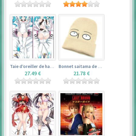
Taie d’oreiller de hatsune miku (150cm×50cm) – vocaloid
Bonnet saitama de one punch man
27.49 €
21.78 €