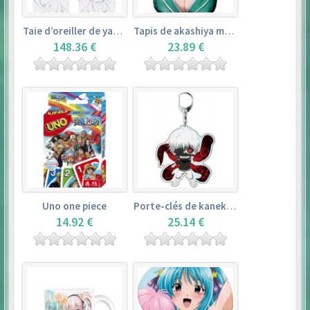
Taie d’oreiller de yamada elf – eromanga sensei
Tapis de akashiya moka – rosario + vampire
148.36 €
23.89 €
Uno one piece
Porte-clés de kaneki ken – tokyo ghoul
14.92 €
25.14 €