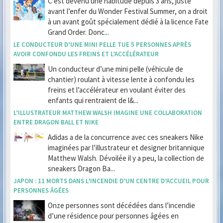
C’est devenu une habitude depuis 3 ans, juste
avant l’enfer du Wonder Festival Summer, on a droit
à un avant goût spécialement dédié à la licence Fate
Grand Order. Donc...
LE CONDUCTEUR D’UNE MINI PELLE TUE 5 PERSONNES APRÈS
AVOIR CONFONDU LES FREINS ET L’ACCÉLÉRATEUR
Un conducteur d’une mini pelle (véhicule de
chantier) roulant à vitesse lente à confondu les
freins et l’accélérateur en voulant éviter des
enfants qui rentraient de l&...
L’ILLUSTRATEUR MATTHEW WALSH IMAGINE UNE COLLABORATION
ENTRE DRAGON BALL ET NIKE
Adidas a de la concurrence avec ces sneakers Nike
imaginées par l’illustrateur et designer britannique
Matthew Walsh. Dévoilée il y a peu, la collection de
sneakers Dragon Ba...
JAPON : 11 MORTS DANS L’INCENDIE D’UN CENTRE D’ACCUEIL POUR
PERSONNES ÂGÉES
Onze personnes sont décédées dans l’incendie
d’une résidence pour personnes âgées en