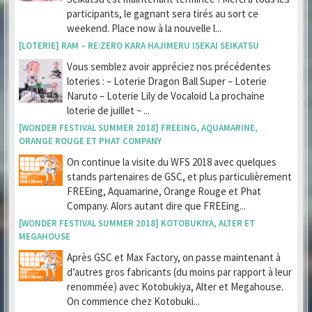
participants, le gagnant sera tirés au sort ce
weekend. Place now à la nouvelle l...
[LOTERIE] RAM – RE:ZERO KARA HAJIMERU ISEKAI SEIKATSU
Vous semblez avoir appréciez nos précédentes
loteries : – Loterie Dragon Ball Super – Loterie
Naruto – Loterie Lily de Vocaloid La prochaine
loterie de juillet ~ ...
[WONDER FESTIVAL SUMMER 2018] FREEING, AQUAMARINE,
ORANGE ROUGE ET PHAT COMPANY
On continue la visite du WFS 2018 avec quelques
stands partenaires de GSC, et plus particulièrement
FREEing, Aquamarine, Orange Rouge et Phat
Company. Alors autant dire que FREEing...
[WONDER FESTIVAL SUMMER 2018] KOTOBUKIYA, ALTER ET
MEGAHOUSE
Après GSC et Max Factory, on passe maintenant à
d’autres gros fabricants (du moins par rapport à leur
renommée) avec Kotobukiya, Alter et Megahouse.
On commence chez Kotobuki...