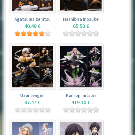
Agatsuma zenitsu
Hashibira inosuke
40.49 €
65.50 €
Uzui tengen
Kanroji mitsuri
87.47 €
419.10 €