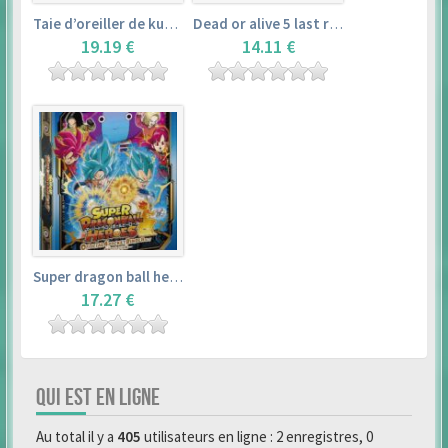
Taie d’oreiller de kurosawa dia (160x50cm) – love live! sunshine!!
Dead or alive 5 last round master guide
19.19 €
14.11 €
Super dragon ball heroes : official 4 pocket binder set
17.27 €
QUI EST EN LIGNE
Au total il y a
405
utilisateurs en ligne : 2 enregistres, 0