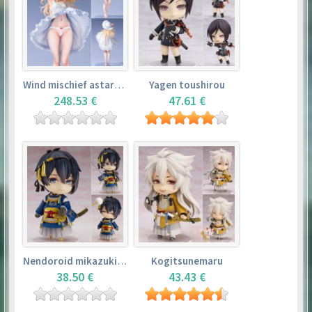
Wind mischief astarotte
Yagen toushirou
248.53 €
47.61 €
Nendoroid mikazuki munechika
Kogitsunemaru
38.50 €
43.43 €