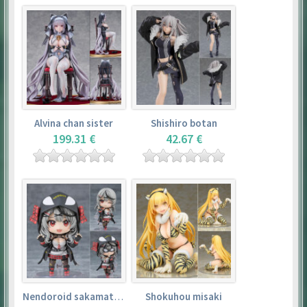
Alvina chan sister
Shishiro botan
199.31 €
42.67 €
Nendoroid sakamata chloe
Shokuhou misaki