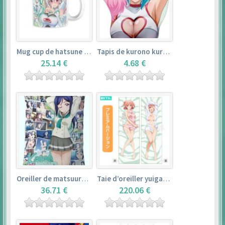
Mug cup de hatsune miku & super sonico – vocaloid
Tapis de kurono kurumu – rosario + vampire
25.14 €
4.68 €
Oreiller de matsuura kanan (35cm×53cm) – love live! sunshine!!
Taie d’oreiller yuigahama yui (50cm×150cm) – yahari ore no seishun love comedy wa machigatteiru. zoku
36.71 €
220.06 €