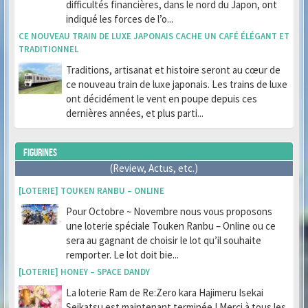
difficultés financières, dans le nord du Japon, ont
indiqué les forces de l’o...
CE NOUVEAU TRAIN DE LUXE JAPONAIS CACHE UN CAFÉ ÉLÉGANT ET
TRADITIONNEL
Traditions, artisanat et histoire seront au cœur de
ce nouveau train de luxe japonais. Les trains de luxe
ont décidément le vent en poupe depuis ces
dernières années, et plus parti...
FIGURINES
(Review, Actus, etc.)
[LOTERIE] TOUKEN RANBU – ONLINE
Pour Octobre ~ Novembre nous vous proposons
une loterie spéciale Touken Ranbu – Online ou ce
sera au gagnant de choisir le lot qu’il souhaite
remporter. Le lot doit bie...
[LOTERIE] HONEY – SPACE DANDY
La loterie Ram de Re:Zero kara Hajimeru Isekai
Seikatsu est maintenant terminée ! Merci à tous les