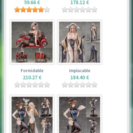
59.66 €
178.12 €
Formidable
Implacable
210.27 €
184.40 €