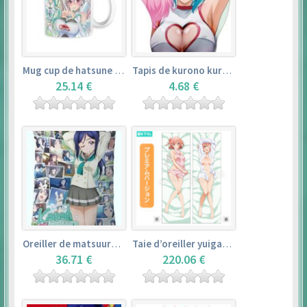
Mug cup de hatsune miku & super sonico – vocaloid
Tapis de kurono kurumu – rosario + vampire
25.14 €
4.68 €
Oreiller de matsuura kanan (35cm×53cm) – love live! sunshine!!
Taie d’oreiller yuigahama yui (50cm×150cm) – yahari ore no seishun love comedy wa machigatteiru. zoku
36.71 €
220.06 €