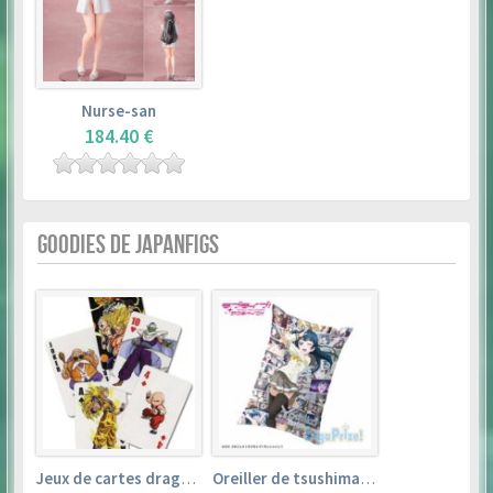
Nurse-san
184.40 €
GOODIES DE JAPANFIGS
Jeux de cartes dragon ball
Oreiller de tsushima yoshiko (35cm×53cm) – love live! sunshine!!