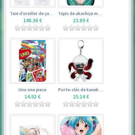
Taie d’oreiller de yamada elf – eromanga sensei
Tapis de akashiya moka – rosario + vampire
148.36 €
23.89 €
Uno one piece
Porte-clés de kaneki ken – tokyo ghoul
14.92 €
25.14 €