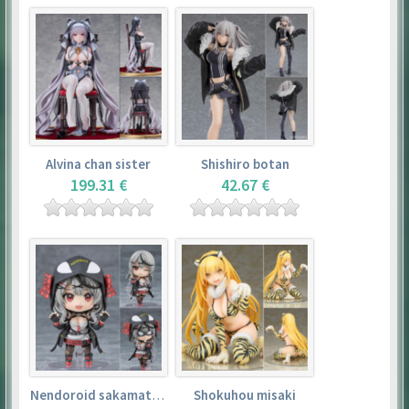
Alvina chan sister
Shishiro botan
199.31 €
42.67 €
Nendoroid sakamata chloe
Shokuhou misaki