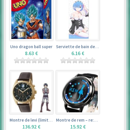
Uno dragon ball super
Serviette de bain de rem (120×60cm) – re:zero kara hajimeru isekai seikatsu
8.63 €
6.16 €
Montre de levi (limited edition) – shingeki no kyojin
Montre de rem – re:zero kara hajimeru isekai seikatsu
136.92 €
15.92 €