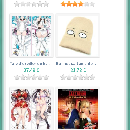
Taie d’oreiller de hatsune miku (150cm×50cm) – vocaloid
Bonnet saitama de one punch man
27.49 €
21.78 €