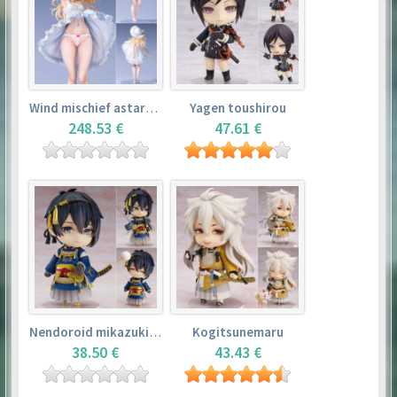
Wind mischief astarotte
Yagen toushirou
248.53 €
47.61 €
Nendoroid mikazuki munechika
Kogitsunemaru
38.50 €
43.43 €