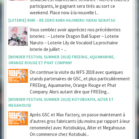
participants, le gagnant sera tirés au sort ce
weekend. Place now à la nouvelle l...
[LOTERIE] RAM – RE:ZERO KARA HAJIMERU ISEKAI SEIKATSU
Vous semblez avoir appréciez nos précédentes
loteries : – Loterie Dragon Ball Super – Loterie
Naruto – Loterie Lily de Vocaloid La prochaine
loterie de juillet ~ ...
[WONDER FESTIVAL SUMMER 2018] FREEING, AQUAMARINE,
ORANGE ROUGE ET PHAT COMPANY
On continue la visite du WFS 2018 avec quelques
stands partenaires de GSC, et plus particulièrement
FREEing, Aquamarine, Orange Rouge et Phat
Company. Alors autant dire que FREEing...
[WONDER FESTIVAL SUMMER 2018] KOTOBUKIYA, ALTER ET
MEGAHOUSE
Après GSC et Max Factory, on passe maintenant à
d’autres gros fabricants (du moins par rapport à leur
renommée) avec Kotobukiya, Alter et Megahouse.
On commence chez Kotobuki...