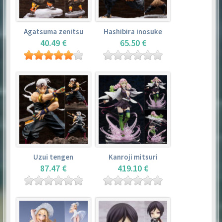
Agatsuma zenitsu
Hashibira inosuke
40.49 €
65.50 €
Uzui tengen
Kanroji mitsuri
87.47 €
419.10 €