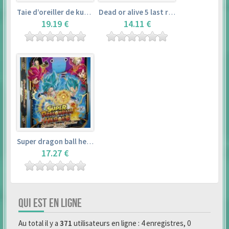
Taie d’oreiller de kurosawa dia (160x50cm) – love live! sunshine!!
Dead or alive 5 last round master guide
19.19 €
14.11 €
Super dragon ball heroes : official 4 pocket binder set
17.27 €
QUI EST EN LIGNE
Au total il y a
371
utilisateurs en ligne : 4 enregistres, 0