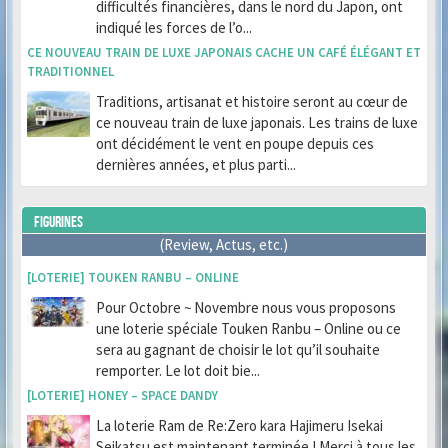
difficultés financières, dans le nord du Japon, ont
indiqué les forces de l’o...
CE NOUVEAU TRAIN DE LUXE JAPONAIS CACHE UN CAFÉ ÉLÉGANT ET
TRADITIONNEL
Traditions, artisanat et histoire seront au cœur de
ce nouveau train de luxe japonais. Les trains de luxe
ont décidément le vent en poupe depuis ces
dernières années, et plus parti...
FIGURINES
(Review, Actus, etc.)
[LOTERIE] TOUKEN RANBU – ONLINE
Pour Octobre ~ Novembre nous vous proposons
une loterie spéciale Touken Ranbu – Online ou ce
sera au gagnant de choisir le lot qu’il souhaite
remporter. Le lot doit bie...
[LOTERIE] HONEY – SPACE DANDY
La loterie Ram de Re:Zero kara Hajimeru Isekai
Seikatsu est maintenant terminée ! Merci à tous les