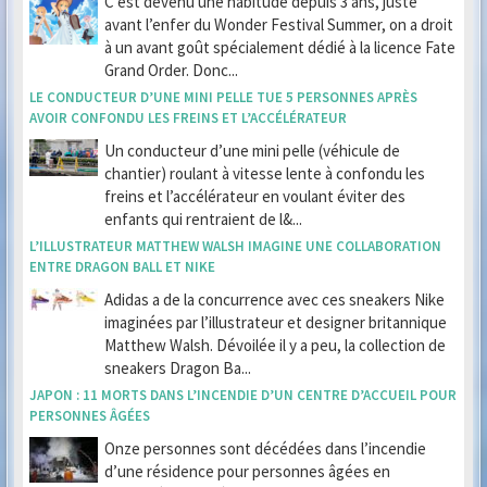
C’est devenu une habitude depuis 3 ans, juste
avant l’enfer du Wonder Festival Summer, on a droit
à un avant goût spécialement dédié à la licence Fate
Grand Order. Donc...
LE CONDUCTEUR D’UNE MINI PELLE TUE 5 PERSONNES APRÈS
AVOIR CONFONDU LES FREINS ET L’ACCÉLÉRATEUR
Un conducteur d’une mini pelle (véhicule de
chantier) roulant à vitesse lente à confondu les
freins et l’accélérateur en voulant éviter des
enfants qui rentraient de l&...
L’ILLUSTRATEUR MATTHEW WALSH IMAGINE UNE COLLABORATION
ENTRE DRAGON BALL ET NIKE
Adidas a de la concurrence avec ces sneakers Nike
imaginées par l’illustrateur et designer britannique
Matthew Walsh. Dévoilée il y a peu, la collection de
sneakers Dragon Ba...
JAPON : 11 MORTS DANS L’INCENDIE D’UN CENTRE D’ACCUEIL POUR
PERSONNES ÂGÉES
Onze personnes sont décédées dans l’incendie
d’une résidence pour personnes âgées en