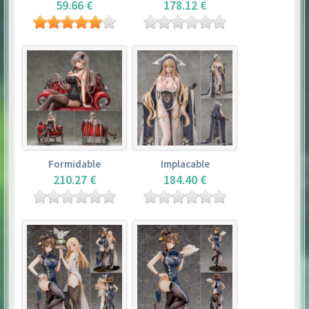
59.66 €
178.12 €
Formidable
Implacable
210.27 €
184.40 €