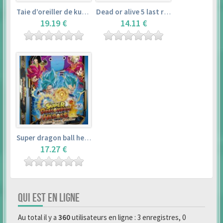
Taie d’oreiller de kurosawa dia (160x50cm) – love live! sunshine!!
Dead or alive 5 last round master guide
19.19 €
14.11 €
Super dragon ball heroes : official 4 pocket binder set
17.27 €
QUI EST EN LIGNE
Au total il y a
360
utilisateurs en ligne : 3 enregistres, 0