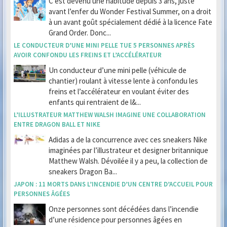
C’est devenu une habitude depuis 3 ans, juste
avant l’enfer du Wonder Festival Summer, on a droit
à un avant goût spécialement dédié à la licence Fate
Grand Order. Donc...
LE CONDUCTEUR D’UNE MINI PELLE TUE 5 PERSONNES APRÈS
AVOIR CONFONDU LES FREINS ET L’ACCÉLÉRATEUR
Un conducteur d’une mini pelle (véhicule de
chantier) roulant à vitesse lente à confondu les
freins et l’accélérateur en voulant éviter des
enfants qui rentraient de l&...
L’ILLUSTRATEUR MATTHEW WALSH IMAGINE UNE COLLABORATION
ENTRE DRAGON BALL ET NIKE
Adidas a de la concurrence avec ces sneakers Nike
imaginées par l’illustrateur et designer britannique
Matthew Walsh. Dévoilée il y a peu, la collection de
sneakers Dragon Ba...
JAPON : 11 MORTS DANS L’INCENDIE D’UN CENTRE D’ACCUEIL POUR
PERSONNES ÂGÉES
Onze personnes sont décédées dans l’incendie
d’une résidence pour personnes âgées en