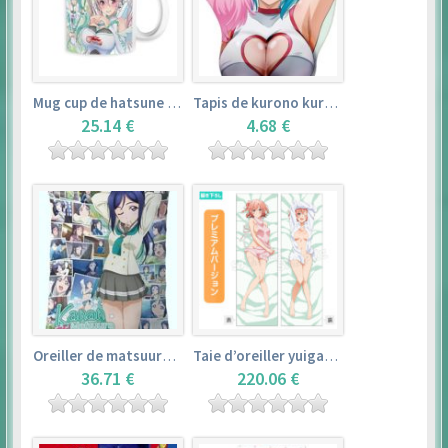
Mug cup de hatsune miku & super sonico – vocaloid
Tapis de kurono kurumu – rosario + vampire
25.14 €
4.68 €
Oreiller de matsuura kanan (35cm×53cm) – love live! sunshine!!
Taie d’oreiller yuigahama yui (50cm×150cm) – yahari ore no seishun love comedy wa machigatteiru. zoku
36.71 €
220.06 €