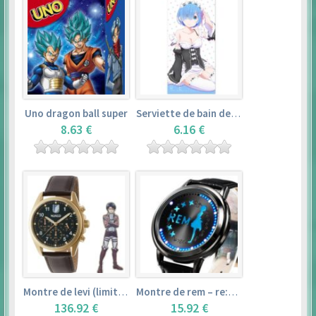
Uno dragon ball super
Serviette de bain de rem (120×60cm) – re:zero kara hajimeru isekai seikatsu
8.63 €
6.16 €
Montre de levi (limited edition) – shingeki no kyojin
Montre de rem – re:zero kara hajimeru isekai seikatsu
136.92 €
15.92 €