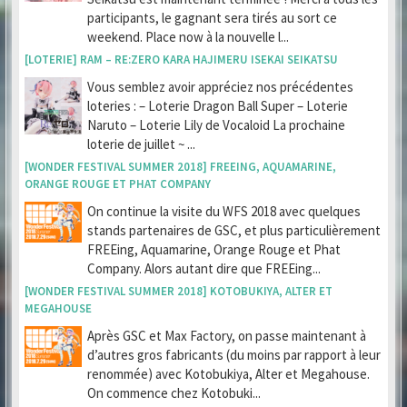
participants, le gagnant sera tirés au sort ce
weekend. Place now à la nouvelle l...
[LOTERIE] RAM – RE:ZERO KARA HAJIMERU ISEKAI SEIKATSU
Vous semblez avoir appréciez nos précédentes
loteries : – Loterie Dragon Ball Super – Loterie
Naruto – Loterie Lily de Vocaloid La prochaine
loterie de juillet ~ ...
[WONDER FESTIVAL SUMMER 2018] FREEING, AQUAMARINE,
ORANGE ROUGE ET PHAT COMPANY
On continue la visite du WFS 2018 avec quelques
stands partenaires de GSC, et plus particulièrement
FREEing, Aquamarine, Orange Rouge et Phat
Company. Alors autant dire que FREEing...
[WONDER FESTIVAL SUMMER 2018] KOTOBUKIYA, ALTER ET
MEGAHOUSE
Après GSC et Max Factory, on passe maintenant à
d’autres gros fabricants (du moins par rapport à leur
renommée) avec Kotobukiya, Alter et Megahouse.
On commence chez Kotobuki...