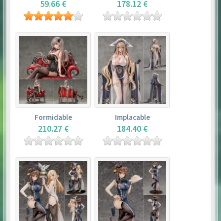
59.66 €
178.12 €
Formidable
Implacable
210.27 €
184.40 €