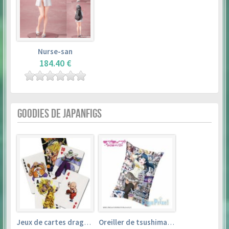
Nurse-san
184.40 €
GOODIES DE JAPANFIGS
Jeux de cartes dragon ball
Oreiller de tsushima yoshiko (35cm×53cm) – love live! sunshine!!