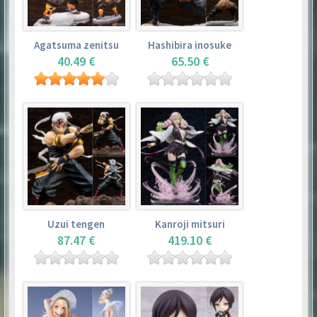
Agatsuma zenitsu
Hashibira inosuke
40.49 €
65.50 €
Uzui tengen
Kanroji mitsuri
87.47 €
419.10 €