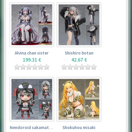
Alvina chan sister
Shishiro botan
199.31 €
42.67 €
Nendoroid sakamata chloe
Shokuhou misaki