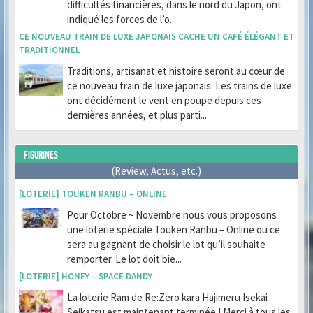
difficultés financières, dans le nord du Japon, ont
indiqué les forces de l’o...
CE NOUVEAU TRAIN DE LUXE JAPONAIS CACHE UN CAFÉ ÉLÉGANT ET
TRADITIONNEL
Traditions, artisanat et histoire seront au cœur de
ce nouveau train de luxe japonais. Les trains de luxe
ont décidément le vent en poupe depuis ces
dernières années, et plus parti...
FIGURINES
(Review, Actus, etc.)
[LOTERIE] TOUKEN RANBU – ONLINE
Pour Octobre ~ Novembre nous vous proposons
une loterie spéciale Touken Ranbu – Online ou ce
sera au gagnant de choisir le lot qu’il souhaite
remporter. Le lot doit bie...
[LOTERIE] HONEY – SPACE DANDY
La loterie Ram de Re:Zero kara Hajimeru Isekai
Seikatsu est maintenant terminée ! Merci à tous les