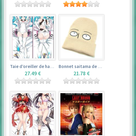
Taie d’oreiller de hatsune miku (150cm×50cm) – vocaloid
Bonnet saitama de one punch man
27.49 €
21.78 €