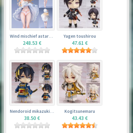
Wind mischief astarotte
Yagen toushirou
248.53 €
47.61 €
Nendoroid mikazuki munechika
Kogitsunemaru
38.50 €
43.43 €