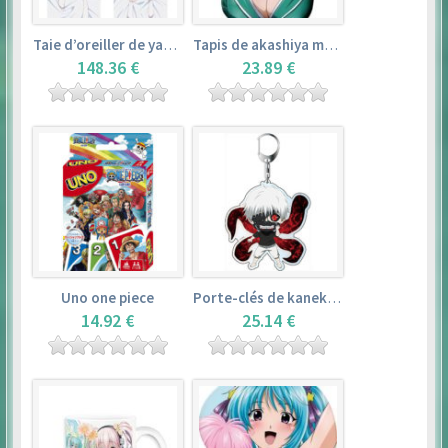
Taie d’oreiller de yamada elf – eromanga sensei
Tapis de akashiya moka – rosario + vampire
148.36 €
23.89 €
Uno one piece
Porte-clés de kaneki ken – tokyo ghoul
14.92 €
25.14 €