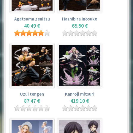
Agatsuma zenitsu
Hashibira inosuke
40.49 €
65.50 €
Uzui tengen
Kanroji mitsuri
87.47 €
419.10 €