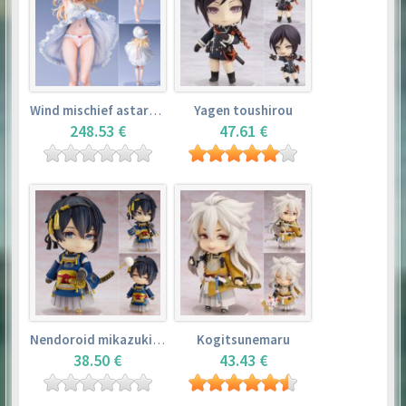
Wind mischief astarotte
Yagen toushirou
248.53 €
47.61 €
Nendoroid mikazuki munechika
Kogitsunemaru
38.50 €
43.43 €