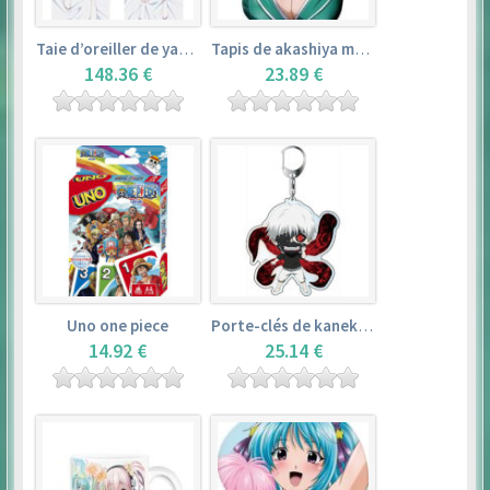
Taie d’oreiller de yamada elf – eromanga sensei
Tapis de akashiya moka – rosario + vampire
148.36 €
23.89 €
Uno one piece
Porte-clés de kaneki ken – tokyo ghoul
14.92 €
25.14 €