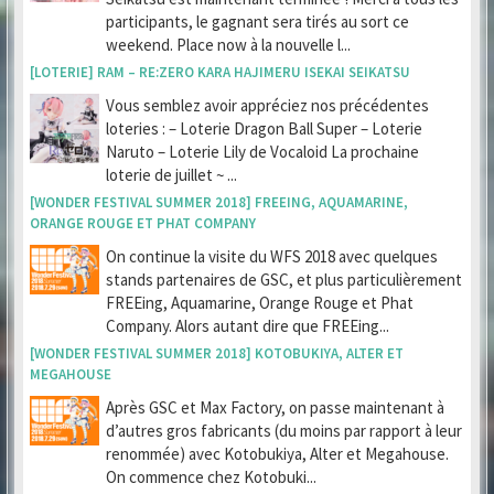
participants, le gagnant sera tirés au sort ce
weekend. Place now à la nouvelle l...
[LOTERIE] RAM – RE:ZERO KARA HAJIMERU ISEKAI SEIKATSU
Vous semblez avoir appréciez nos précédentes
loteries : – Loterie Dragon Ball Super – Loterie
Naruto – Loterie Lily de Vocaloid La prochaine
loterie de juillet ~ ...
[WONDER FESTIVAL SUMMER 2018] FREEING, AQUAMARINE,
ORANGE ROUGE ET PHAT COMPANY
On continue la visite du WFS 2018 avec quelques
stands partenaires de GSC, et plus particulièrement
FREEing, Aquamarine, Orange Rouge et Phat
Company. Alors autant dire que FREEing...
[WONDER FESTIVAL SUMMER 2018] KOTOBUKIYA, ALTER ET
MEGAHOUSE
Après GSC et Max Factory, on passe maintenant à
d’autres gros fabricants (du moins par rapport à leur
renommée) avec Kotobukiya, Alter et Megahouse.
On commence chez Kotobuki...