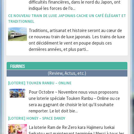
difficultés financières, dans le nord du Japon, ont
indiqué les forces de l’o...
CE NOUVEAU TRAIN DE LUXE JAPONAIS CACHE UN CAFÉ ÉLÉGANT ET
TRADITIONNEL
Traditions, artisanat et histoire seront au cœur de
ce nouveau train de luxe japonais. Les trains de luxe
ont décidément le vent en poupe depuis ces
dernières années, et plus parti...
FIGURINES
(Review, Actus, etc.)
[LOTERIE] TOUKEN RANBU – ONLINE
Pour Octobre ~ Novembre nous vous proposons
une loterie spéciale Touken Ranbu – Online ou ce
sera au gagnant de choisir le lot qu’il souhaite
remporter. Le lot doit bie...
[LOTERIE] HONEY – SPACE DANDY
La loterie Ram de Re:Zero kara Hajimeru Isekai
Seikatsu est maintenant terminée ! Merci à tous les