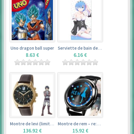
Uno dragon ball super
Serviette de bain de rem (120×60cm) – re:zero kara hajimeru isekai seikatsu
8.63 €
6.16 €
Montre de levi (limited edition) – shingeki no kyojin
Montre de rem – re:zero kara hajimeru isekai seikatsu
136.92 €
15.92 €