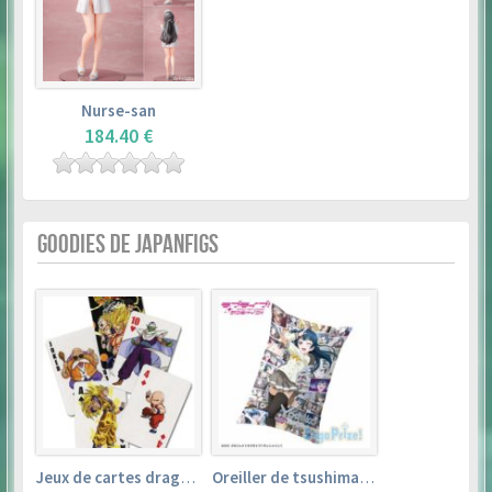
Nurse-san
184.40 €
GOODIES DE JAPANFIGS
Jeux de cartes dragon ball
Oreiller de tsushima yoshiko (35cm×53cm) – love live! sunshine!!