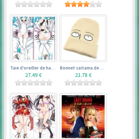
Taie d’oreiller de hatsune miku (150cm×50cm) – vocaloid
Bonnet saitama de one punch man
27.49 €
21.78 €