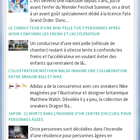
C’est devenu une habitude depuis 3 ans, juste
avant l’enfer du Wonder Festival Summer, on a droit
à un avant goût spécialement dédié à la licence Fate
Grand Order. Donc...
LE CONDUCTEUR D’UNE MINI PELLE TUE 5 PERSONNES APRÈS
AVOIR CONFONDU LES FREINS ET L’ACCÉLÉRATEUR
Un conducteur d’une mini pelle (véhicule de
chantier) roulant à vitesse lente à confondu les
freins et l’accélérateur en voulant éviter des
enfants qui rentraient de l&...
L’ILLUSTRATEUR MATTHEW WALSH IMAGINE UNE COLLABORATION
ENTRE DRAGON BALL ET NIKE
Adidas a de la concurrence avec ces sneakers Nike
imaginées par l’illustrateur et designer britannique
Matthew Walsh. Dévoilée il y a peu, la collection de
sneakers Dragon Ba...
JAPON : 11 MORTS DANS L’INCENDIE D’UN CENTRE D’ACCUEIL POUR
PERSONNES ÂGÉES
Onze personnes sont décédées dans l’incendie
d’une résidence pour personnes âgées en