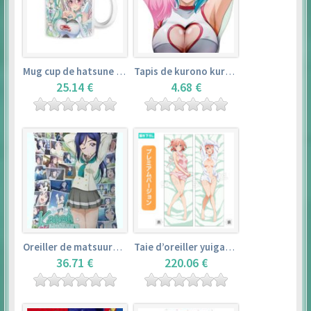
Mug cup de hatsune miku & super sonico – vocaloid
Tapis de kurono kurumu – rosario + vampire
25.14 €
4.68 €
Oreiller de matsuura kanan (35cm×53cm) – love live! sunshine!!
Taie d’oreiller yuigahama yui (50cm×150cm) – yahari ore no seishun love comedy wa machigatteiru. zoku
36.71 €
220.06 €