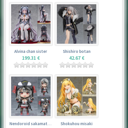
Alvina chan sister
Shishiro botan
199.31 €
42.67 €
Nendoroid sakamata chloe
Shokuhou misaki