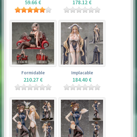
59.66 €
178.12 €
Formidable
Implacable
210.27 €
184.40 €