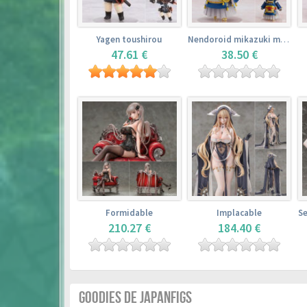
Yagen toushirou
Nendoroid mikazuki munechika
47.61 €
38.50 €
Formidable
Implacable
210.27 €
184.40 €
GOODIES DE JAPANFIGS