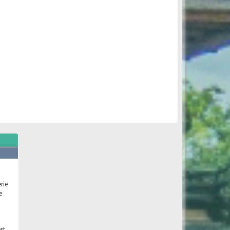
rie
e
st