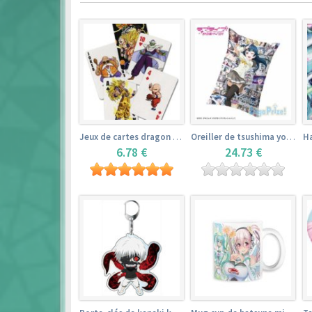
Jeux de cartes dragon ball
Oreiller de tsushima yoshiko (35cm×53cm) – love live! sunshine!!
6.78 €
24.73 €