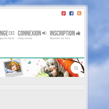
ENGE
CONNEXION
INSCRIPTION
gurine facile
Hang around
Rejoindre les fans