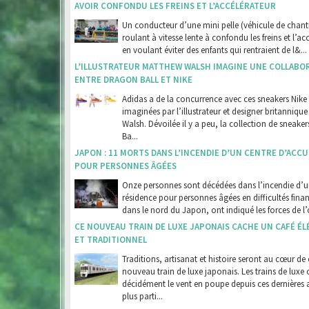
AVOIR CONFONDU LES FREINS ET L’ACCÉLÉRATEUR
Un conducteur d’une mini pelle (véhicule de chanti
roulant à vitesse lente à confondu les freins et l’ac
en voulant éviter des enfants qui rentraient de l&...
L’ILLUSTRATEUR MATTHEW WALSH IMAGINE UNE COLLABO
ENTRE DRAGON BALL ET NIKE
Adidas a de la concurrence avec ces sneakers Nike
imaginées par l’illustrateur et designer britanniqu
Walsh. Dévoilée il y a peu, la collection de sneake
Ba...
JAPON : 11 MORTS DANS L’INCENDIE D’UN CENTRE D’ACCU
POUR PERSONNES ÂGÉES
Onze personnes sont décédées dans l’incendie d’
résidence pour personnes âgées en difficultés finan
dans le nord du Japon, ont indiqué les forces de l’o
CE NOUVEAU TRAIN DE LUXE JAPONAIS CACHE UN CAFÉ É
ET TRADITIONNEL
Traditions, artisanat et histoire seront au cœur de 
nouveau train de luxe japonais. Les trains de luxe 
décidément le vent en poupe depuis ces dernières 
plus parti...