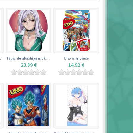
de yamada elf – eromanga sensei
Tapis de akashiya moka – rosario + vampire
Uno one piece
23.89 €
14.92 €