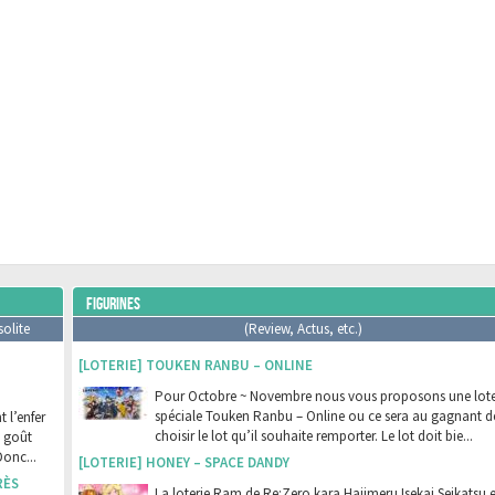
FIGURINES
solite
(Review, Actus, etc.)
[LOTERIE] TOUKEN RANBU – ONLINE
Pour Octobre ~ Novembre nous vous proposons une lote
spéciale Touken Ranbu – Online ou ce sera au gagnant d
 l’enfer
choisir le lot qu’il souhaite remporter. Le lot doit bie...
t goût
Donc...
[LOTERIE] HONEY – SPACE DANDY
RÈS
La loterie Ram de Re:Zero kara Hajimeru Isekai Seikatsu e