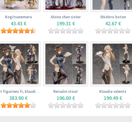
Kogitsunemaru
Alvina chan sister
Shishiro botan
43.43 €
199.31 €
42.67 €
Set figurines fi, klaudia valentz, reisalin stout
Reisalin stout
Klaudia valentz
383.90 €
196.00 €
199.49 €