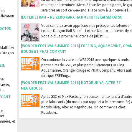
maintenant terminée ! Merci à tous les participants, le g
sera tirés au sort ce weekend. Place now à la nouvelle l...
er)
célérateur
[LOTERIE] RAM – RE:ZERO KARA HAJIMERU ISEKAI SEIKATSU
Vous semblez avoir appréciez nos précédentes loteries : –
RATION
Loterie Dragon Ball Super – Loterie Naruto – Loterie Lily d
Vocaloid La prochaine loterie de juillet ~ ...
[WONDER FESTIVAL SUMMER 2018] FREEING, AQUAMARINE, ORA
e Matthew
ROUGE ET PHAT COMPANY
rs Dragon
On continue la visite du WFS 2018 avec quelques stands
partenaires de GSC, et plus particulièrement FREEing,
EIL
Aquamarine, Orange Rouge et Phat Company. Alors aut
dire que FREEing...
une
[WONDER FESTIVAL SUMMER 2018] KOTOBUKIYA, ALTER ET
cières,
MEGAHOUSE
...
Après GSC et Max Factory, on passe maintenant à d’autre
LÉGANT
gros fabricants (du moins par rapport à leur renommée) 
Kotobukiya, Alter et Megahouse. On commence chez
ce
Kotobuki...
ont
années, et