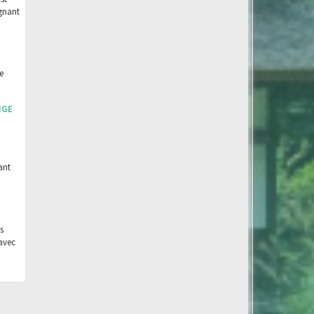
agnant
e
NGE
ant
s
avec