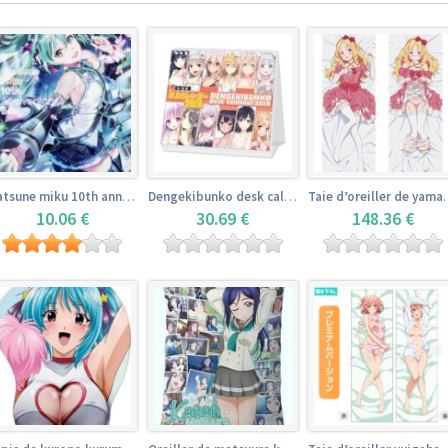
Hatsune miku 10th anniversary book
Dengekibunko desk calendar 2018
Taie d’oreiller 
10.06 €
30.69 €
148.36 €