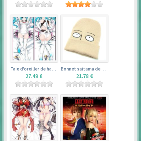
Taie d’oreiller de hatsune miku (150cm×50cm) – vocaloid
Bonnet saitama de one punch man
27.49 €
21.78 €