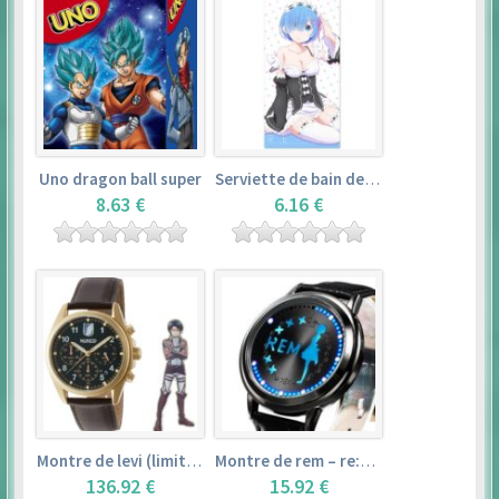
Uno dragon ball super
Serviette de bain de rem (120×60cm) – re:zero kara hajimeru isekai seikatsu
8.63 €
6.16 €
Montre de levi (limited edition) – shingeki no kyojin
Montre de rem – re:zero kara hajimeru isekai seikatsu
136.92 €
15.92 €