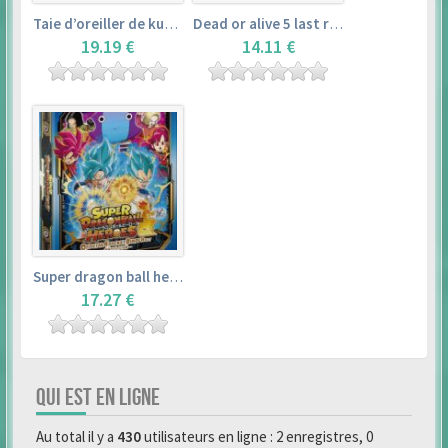
Taie d’oreiller de kurosawa dia (160x50cm) – love live! sunshine!!
Dead or alive 5 last round master guide
19.19 €
14.11 €
Super dragon ball heroes : official 4 pocket binder set
17.27 €
QUI EST EN LIGNE
Au total il y a
430
utilisateurs en ligne : 2 enregistres, 0