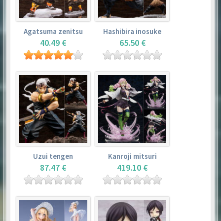
Agatsuma zenitsu
Hashibira inosuke
40.49 €
65.50 €
Uzui tengen
Kanroji mitsuri
87.47 €
419.10 €