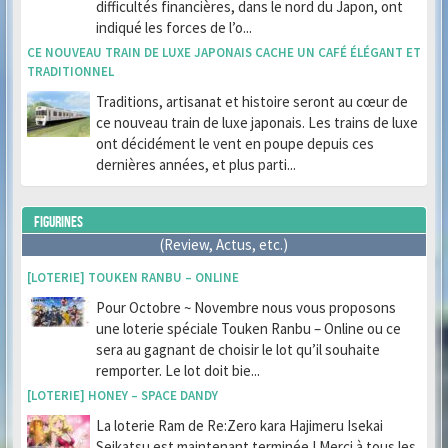
difficultés financières, dans le nord du Japon, ont
indiqué les forces de l’o...
CE NOUVEAU TRAIN DE LUXE JAPONAIS CACHE UN CAFÉ ÉLÉGANT ET
TRADITIONNEL
Traditions, artisanat et histoire seront au cœur de
ce nouveau train de luxe japonais. Les trains de luxe
ont décidément le vent en poupe depuis ces
dernières années, et plus parti...
FIGURINES
(Review, Actus, etc.)
[LOTERIE] TOUKEN RANBU – ONLINE
Pour Octobre ~ Novembre nous vous proposons
une loterie spéciale Touken Ranbu – Online ou ce
sera au gagnant de choisir le lot qu’il souhaite
remporter. Le lot doit bie...
[LOTERIE] HONEY – SPACE DANDY
La loterie Ram de Re:Zero kara Hajimeru Isekai
Seikatsu est maintenant terminée ! Merci à tous les