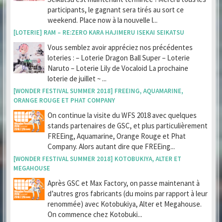
participants, le gagnant sera tirés au sort ce
weekend. Place now à la nouvelle l...
[LOTERIE] RAM – RE:ZERO KARA HAJIMERU ISEKAI SEIKATSU
Vous semblez avoir appréciez nos précédentes
loteries : – Loterie Dragon Ball Super – Loterie
Naruto – Loterie Lily de Vocaloid La prochaine
loterie de juillet ~ ...
[WONDER FESTIVAL SUMMER 2018] FREEING, AQUAMARINE,
ORANGE ROUGE ET PHAT COMPANY
On continue la visite du WFS 2018 avec quelques
stands partenaires de GSC, et plus particulièrement
FREEing, Aquamarine, Orange Rouge et Phat
Company. Alors autant dire que FREEing...
[WONDER FESTIVAL SUMMER 2018] KOTOBUKIYA, ALTER ET
MEGAHOUSE
Après GSC et Max Factory, on passe maintenant à
d’autres gros fabricants (du moins par rapport à leur
renommée) avec Kotobukiya, Alter et Megahouse.
On commence chez Kotobuki...