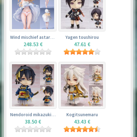
Wind mischief astarotte
Yagen toushirou
248.53 €
47.61 €
Nendoroid mikazuki munechika
Kogitsunemaru
38.50 €
43.43 €