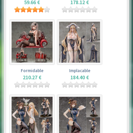
59.66 €
178.12 €
Formidable
Implacable
210.27 €
184.40 €