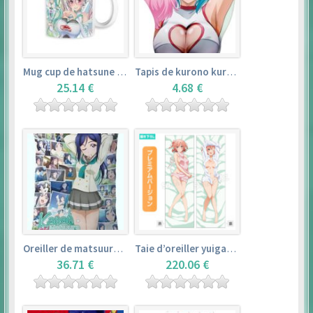
Mug cup de hatsune miku & super sonico – vocaloid
Tapis de kurono kurumu – rosario + vampire
25.14 €
4.68 €
Oreiller de matsuura kanan (35cm×53cm) – love live! sunshine!!
Taie d’oreiller yuigahama yui (50cm×150cm) – yahari ore no seishun love comedy wa machigatteiru. zoku
36.71 €
220.06 €