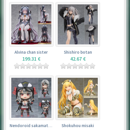
Alvina chan sister
Shishiro botan
199.31 €
42.67 €
Nendoroid sakamata chloe
Shokuhou misaki