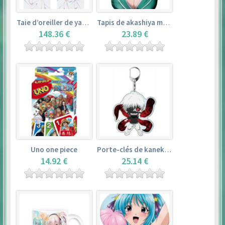
Taie d’oreiller de yamada elf – eromanga sensei
Tapis de akashiya moka – rosario + vampire
148.36 €
23.89 €
Uno one piece
Porte-clés de kaneki ken – tokyo ghoul
14.92 €
25.14 €