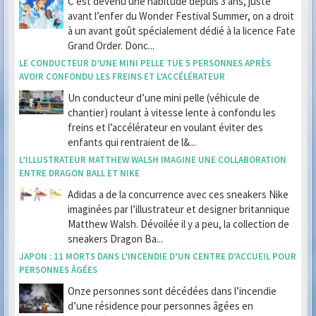
C’est devenu une habitude depuis 3 ans, juste
avant l’enfer du Wonder Festival Summer, on a droit
à un avant goût spécialement dédié à la licence Fate
Grand Order. Donc...
LE CONDUCTEUR D’UNE MINI PELLE TUE 5 PERSONNES APRÈS
AVOIR CONFONDU LES FREINS ET L’ACCÉLÉRATEUR
Un conducteur d’une mini pelle (véhicule de
chantier) roulant à vitesse lente à confondu les
freins et l’accélérateur en voulant éviter des
enfants qui rentraient de l&...
L’ILLUSTRATEUR MATTHEW WALSH IMAGINE UNE COLLABORATION
ENTRE DRAGON BALL ET NIKE
Adidas a de la concurrence avec ces sneakers Nike
imaginées par l’illustrateur et designer britannique
Matthew Walsh. Dévoilée il y a peu, la collection de
sneakers Dragon Ba...
JAPON : 11 MORTS DANS L’INCENDIE D’UN CENTRE D’ACCUEIL POUR
PERSONNES ÂGÉES
Onze personnes sont décédées dans l’incendie
d’une résidence pour personnes âgées en