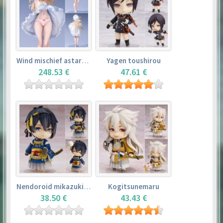
Wind mischief astarotte
Yagen toushirou
248.53 €
47.61 €
Nendoroid mikazuki munechika
Kogitsunemaru
38.50 €
43.43 €