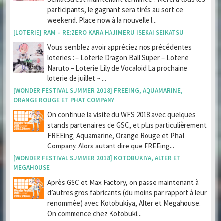
participants, le gagnant sera tirés au sort ce
weekend. Place now à la nouvelle l...
[LOTERIE] RAM – RE:ZERO KARA HAJIMERU ISEKAI SEIKATSU
Vous semblez avoir appréciez nos précédentes
loteries : – Loterie Dragon Ball Super – Loterie
Naruto – Loterie Lily de Vocaloid La prochaine
loterie de juillet ~ ...
[WONDER FESTIVAL SUMMER 2018] FREEING, AQUAMARINE,
ORANGE ROUGE ET PHAT COMPANY
On continue la visite du WFS 2018 avec quelques
stands partenaires de GSC, et plus particulièrement
FREEing, Aquamarine, Orange Rouge et Phat
Company. Alors autant dire que FREEing...
[WONDER FESTIVAL SUMMER 2018] KOTOBUKIYA, ALTER ET
MEGAHOUSE
Après GSC et Max Factory, on passe maintenant à
d’autres gros fabricants (du moins par rapport à leur
renommée) avec Kotobukiya, Alter et Megahouse.
On commence chez Kotobuki...