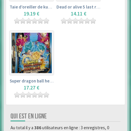
Taie d’oreiller de kurosawa dia (160x50cm) – love live! sunshine!!
Dead or alive 5 last round master guide
19.19 €
14.11 €
Super dragon ball heroes : official 4 pocket binder set
17.27 €
QUI EST EN LIGNE
Au total il y a
386
utilisateurs en ligne : 3 enregistres, 0