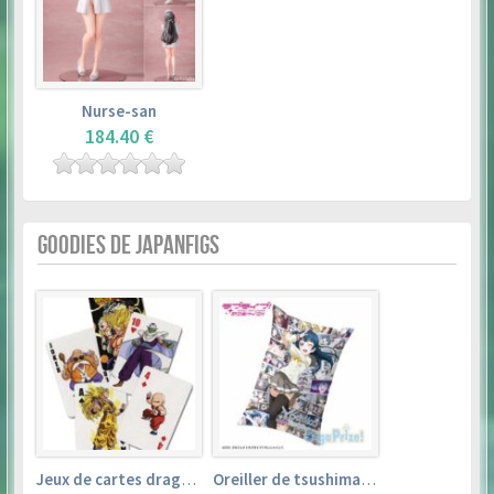
Nurse-san
184.40 €
GOODIES DE JAPANFIGS
Jeux de cartes dragon ball
Oreiller de tsushima yoshiko (35cm×53cm) – love live! sunshine!!