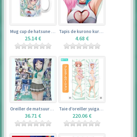
Mug cup de hatsune miku & super sonico – vocaloid
Tapis de kurono kurumu – rosario + vampire
25.14 €
4.68 €
Oreiller de matsuura kanan (35cm×53cm) – love live! sunshine!!
Taie d’oreiller yuigahama yui (50cm×150cm) – yahari ore no seishun love comedy wa machigatteiru. zoku
36.71 €
220.06 €