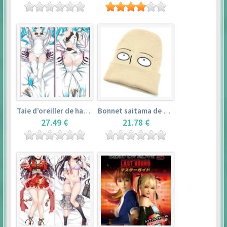
Taie d’oreiller de hatsune miku (150cm×50cm) – vocaloid
Bonnet saitama de one punch man
27.49 €
21.78 €