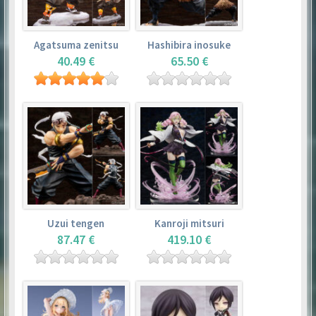
Agatsuma zenitsu
Hashibira inosuke
40.49 €
65.50 €
Uzui tengen
Kanroji mitsuri
87.47 €
419.10 €