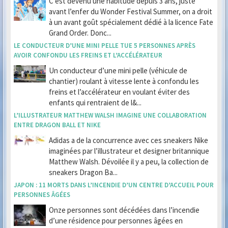
C’est devenu une habitude depuis 3 ans, juste
avant l’enfer du Wonder Festival Summer, on a droit
à un avant goût spécialement dédié à la licence Fate
Grand Order. Donc...
LE CONDUCTEUR D’UNE MINI PELLE TUE 5 PERSONNES APRÈS
AVOIR CONFONDU LES FREINS ET L’ACCÉLÉRATEUR
Un conducteur d’une mini pelle (véhicule de
chantier) roulant à vitesse lente à confondu les
freins et l’accélérateur en voulant éviter des
enfants qui rentraient de l&...
L’ILLUSTRATEUR MATTHEW WALSH IMAGINE UNE COLLABORATION
ENTRE DRAGON BALL ET NIKE
Adidas a de la concurrence avec ces sneakers Nike
imaginées par l’illustrateur et designer britannique
Matthew Walsh. Dévoilée il y a peu, la collection de
sneakers Dragon Ba...
JAPON : 11 MORTS DANS L’INCENDIE D’UN CENTRE D’ACCUEIL POUR
PERSONNES ÂGÉES
Onze personnes sont décédées dans l’incendie
d’une résidence pour personnes âgées en