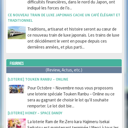
difficultés financières, dans le nord du Japon, ont
indiqué les forces de l’o...
CE NOUVEAU TRAIN DE LUXE JAPONAIS CACHE UN CAFÉ ÉLÉGANT ET
TRADITIONNEL
Traditions, artisanat et histoire seront au cœur de
ce nouveau train de luxe japonais. Les trains de luxe
ont décidément le vent en poupe depuis ces
dernières années, et plus parti...
FIGURINES
(Review, Actus, etc.)
[LOTERIE] TOUKEN RANBU – ONLINE
Pour Octobre ~ Novembre nous vous proposons
une loterie spéciale Touken Ranbu – Online ou ce
sera au gagnant de choisir le lot qu’il souhaite
remporter. Le lot doit bie...
[LOTERIE] HONEY – SPACE DANDY
La loterie Ram de Re:Zero kara Hajimeru Isekai
Seikatsu est maintenant terminée ! Merci à tous les