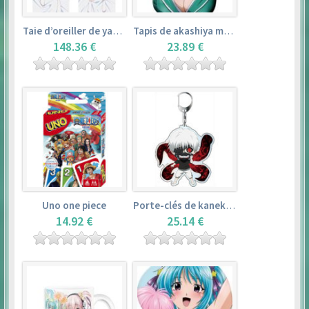
Taie d’oreiller de yamada elf – eromanga sensei
Tapis de akashiya moka – rosario + vampire
148.36 €
23.89 €
Uno one piece
Porte-clés de kaneki ken – tokyo ghoul
14.92 €
25.14 €