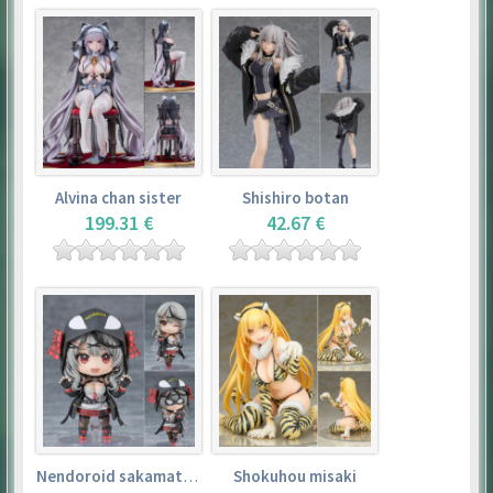
Alvina chan sister
Shishiro botan
199.31 €
42.67 €
Nendoroid sakamata chloe
Shokuhou misaki