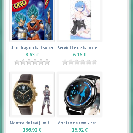
Uno dragon ball super
Serviette de bain de rem (120×60cm) – re:zero kara hajimeru isekai seikatsu
8.63 €
6.16 €
Montre de levi (limited edition) – shingeki no kyojin
Montre de rem – re:zero kara hajimeru isekai seikatsu
136.92 €
15.92 €