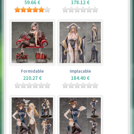
59.66 €
178.12 €
Formidable
Implacable
210.27 €
184.40 €