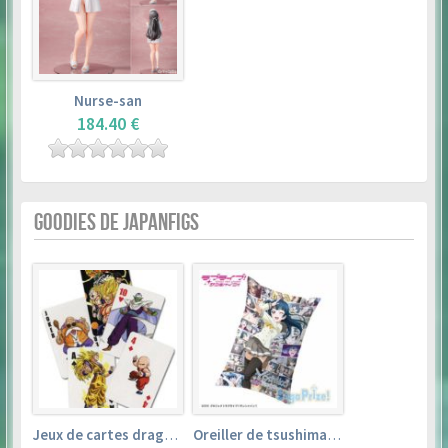
Nurse-san
184.40 €
GOODIES DE JAPANFIGS
Jeux de cartes dragon ball
Oreiller de tsushima yoshiko (35cm×53cm) – love live! sunshine!!