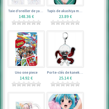
Taie d’oreiller de yamada elf – eromanga sensei
Tapis de akashiya moka – rosario + vampire
148.36 €
23.89 €
Uno one piece
Porte-clés de kaneki ken – tokyo ghoul
14.92 €
25.14 €