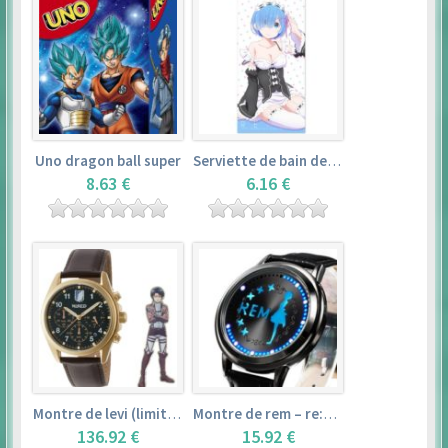
Uno dragon ball super
Serviette de bain de rem (120×60cm) – re:zero kara hajimeru isekai seikatsu
8.63 €
6.16 €
Montre de levi (limited edition) – shingeki no kyojin
Montre de rem – re:zero kara hajimeru isekai seikatsu
136.92 €
15.92 €