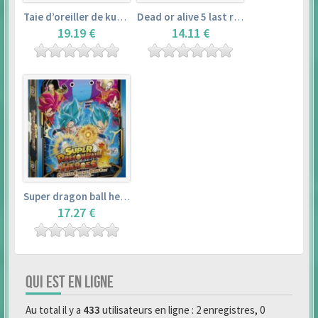
Taie d’oreiller de kurosawa dia (160x50cm) – love live! sunshine!!
Dead or alive 5 last round master guide
19.19 €
14.11 €
Super dragon ball heroes : official 4 pocket binder set
17.27 €
QUI EST EN LIGNE
Au total il y a
433
utilisateurs en ligne : 2 enregistres, 0