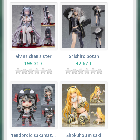
Alvina chan sister
Shishiro botan
199.31 €
42.67 €
Nendoroid sakamata chloe
Shokuhou misaki