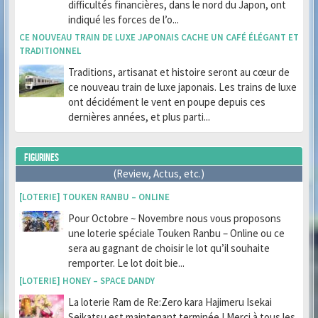
difficultés financières, dans le nord du Japon, ont
indiqué les forces de l’o...
CE NOUVEAU TRAIN DE LUXE JAPONAIS CACHE UN CAFÉ ÉLÉGANT ET
TRADITIONNEL
Traditions, artisanat et histoire seront au cœur de
ce nouveau train de luxe japonais. Les trains de luxe
ont décidément le vent en poupe depuis ces
dernières années, et plus parti...
FIGURINES
(Review, Actus, etc.)
[LOTERIE] TOUKEN RANBU – ONLINE
Pour Octobre ~ Novembre nous vous proposons
une loterie spéciale Touken Ranbu – Online ou ce
sera au gagnant de choisir le lot qu’il souhaite
remporter. Le lot doit bie...
[LOTERIE] HONEY – SPACE DANDY
La loterie Ram de Re:Zero kara Hajimeru Isekai
Seikatsu est maintenant terminée ! Merci à tous les