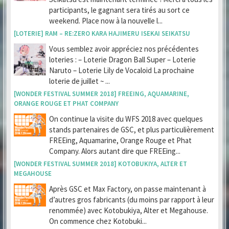
participants, le gagnant sera tirés au sort ce
weekend. Place now à la nouvelle l...
[LOTERIE] RAM – RE:ZERO KARA HAJIMERU ISEKAI SEIKATSU
Vous semblez avoir appréciez nos précédentes
loteries : – Loterie Dragon Ball Super – Loterie
Naruto – Loterie Lily de Vocaloid La prochaine
loterie de juillet ~ ...
[WONDER FESTIVAL SUMMER 2018] FREEING, AQUAMARINE,
ORANGE ROUGE ET PHAT COMPANY
On continue la visite du WFS 2018 avec quelques
stands partenaires de GSC, et plus particulièrement
FREEing, Aquamarine, Orange Rouge et Phat
Company. Alors autant dire que FREEing...
[WONDER FESTIVAL SUMMER 2018] KOTOBUKIYA, ALTER ET
MEGAHOUSE
Après GSC et Max Factory, on passe maintenant à
d’autres gros fabricants (du moins par rapport à leur
renommée) avec Kotobukiya, Alter et Megahouse.
On commence chez Kotobuki...