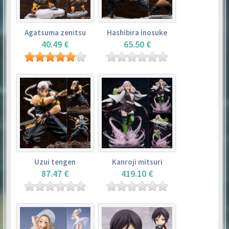
Agatsuma zenitsu
Hashibira inosuke
40.49 €
65.50 €
Uzui tengen
Kanroji mitsuri
87.47 €
419.10 €