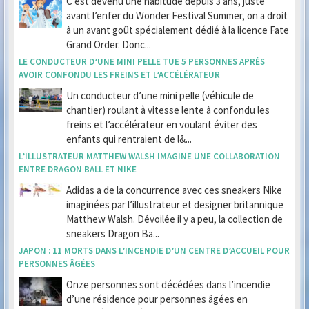
C’est devenu une habitude depuis 3 ans, juste
avant l’enfer du Wonder Festival Summer, on a droit
à un avant goût spécialement dédié à la licence Fate
Grand Order. Donc...
LE CONDUCTEUR D’UNE MINI PELLE TUE 5 PERSONNES APRÈS
AVOIR CONFONDU LES FREINS ET L’ACCÉLÉRATEUR
Un conducteur d’une mini pelle (véhicule de
chantier) roulant à vitesse lente à confondu les
freins et l’accélérateur en voulant éviter des
enfants qui rentraient de l&...
L’ILLUSTRATEUR MATTHEW WALSH IMAGINE UNE COLLABORATION
ENTRE DRAGON BALL ET NIKE
Adidas a de la concurrence avec ces sneakers Nike
imaginées par l’illustrateur et designer britannique
Matthew Walsh. Dévoilée il y a peu, la collection de
sneakers Dragon Ba...
JAPON : 11 MORTS DANS L’INCENDIE D’UN CENTRE D’ACCUEIL POUR
PERSONNES ÂGÉES
Onze personnes sont décédées dans l’incendie
d’une résidence pour personnes âgées en