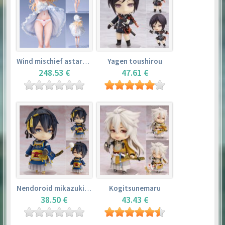
Wind mischief astarotte
Yagen toushirou
248.53 €
47.61 €
Nendoroid mikazuki munechika
Kogitsunemaru
38.50 €
43.43 €