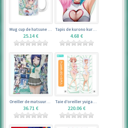
Mug cup de hatsune miku & super sonico – vocaloid
Tapis de kurono kurumu – rosario + vampire
25.14 €
4.68 €
Oreiller de matsuura kanan (35cm×53cm) – love live! sunshine!!
Taie d’oreiller yuigahama yui (50cm×150cm) – yahari ore no seishun love comedy wa machigatteiru. zoku
36.71 €
220.06 €