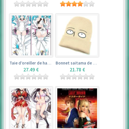
Taie d’oreiller de hatsune miku (150cm×50cm) – vocaloid
Bonnet saitama de one punch man
27.49 €
21.78 €