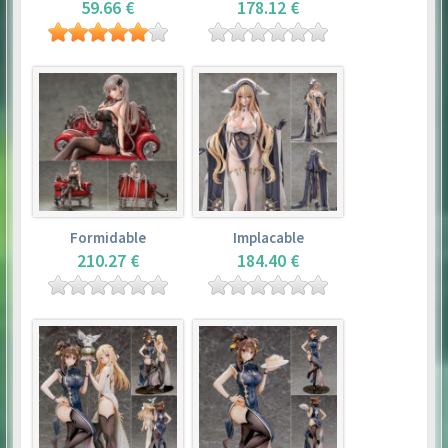
59.66 €
178.12 €
Formidable
Implacable
210.27 €
184.40 €