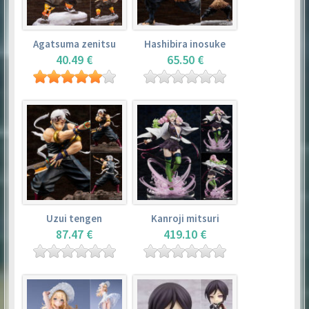
Agatsuma zenitsu
Hashibira inosuke
40.49 €
65.50 €
Uzui tengen
Kanroji mitsuri
87.47 €
419.10 €