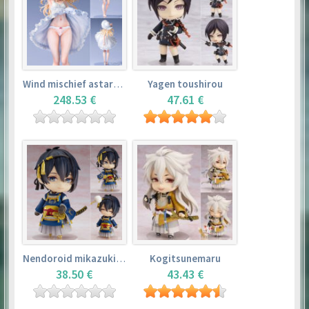
Wind mischief astarotte
Yagen toushirou
248.53 €
47.61 €
Nendoroid mikazuki munechika
Kogitsunemaru
38.50 €
43.43 €