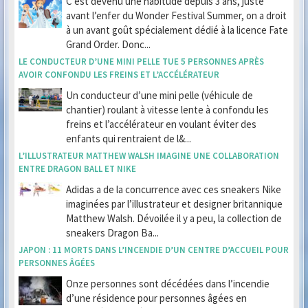
C’est devenu une habitude depuis 3 ans, juste
avant l’enfer du Wonder Festival Summer, on a droit
à un avant goût spécialement dédié à la licence Fate
Grand Order. Donc...
LE CONDUCTEUR D’UNE MINI PELLE TUE 5 PERSONNES APRÈS
AVOIR CONFONDU LES FREINS ET L’ACCÉLÉRATEUR
Un conducteur d’une mini pelle (véhicule de
chantier) roulant à vitesse lente à confondu les
freins et l’accélérateur en voulant éviter des
enfants qui rentraient de l&...
L’ILLUSTRATEUR MATTHEW WALSH IMAGINE UNE COLLABORATION
ENTRE DRAGON BALL ET NIKE
Adidas a de la concurrence avec ces sneakers Nike
imaginées par l’illustrateur et designer britannique
Matthew Walsh. Dévoilée il y a peu, la collection de
sneakers Dragon Ba...
JAPON : 11 MORTS DANS L’INCENDIE D’UN CENTRE D’ACCUEIL POUR
PERSONNES ÂGÉES
Onze personnes sont décédées dans l’incendie
d’une résidence pour personnes âgées en