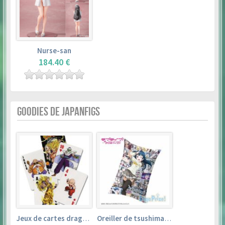
Nurse-san
184.40 €
GOODIES DE JAPANFIGS
Jeux de cartes dragon ball
Oreiller de tsushima yoshiko (35cm×53cm) – love live! sunshine!!