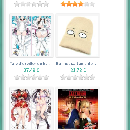
Taie d’oreiller de hatsune miku (150cm×50cm) – vocaloid
Bonnet saitama de one punch man
27.49 €
21.78 €