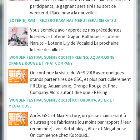
participants, le gagnant sera tirés au sort ce
weekend. Place now à la nouvelle l...
[LOTERIE] RAM – RE:ZERO KARA HAJIMERU ISEKAI SEIKATSU
Vous semblez avoir appréciez nos précédentes
loteries : – Loterie Dragon Ball Super – Loterie
Naruto – Loterie Lily de Vocaloid La prochaine
loterie de juillet ~ ...
[WONDER FESTIVAL SUMMER 2018] FREEING, AQUAMARINE,
ORANGE ROUGE ET PHAT COMPANY
On continue la visite du WFS 2018 avec quelques
stands partenaires de GSC, et plus particulièrement
FREEing, Aquamarine, Orange Rouge et Phat
Company. Alors autant dire que FREEing...
[WONDER FESTIVAL SUMMER 2018] KOTOBUKIYA, ALTER ET
MEGAHOUSE
Après GSC et Max Factory, on passe maintenant à
d’autres gros fabricants (du moins par rapport à leur
renommée) avec Kotobukiya, Alter et Megahouse.
On commence chez Kotobuki...