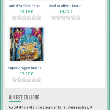
Taie d’oreiller de kurosawa dia (160x50cm) – love live! sunshine!!
Dead or alive 5 last round master guide
19.19 €
14.11 €
Super dragon ball heroes : official 4 pocket binder set
17.27 €
QUI EST EN LIGNE
Au total il y a
413
utilisateurs en ligne : 8 enregistres, 0