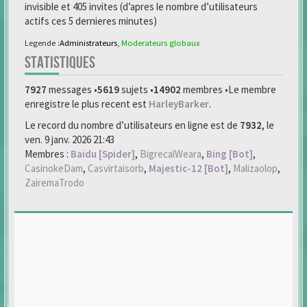
invisible et 405 invites (d’apres le nombre d’utilisateurs
actifs ces 5 dernieres minutes)
Legende :
Administrateurs
,
Moderateurs globaux
STATISTIQUES
7927
messages •
5619
sujets •
14902
membres •Le membre
enregistre le plus recent est
HarleyBarker
.
Le record du nombre d’utilisateurs en ligne est de
7932
, le
ven. 9 janv. 2026 21:43
Membres :
Baidu [Spider]
,
BigrecalWeara
,
Bing [Bot]
,
CasinokeDam
,
Casvirtaisorb
,
Majestic-12 [Bot]
,
Malizaolop
,
ZairemaTrodo