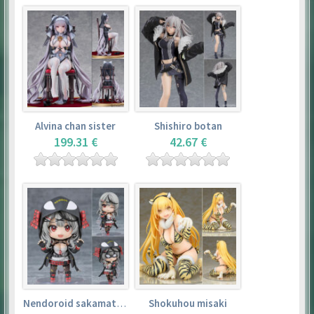
Alvina chan sister
Shishiro botan
199.31 €
42.67 €
Nendoroid sakamata chloe
Shokuhou misaki