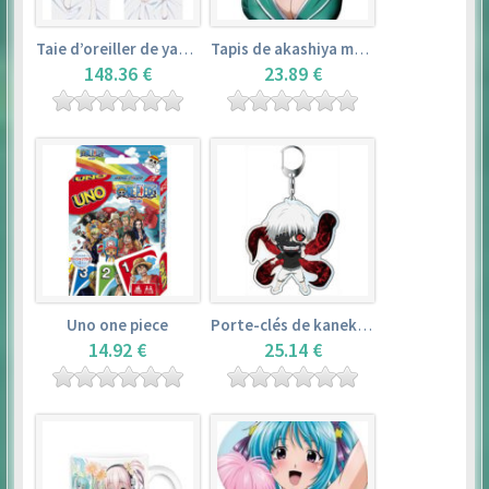
Taie d’oreiller de yamada elf – eromanga sensei
Tapis de akashiya moka – rosario + vampire
148.36 €
23.89 €
Uno one piece
Porte-clés de kaneki ken – tokyo ghoul
14.92 €
25.14 €