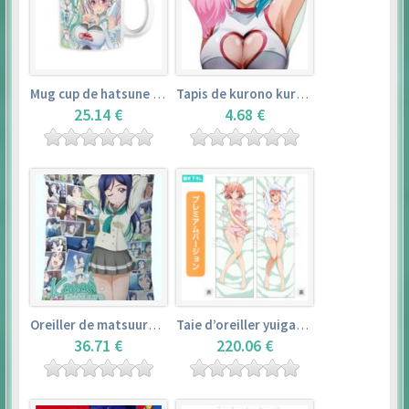
Mug cup de hatsune miku & super sonico – vocaloid
Tapis de kurono kurumu – rosario + vampire
25.14 €
4.68 €
Oreiller de matsuura kanan (35cm×53cm) – love live! sunshine!!
Taie d’oreiller yuigahama yui (50cm×150cm) – yahari ore no seishun love comedy wa machigatteiru. zoku
36.71 €
220.06 €