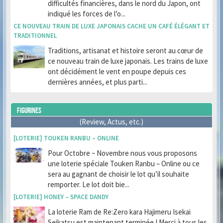
difficultés financières, dans le nord du Japon, ont
indiqué les forces de l’o...
CE NOUVEAU TRAIN DE LUXE JAPONAIS CACHE UN CAFÉ ÉLÉGANT ET
TRADITIONNEL
Traditions, artisanat et histoire seront au cœur de
ce nouveau train de luxe japonais. Les trains de luxe
ont décidément le vent en poupe depuis ces
dernières années, et plus parti...
FIGURINES
(Review, Actus, etc.)
[LOTERIE] TOUKEN RANBU – ONLINE
Pour Octobre ~ Novembre nous vous proposons
une loterie spéciale Touken Ranbu – Online ou ce
sera au gagnant de choisir le lot qu’il souhaite
remporter. Le lot doit bie...
[LOTERIE] HONEY – SPACE DANDY
La loterie Ram de Re:Zero kara Hajimeru Isekai
Seikatsu est maintenant terminée ! Merci à tous les