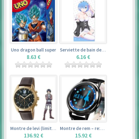
Uno dragon ball super
Serviette de bain de rem (120×60cm) – re:zero kara hajimeru isekai seikatsu
8.63 €
6.16 €
Montre de levi (limited edition) – shingeki no kyojin
Montre de rem – re:zero kara hajimeru isekai seikatsu
136.92 €
15.92 €