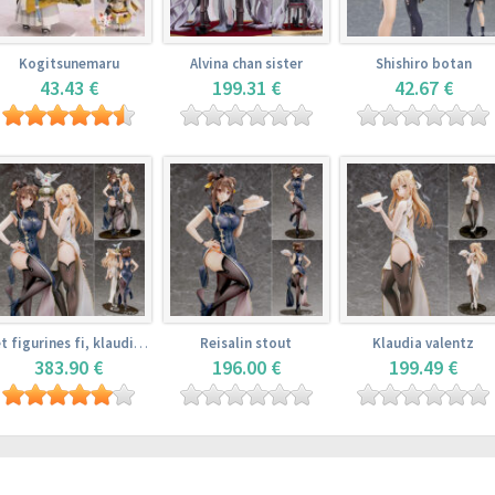
Kogitsunemaru
Alvina chan sister
Shishiro botan
43.43 €
199.31 €
42.67 €
Set figurines fi, klaudia valentz, reisalin stout
Reisalin stout
Klaudia valentz
383.90 €
196.00 €
199.49 €