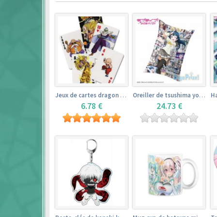
Jeux de cartes dragon ball
Oreiller de tsushima yoshiko (35cm×53cm) – love live! sunshine!!
6.78 €
24.73 €