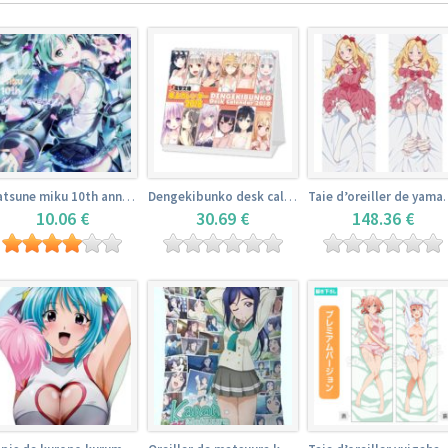
Hatsune miku 10th anniversary book
Dengekibunko desk calendar 2018
Taie d’oreiller 
10.06 €
30.69 €
148.36 €