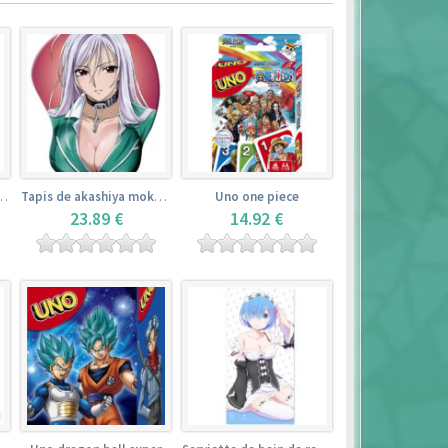
de yamada elf – eromanga sensei
Tapis de akashiya moka – rosario + vampire
Uno one piece
23.89 €
14.92 €