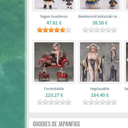
Yagen toushirou
Nendoroid mikazuki munechika
47.61 €
38.50 €
Formidable
Implacable
210.27 €
184.40 €
GOODIES DE JAPANFIGS