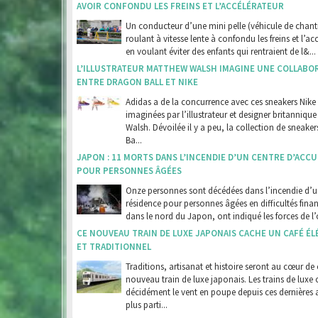
AVOIR CONFONDU LES FREINS ET L’ACCÉLÉRATEUR
Un conducteur d’une mini pelle (véhicule de chanti
roulant à vitesse lente à confondu les freins et l’ac
en voulant éviter des enfants qui rentraient de l&...
L’ILLUSTRATEUR MATTHEW WALSH IMAGINE UNE COLLABO
ENTRE DRAGON BALL ET NIKE
Adidas a de la concurrence avec ces sneakers Nike
imaginées par l’illustrateur et designer britanniqu
Walsh. Dévoilée il y a peu, la collection de sneake
Ba...
JAPON : 11 MORTS DANS L’INCENDIE D’UN CENTRE D’ACCU
POUR PERSONNES ÂGÉES
Onze personnes sont décédées dans l’incendie d’
résidence pour personnes âgées en difficultés finan
dans le nord du Japon, ont indiqué les forces de l’o
CE NOUVEAU TRAIN DE LUXE JAPONAIS CACHE UN CAFÉ É
ET TRADITIONNEL
Traditions, artisanat et histoire seront au cœur de 
nouveau train de luxe japonais. Les trains de luxe 
décidément le vent en poupe depuis ces dernières 
plus parti...