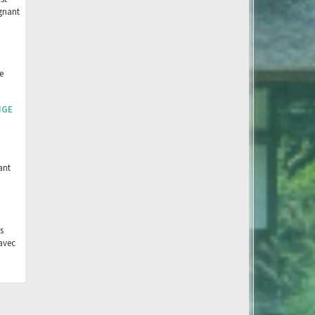
agnant
e
NGE
ant
s
avec