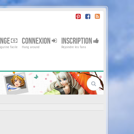
ENGE
CONNEXION
INSCRIPTION
gurine facile
Hang around
Rejoindre les fans