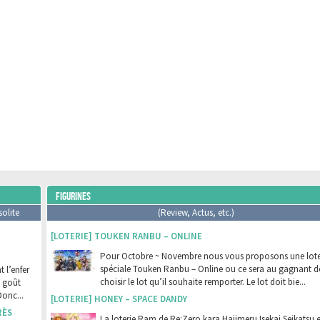
FIGURINES
solite
(Review, Actus, etc.)
[LOTERIE] TOUKEN RANBU – ONLINE
Pour Octobre ~ Novembre nous vous proposons une lote
spéciale Touken Ranbu – Online ou ce sera au gagnant d
 l’enfer
choisir le lot qu’il souhaite remporter. Le lot doit bie...
t goût
Donc...
[LOTERIE] HONEY – SPACE DANDY
RÈS
La loterie Ram de Re:Zero kara Hajimeru Isekai Seikatsu e