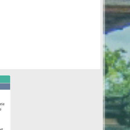
rie
e
st