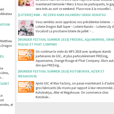
maintenant terminée ! Merci à tous les participants, le g
sera tirés au sort ce weekend. Place now à la nouvelle l...
er)
célérateur
[LOTERIE] RAM – RE:ZERO KARA HAJIMERU ISEKAI SEIKATSU
Vous semblez avoir appréciez nos précédentes loteries : –
RATION
Loterie Dragon Ball Super – Loterie Naruto – Loterie Lily d
Vocaloid La prochaine loterie de juillet ~ ...
[WONDER FESTIVAL SUMMER 2018] FREEING, AQUAMARINE, ORA
e Matthew
ROUGE ET PHAT COMPANY
rs Dragon
On continue la visite du WFS 2018 avec quelques stands
partenaires de GSC, et plus particulièrement FREEing,
EIL
Aquamarine, Orange Rouge et Phat Company. Alors aut
dire que FREEing...
une
[WONDER FESTIVAL SUMMER 2018] KOTOBUKIYA, ALTER ET
cières,
MEGAHOUSE
...
Après GSC et Max Factory, on passe maintenant à d’autre
LÉGANT
gros fabricants (du moins par rapport à leur renommée) 
Kotobukiya, Alter et Megahouse. On commence chez
ce
Kotobuki...
ont
années, et