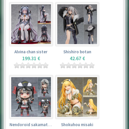
Alvina chan sister
Shishiro botan
199.31 €
42.67 €
Nendoroid sakamata chloe
Shokuhou misaki