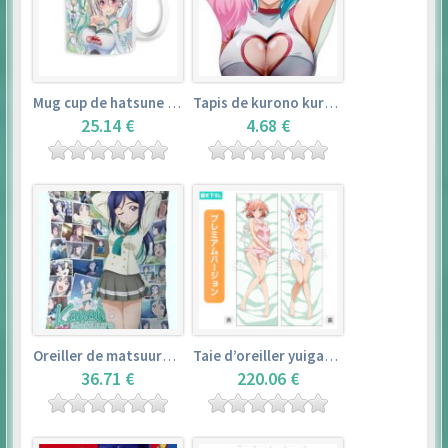
Mug cup de hatsune miku & super sonico – vocaloid
Tapis de kurono kurumu – rosario + vampire
25.14 €
4.68 €
Oreiller de matsuura kanan (35cm×53cm) – love live! sunshine!!
Taie d’oreiller yuigahama yui (50cm×150cm) – yahari ore no seishun love comedy wa machigatteiru. zoku
36.71 €
220.06 €