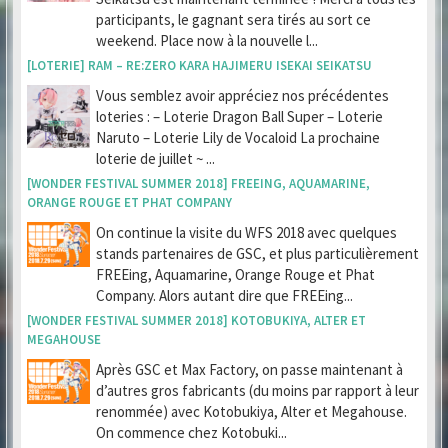
participants, le gagnant sera tirés au sort ce
weekend. Place now à la nouvelle l...
[LOTERIE] RAM – RE:ZERO KARA HAJIMERU ISEKAI SEIKATSU
Vous semblez avoir appréciez nos précédentes
loteries : – Loterie Dragon Ball Super – Loterie
Naruto – Loterie Lily de Vocaloid La prochaine
loterie de juillet ~ ...
[WONDER FESTIVAL SUMMER 2018] FREEING, AQUAMARINE,
ORANGE ROUGE ET PHAT COMPANY
On continue la visite du WFS 2018 avec quelques
stands partenaires de GSC, et plus particulièrement
FREEing, Aquamarine, Orange Rouge et Phat
Company. Alors autant dire que FREEing...
[WONDER FESTIVAL SUMMER 2018] KOTOBUKIYA, ALTER ET
MEGAHOUSE
Après GSC et Max Factory, on passe maintenant à
d’autres gros fabricants (du moins par rapport à leur
renommée) avec Kotobukiya, Alter et Megahouse.
On commence chez Kotobuki...