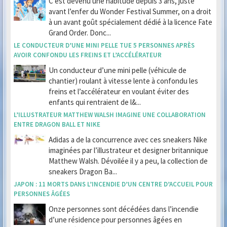
C’est devenu une habitude depuis 3 ans, juste
avant l’enfer du Wonder Festival Summer, on a droit
à un avant goût spécialement dédié à la licence Fate
Grand Order. Donc...
LE CONDUCTEUR D’UNE MINI PELLE TUE 5 PERSONNES APRÈS
AVOIR CONFONDU LES FREINS ET L’ACCÉLÉRATEUR
Un conducteur d’une mini pelle (véhicule de
chantier) roulant à vitesse lente à confondu les
freins et l’accélérateur en voulant éviter des
enfants qui rentraient de l&...
L’ILLUSTRATEUR MATTHEW WALSH IMAGINE UNE COLLABORATION
ENTRE DRAGON BALL ET NIKE
Adidas a de la concurrence avec ces sneakers Nike
imaginées par l’illustrateur et designer britannique
Matthew Walsh. Dévoilée il y a peu, la collection de
sneakers Dragon Ba...
JAPON : 11 MORTS DANS L’INCENDIE D’UN CENTRE D’ACCUEIL POUR
PERSONNES ÂGÉES
Onze personnes sont décédées dans l’incendie
d’une résidence pour personnes âgées en