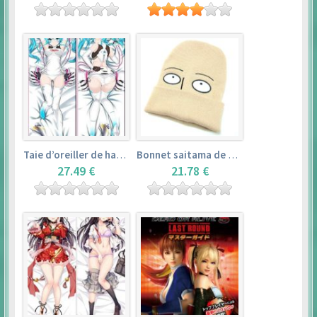
Taie d’oreiller de hatsune miku (150cm×50cm) – vocaloid
Bonnet saitama de one punch man
27.49 €
21.78 €