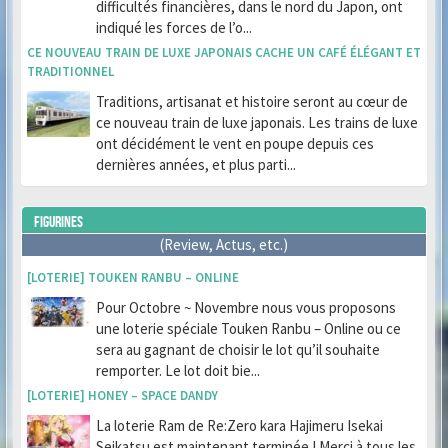
difficultés financières, dans le nord du Japon, ont
indiqué les forces de l’o...
CE NOUVEAU TRAIN DE LUXE JAPONAIS CACHE UN CAFÉ ÉLÉGANT ET
TRADITIONNEL
Traditions, artisanat et histoire seront au cœur de
ce nouveau train de luxe japonais. Les trains de luxe
ont décidément le vent en poupe depuis ces
dernières années, et plus parti...
FIGURINES
(Review, Actus, etc.)
[LOTERIE] TOUKEN RANBU – ONLINE
Pour Octobre ~ Novembre nous vous proposons
une loterie spéciale Touken Ranbu – Online ou ce
sera au gagnant de choisir le lot qu’il souhaite
remporter. Le lot doit bie...
[LOTERIE] HONEY – SPACE DANDY
La loterie Ram de Re:Zero kara Hajimeru Isekai
Seikatsu est maintenant terminée ! Merci à tous les