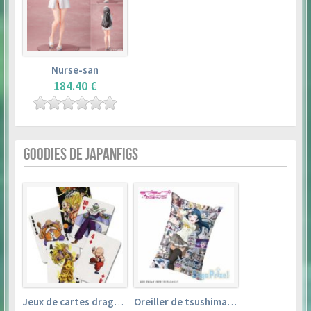
Nurse-san
184.40 €
GOODIES DE JAPANFIGS
Jeux de cartes dragon ball
Oreiller de tsushima yoshiko (35cm×53cm) – love live! sunshine!!