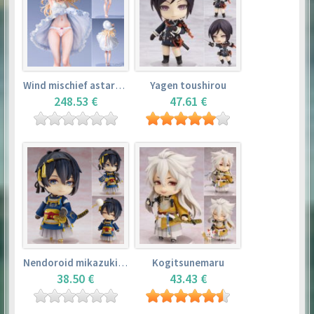
Wind mischief astarotte
Yagen toushirou
248.53 €
47.61 €
Nendoroid mikazuki munechika
Kogitsunemaru
38.50 €
43.43 €