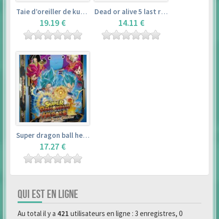
Taie d’oreiller de kurosawa dia (160x50cm) – love live! sunshine!!
Dead or alive 5 last round master guide
19.19 €
14.11 €
Super dragon ball heroes : official 4 pocket binder set
17.27 €
QUI EST EN LIGNE
Au total il y a
421
utilisateurs en ligne : 3 enregistres, 0