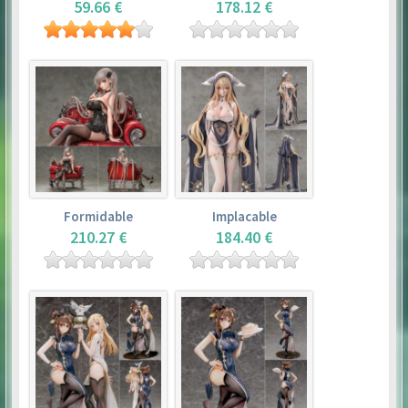
59.66 €
178.12 €
Formidable
Implacable
210.27 €
184.40 €