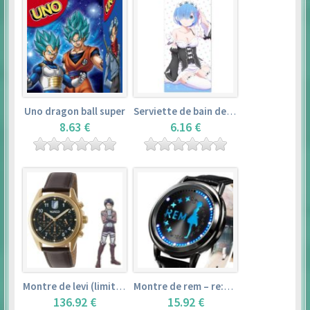
Uno dragon ball super
Serviette de bain de rem (120×60cm) – re:zero kara hajimeru isekai seikatsu
8.63 €
6.16 €
Montre de levi (limited edition) – shingeki no kyojin
Montre de rem – re:zero kara hajimeru isekai seikatsu
136.92 €
15.92 €