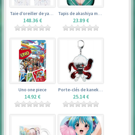
Taie d’oreiller de yamada elf – eromanga sensei
Tapis de akashiya moka – rosario + vampire
148.36 €
23.89 €
Uno one piece
Porte-clés de kaneki ken – tokyo ghoul
14.92 €
25.14 €