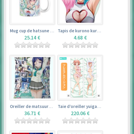
Mug cup de hatsune miku & super sonico – vocaloid
Tapis de kurono kurumu – rosario + vampire
25.14 €
4.68 €
Oreiller de matsuura kanan (35cm×53cm) – love live! sunshine!!
Taie d’oreiller yuigahama yui (50cm×150cm) – yahari ore no seishun love comedy wa machigatteiru. zoku
36.71 €
220.06 €