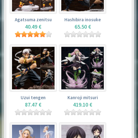
Agatsuma zenitsu
Hashibira inosuke
40.49 €
65.50 €
Uzui tengen
Kanroji mitsuri
87.47 €
419.10 €