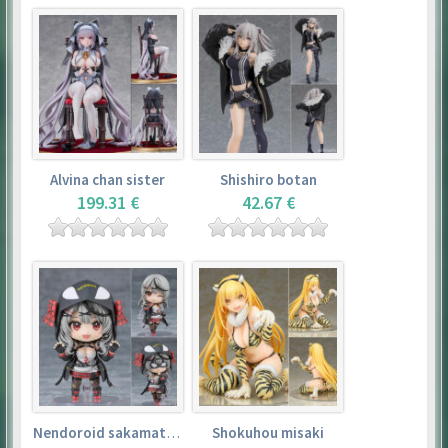
Alvina chan sister
Shishiro botan
199.31 €
42.67 €
Nendoroid sakamata chloe
Shokuhou misaki