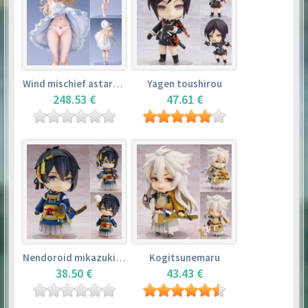
Wind mischief astarotte
Yagen toushirou
248.53 €
47.61 €
Nendoroid mikazuki munechika
Kogitsunemaru
38.50 €
43.43 €