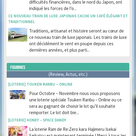
difficultés financières, dans le nord du Japon, ont
indiqué les forces de l’o...
CE NOUVEAU TRAIN DE LUXE JAPONAIS CACHE UN CAFÉ ÉLÉGANT ET
TRADITIONNEL
Traditions, artisanat et histoire seront au cœur de
ce nouveau train de luxe japonais. Les trains de luxe
ont décidément le vent en poupe depuis ces
dernières années, et plus parti...
FIGURINES
(Review, Actus, etc.)
[LOTERIE] TOUKEN RANBU – ONLINE
Pour Octobre ~ Novembre nous vous proposons
une loterie spéciale Touken Ranbu – Online ou ce
sera au gagnant de choisir le lot qu’il souhaite
remporter. Le lot doit bie...
[LOTERIE] HONEY – SPACE DANDY
La loterie Ram de Re:Zero kara Hajimeru Isekai
Seikatsu est maintenant terminée ! Merci à tous les