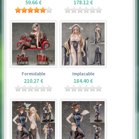
59.66 €
178.12 €
Formidable
Implacable
210.27 €
184.40 €