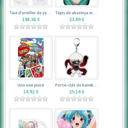
Taie d’oreiller de yamada elf – eromanga sensei
Tapis de akashiya moka – rosario + vampire
148.36 €
23.89 €
Uno one piece
Porte-clés de kaneki ken – tokyo ghoul
14.92 €
25.14 €