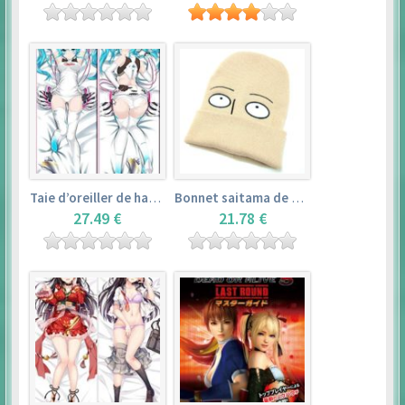
Taie d’oreiller de hatsune miku (150cm×50cm) – vocaloid
Bonnet saitama de one punch man
27.49 €
21.78 €