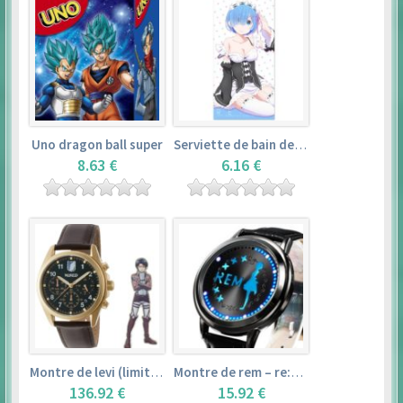
Uno dragon ball super
Serviette de bain de rem (120×60cm) – re:zero kara hajimeru isekai seikatsu
8.63 €
6.16 €
Montre de levi (limited edition) – shingeki no kyojin
Montre de rem – re:zero kara hajimeru isekai seikatsu
136.92 €
15.92 €