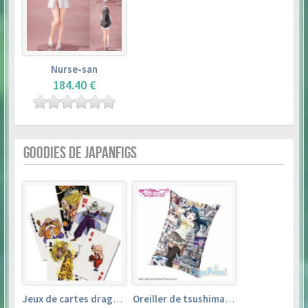
Nurse-san
184.40 €
GOODIES DE JAPANFIGS
Jeux de cartes dragon ball
Oreiller de tsushima yoshiko (35cm×53cm) – love live! sunshine!!