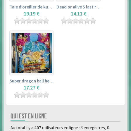
Taie d’oreiller de kurosawa dia (160x50cm) – love live! sunshine!!
Dead or alive 5 last round master guide
19.19 €
14.11 €
Super dragon ball heroes : official 4 pocket binder set
17.27 €
QUI EST EN LIGNE
Au total il y a
407
utilisateurs en ligne : 3 enregistres, 0