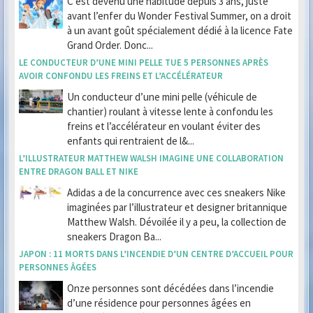
C’est devenu une habitude depuis 3 ans, juste
avant l’enfer du Wonder Festival Summer, on a droit
à un avant goût spécialement dédié à la licence Fate
Grand Order. Donc...
LE CONDUCTEUR D’UNE MINI PELLE TUE 5 PERSONNES APRÈS
AVOIR CONFONDU LES FREINS ET L’ACCÉLÉRATEUR
Un conducteur d’une mini pelle (véhicule de
chantier) roulant à vitesse lente à confondu les
freins et l’accélérateur en voulant éviter des
enfants qui rentraient de l&...
L’ILLUSTRATEUR MATTHEW WALSH IMAGINE UNE COLLABORATION
ENTRE DRAGON BALL ET NIKE
Adidas a de la concurrence avec ces sneakers Nike
imaginées par l’illustrateur et designer britannique
Matthew Walsh. Dévoilée il y a peu, la collection de
sneakers Dragon Ba...
JAPON : 11 MORTS DANS L’INCENDIE D’UN CENTRE D’ACCUEIL POUR
PERSONNES ÂGÉES
Onze personnes sont décédées dans l’incendie
d’une résidence pour personnes âgées en