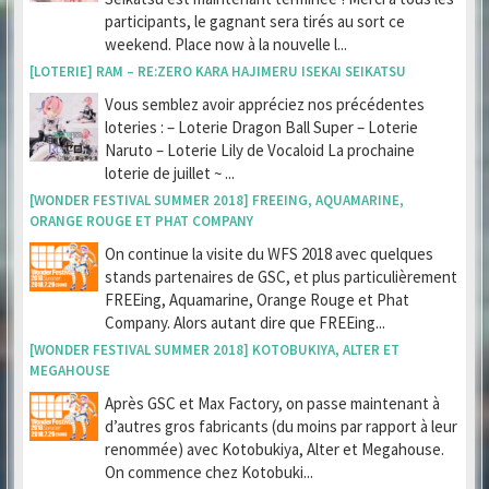
participants, le gagnant sera tirés au sort ce
weekend. Place now à la nouvelle l...
[LOTERIE] RAM – RE:ZERO KARA HAJIMERU ISEKAI SEIKATSU
Vous semblez avoir appréciez nos précédentes
loteries : – Loterie Dragon Ball Super – Loterie
Naruto – Loterie Lily de Vocaloid La prochaine
loterie de juillet ~ ...
[WONDER FESTIVAL SUMMER 2018] FREEING, AQUAMARINE,
ORANGE ROUGE ET PHAT COMPANY
On continue la visite du WFS 2018 avec quelques
stands partenaires de GSC, et plus particulièrement
FREEing, Aquamarine, Orange Rouge et Phat
Company. Alors autant dire que FREEing...
[WONDER FESTIVAL SUMMER 2018] KOTOBUKIYA, ALTER ET
MEGAHOUSE
Après GSC et Max Factory, on passe maintenant à
d’autres gros fabricants (du moins par rapport à leur
renommée) avec Kotobukiya, Alter et Megahouse.
On commence chez Kotobuki...