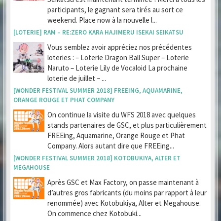
participants, le gagnant sera tirés au sort ce
weekend. Place now à la nouvelle l...
[LOTERIE] RAM – RE:ZERO KARA HAJIMERU ISEKAI SEIKATSU
Vous semblez avoir appréciez nos précédentes
loteries : – Loterie Dragon Ball Super – Loterie
Naruto – Loterie Lily de Vocaloid La prochaine
loterie de juillet ~ ...
[WONDER FESTIVAL SUMMER 2018] FREEING, AQUAMARINE,
ORANGE ROUGE ET PHAT COMPANY
On continue la visite du WFS 2018 avec quelques
stands partenaires de GSC, et plus particulièrement
FREEing, Aquamarine, Orange Rouge et Phat
Company. Alors autant dire que FREEing...
[WONDER FESTIVAL SUMMER 2018] KOTOBUKIYA, ALTER ET
MEGAHOUSE
Après GSC et Max Factory, on passe maintenant à
d’autres gros fabricants (du moins par rapport à leur
renommée) avec Kotobukiya, Alter et Megahouse.
On commence chez Kotobuki...