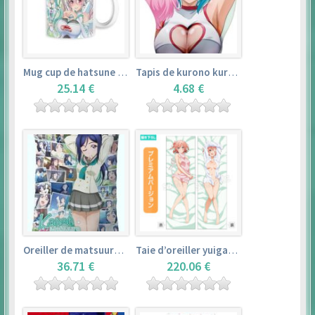
Mug cup de hatsune miku & super sonico – vocaloid
Tapis de kurono kurumu – rosario + vampire
25.14 €
4.68 €
Oreiller de matsuura kanan (35cm×53cm) – love live! sunshine!!
Taie d’oreiller yuigahama yui (50cm×150cm) – yahari ore no seishun love comedy wa machigatteiru. zoku
36.71 €
220.06 €