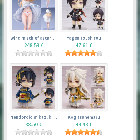
Wind mischief astarotte
Yagen toushirou
248.53 €
47.61 €
Nendoroid mikazuki munechika
Kogitsunemaru
38.50 €
43.43 €