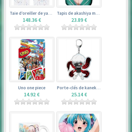
Taie d’oreiller de yamada elf – eromanga sensei
Tapis de akashiya moka – rosario + vampire
148.36 €
23.89 €
Uno one piece
Porte-clés de kaneki ken – tokyo ghoul
14.92 €
25.14 €