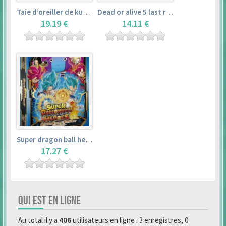
Taie d’oreiller de kurosawa dia (160x50cm) – love live! sunshine!!
Dead or alive 5 last round master guide
19.19 €
14.11 €
Super dragon ball heroes : official 4 pocket binder set
17.27 €
QUI EST EN LIGNE
Au total il y a
406
utilisateurs en ligne : 3 enregistres, 0