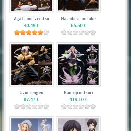
Agatsuma zenitsu
Hashibira inosuke
40.49 €
65.50 €
Uzui tengen
Kanroji mitsuri
87.47 €
419.10 €