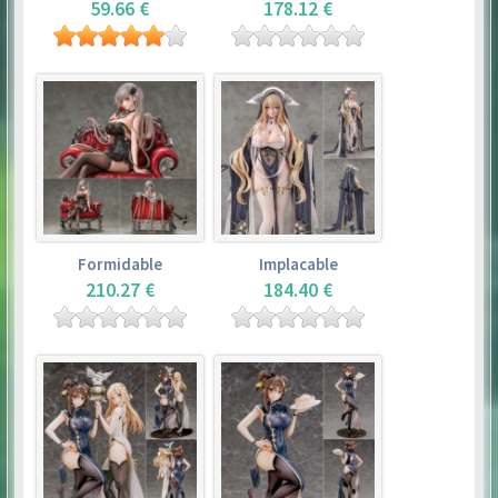
59.66 €
178.12 €
Formidable
Implacable
210.27 €
184.40 €