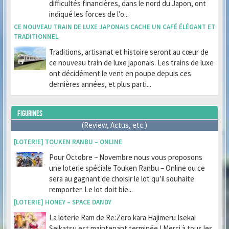
difficultés financières, dans le nord du Japon, ont
indiqué les forces de l’o...
CE NOUVEAU TRAIN DE LUXE JAPONAIS CACHE UN CAFÉ ÉLÉGANT ET
TRADITIONNEL
Traditions, artisanat et histoire seront au cœur de
ce nouveau train de luxe japonais. Les trains de luxe
ont décidément le vent en poupe depuis ces
dernières années, et plus parti...
FIGURINES
(Review, Actus, etc.)
[LOTERIE] TOUKEN RANBU – ONLINE
Pour Octobre ~ Novembre nous vous proposons
une loterie spéciale Touken Ranbu – Online ou ce
sera au gagnant de choisir le lot qu’il souhaite
remporter. Le lot doit bie...
[LOTERIE] HONEY – SPACE DANDY
La loterie Ram de Re:Zero kara Hajimeru Isekai
Seikatsu est maintenant terminée ! Merci à tous les