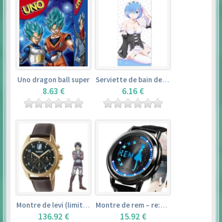
Uno dragon ball super
Serviette de bain de rem (120×60cm) – re:zero kara hajimeru isekai seikatsu
8.63 €
6.16 €
Montre de levi (limited edition) – shingeki no kyojin
Montre de rem – re:zero kara hajimeru isekai seikatsu
136.92 €
15.92 €