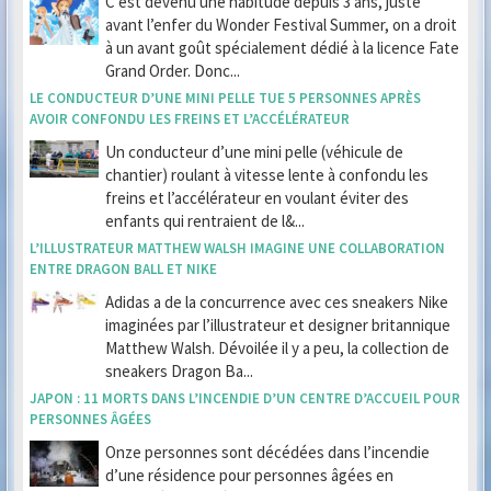
C’est devenu une habitude depuis 3 ans, juste
avant l’enfer du Wonder Festival Summer, on a droit
à un avant goût spécialement dédié à la licence Fate
Grand Order. Donc...
LE CONDUCTEUR D’UNE MINI PELLE TUE 5 PERSONNES APRÈS
AVOIR CONFONDU LES FREINS ET L’ACCÉLÉRATEUR
Un conducteur d’une mini pelle (véhicule de
chantier) roulant à vitesse lente à confondu les
freins et l’accélérateur en voulant éviter des
enfants qui rentraient de l&...
L’ILLUSTRATEUR MATTHEW WALSH IMAGINE UNE COLLABORATION
ENTRE DRAGON BALL ET NIKE
Adidas a de la concurrence avec ces sneakers Nike
imaginées par l’illustrateur et designer britannique
Matthew Walsh. Dévoilée il y a peu, la collection de
sneakers Dragon Ba...
JAPON : 11 MORTS DANS L’INCENDIE D’UN CENTRE D’ACCUEIL POUR
PERSONNES ÂGÉES
Onze personnes sont décédées dans l’incendie
d’une résidence pour personnes âgées en