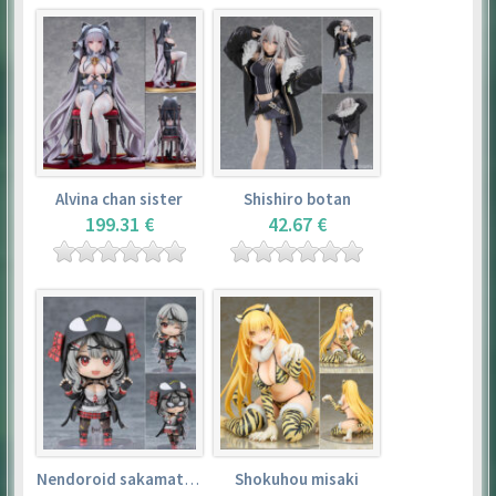
Alvina chan sister
Shishiro botan
199.31 €
42.67 €
Nendoroid sakamata chloe
Shokuhou misaki