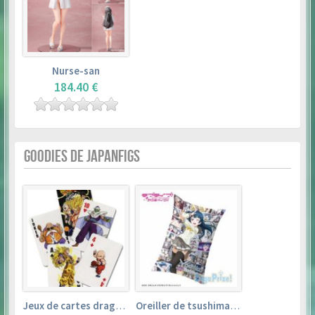
Nurse-san
184.40 €
GOODIES DE JAPANFIGS
Jeux de cartes dragon ball
Oreiller de tsushima yoshiko (35cm×53cm) – love live! sunshine!!