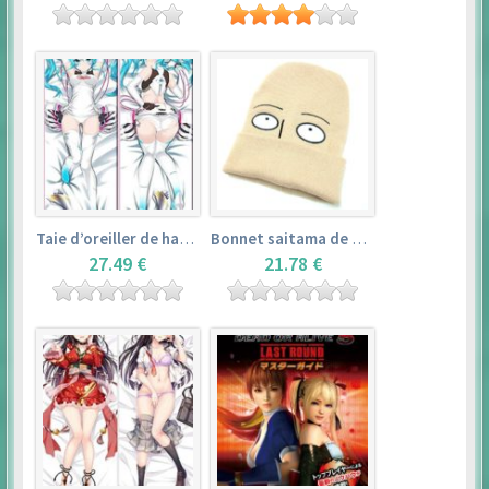
Taie d’oreiller de hatsune miku (150cm×50cm) – vocaloid
Bonnet saitama de one punch man
27.49 €
21.78 €