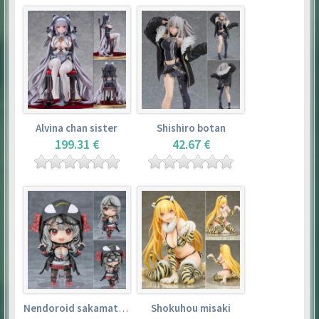
Alvina chan sister
Shishiro botan
199.31 €
42.67 €
Nendoroid sakamata chloe
Shokuhou misaki