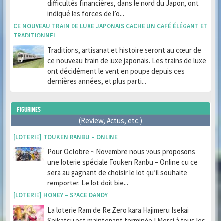
difficultés financières, dans le nord du Japon, ont
indiqué les forces de l’o...
CE NOUVEAU TRAIN DE LUXE JAPONAIS CACHE UN CAFÉ ÉLÉGANT ET
TRADITIONNEL
Traditions, artisanat et histoire seront au cœur de
ce nouveau train de luxe japonais. Les trains de luxe
ont décidément le vent en poupe depuis ces
dernières années, et plus parti...
FIGURINES
(Review, Actus, etc.)
[LOTERIE] TOUKEN RANBU – ONLINE
Pour Octobre ~ Novembre nous vous proposons
une loterie spéciale Touken Ranbu – Online ou ce
sera au gagnant de choisir le lot qu’il souhaite
remporter. Le lot doit bie...
[LOTERIE] HONEY – SPACE DANDY
La loterie Ram de Re:Zero kara Hajimeru Isekai
Seikatsu est maintenant terminée ! Merci à tous les