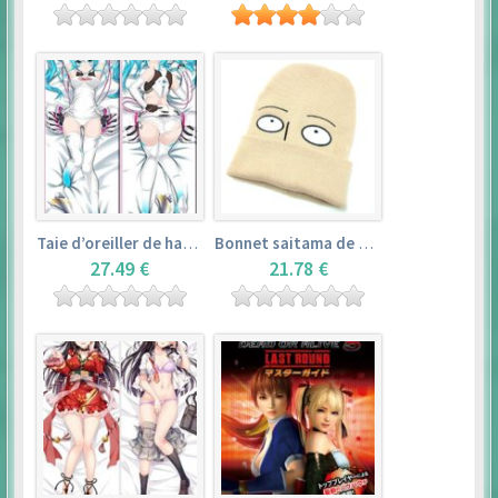
Taie d’oreiller de hatsune miku (150cm×50cm) – vocaloid
Bonnet saitama de one punch man
27.49 €
21.78 €