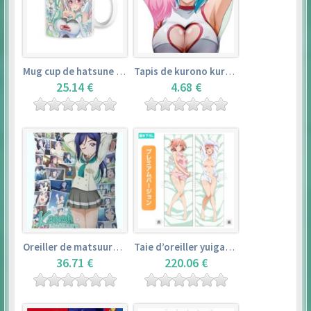
Mug cup de hatsune miku & super sonico – vocaloid
Tapis de kurono kurumu – rosario + vampire
25.14 €
4.68 €
Oreiller de matsuura kanan (35cm×53cm) – love live! sunshine!!
Taie d’oreiller yuigahama yui (50cm×150cm) – yahari ore no seishun love comedy wa machigatteiru. zoku
36.71 €
220.06 €