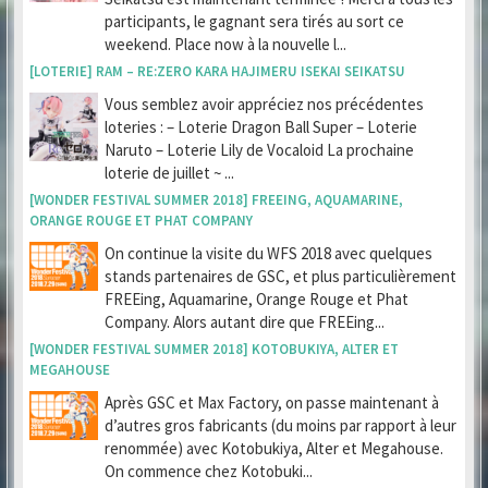
participants, le gagnant sera tirés au sort ce
weekend. Place now à la nouvelle l...
[LOTERIE] RAM – RE:ZERO KARA HAJIMERU ISEKAI SEIKATSU
Vous semblez avoir appréciez nos précédentes
loteries : – Loterie Dragon Ball Super – Loterie
Naruto – Loterie Lily de Vocaloid La prochaine
loterie de juillet ~ ...
[WONDER FESTIVAL SUMMER 2018] FREEING, AQUAMARINE,
ORANGE ROUGE ET PHAT COMPANY
On continue la visite du WFS 2018 avec quelques
stands partenaires de GSC, et plus particulièrement
FREEing, Aquamarine, Orange Rouge et Phat
Company. Alors autant dire que FREEing...
[WONDER FESTIVAL SUMMER 2018] KOTOBUKIYA, ALTER ET
MEGAHOUSE
Après GSC et Max Factory, on passe maintenant à
d’autres gros fabricants (du moins par rapport à leur
renommée) avec Kotobukiya, Alter et Megahouse.
On commence chez Kotobuki...