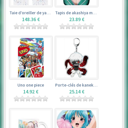
Taie d’oreiller de yamada elf – eromanga sensei
Tapis de akashiya moka – rosario + vampire
148.36 €
23.89 €
Uno one piece
Porte-clés de kaneki ken – tokyo ghoul
14.92 €
25.14 €