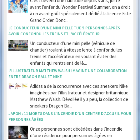
C’est devenu une habitude depuis 3 ans, juste
avant l’enfer du Wonder Festival Summer, on a droit
à un avant goût spécialement dédié à la licence Fate
Grand Order. Donc...
LE CONDUCTEUR D’UNE MINI PELLE TUE 5 PERSONNES APRÈS
AVOIR CONFONDU LES FREINS ET L’ACCÉLÉRATEUR
Un conducteur d’une mini pelle (véhicule de
chantier) roulant à vitesse lente à confondu les
freins et l’accélérateur en voulant éviter des
enfants qui rentraient de l&...
L’ILLUSTRATEUR MATTHEW WALSH IMAGINE UNE COLLABORATION
ENTRE DRAGON BALL ET NIKE
Adidas a de la concurrence avec ces sneakers Nike
imaginées par l’illustrateur et designer britannique
Matthew Walsh. Dévoilée il y a peu, la collection de
sneakers Dragon Ba...
JAPON : 11 MORTS DANS L’INCENDIE D’UN CENTRE D’ACCUEIL POUR
PERSONNES ÂGÉES
Onze personnes sont décédées dans l’incendie
d’une résidence pour personnes âgées en