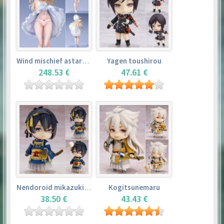
Wind mischief astarotte
Yagen toushirou
248.53 €
47.61 €
Nendoroid mikazuki munechika
Kogitsunemaru
38.50 €
43.43 €