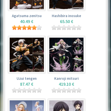
Agatsuma zenitsu
Hashibira inosuke
40.49 €
65.50 €
Uzui tengen
Kanroji mitsuri
87.47 €
419.10 €