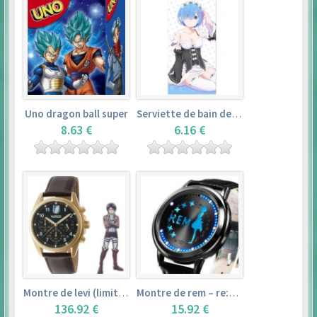
Uno dragon ball super
Serviette de bain de rem (120×60cm) – re:zero kara hajimeru isekai seikatsu
8.63 €
6.16 €
Montre de levi (limited edition) – shingeki no kyojin
Montre de rem – re:zero kara hajimeru isekai seikatsu
136.92 €
15.92 €