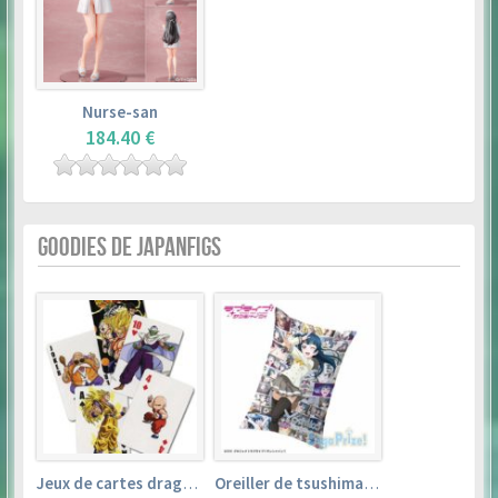
Nurse-san
184.40 €
GOODIES DE JAPANFIGS
Jeux de cartes dragon ball
Oreiller de tsushima yoshiko (35cm×53cm) – love live! sunshine!!