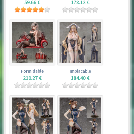
59.66 €
178.12 €
Formidable
Implacable
210.27 €
184.40 €