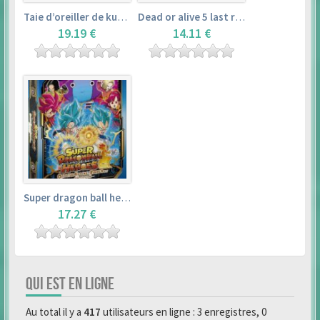
Taie d’oreiller de kurosawa dia (160x50cm) – love live! sunshine!!
Dead or alive 5 last round master guide
19.19 €
14.11 €
Super dragon ball heroes : official 4 pocket binder set
17.27 €
QUI EST EN LIGNE
Au total il y a
417
utilisateurs en ligne : 3 enregistres, 0