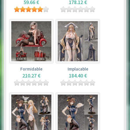
59.66 €
178.12 €
Formidable
Implacable
210.27 €
184.40 €