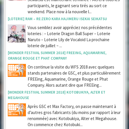
participants, le gagnant sera tirés au sort ce
weekend. Place now à la nouvelle l...
[LOTERIE] RAM – RE:ZERO KARA HAJIMERU ISEKAI SEIKATSU
Vous semblez avoir appréciez nos précédentes
loteries : – Loterie Dragon Ball Super – Loterie
Naruto – Loterie Lily de Vocaloid La prochaine
loterie de juillet ~ ...
[WONDER FESTIVAL SUMMER 2018] FREEING, AQUAMARINE,
ORANGE ROUGE ET PHAT COMPANY
On continue la visite du WFS 2018 avec quelques
stands partenaires de GSC, et plus particulièrement
FREEing, Aquamarine, Orange Rouge et Phat
Company. Alors autant dire que FREEing...
[WONDER FESTIVAL SUMMER 2018] KOTOBUKIYA, ALTER ET
MEGAHOUSE
Après GSC et Max Factory, on passe maintenant à
d’autres gros fabricants (du moins par rapport à leur
renommée) avec Kotobukiya, Alter et Megahouse.
On commence chez Kotobuki...