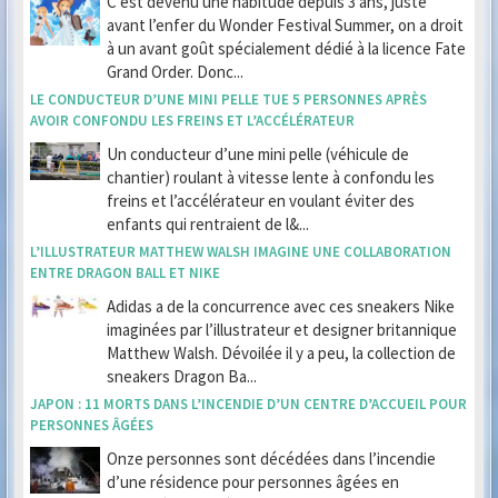
C’est devenu une habitude depuis 3 ans, juste
avant l’enfer du Wonder Festival Summer, on a droit
à un avant goût spécialement dédié à la licence Fate
Grand Order. Donc...
LE CONDUCTEUR D’UNE MINI PELLE TUE 5 PERSONNES APRÈS
AVOIR CONFONDU LES FREINS ET L’ACCÉLÉRATEUR
Un conducteur d’une mini pelle (véhicule de
chantier) roulant à vitesse lente à confondu les
freins et l’accélérateur en voulant éviter des
enfants qui rentraient de l&...
L’ILLUSTRATEUR MATTHEW WALSH IMAGINE UNE COLLABORATION
ENTRE DRAGON BALL ET NIKE
Adidas a de la concurrence avec ces sneakers Nike
imaginées par l’illustrateur et designer britannique
Matthew Walsh. Dévoilée il y a peu, la collection de
sneakers Dragon Ba...
JAPON : 11 MORTS DANS L’INCENDIE D’UN CENTRE D’ACCUEIL POUR
PERSONNES ÂGÉES
Onze personnes sont décédées dans l’incendie
d’une résidence pour personnes âgées en