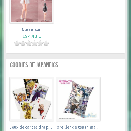
Nurse-san
184.40 €
GOODIES DE JAPANFIGS
Jeux de cartes dragon ball
Oreiller de tsushima yoshiko (35cm×53cm) – love live! sunshine!!