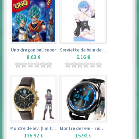
Uno dragon ball super
Serviette de bain de rem (120×60cm) – re:zero kara hajimeru isekai seikatsu
8.63 €
6.16 €
Montre de levi (limited edition) – shingeki no kyojin
Montre de rem – re:zero kara hajimeru isekai seikatsu
136.92 €
15.92 €