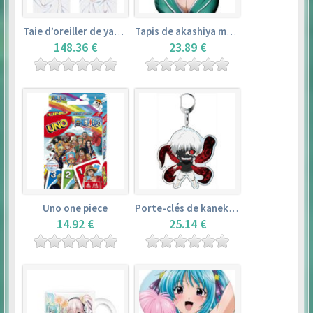
Taie d’oreiller de yamada elf – eromanga sensei
Tapis de akashiya moka – rosario + vampire
148.36 €
23.89 €
Uno one piece
Porte-clés de kaneki ken – tokyo ghoul
14.92 €
25.14 €