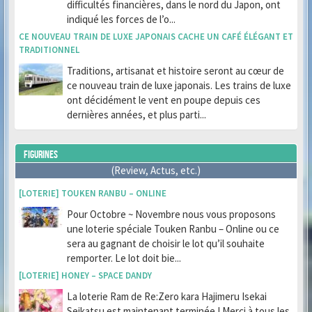
difficultés financières, dans le nord du Japon, ont
indiqué les forces de l’o...
CE NOUVEAU TRAIN DE LUXE JAPONAIS CACHE UN CAFÉ ÉLÉGANT ET
TRADITIONNEL
Traditions, artisanat et histoire seront au cœur de
ce nouveau train de luxe japonais. Les trains de luxe
ont décidément le vent en poupe depuis ces
dernières années, et plus parti...
FIGURINES
(Review, Actus, etc.)
[LOTERIE] TOUKEN RANBU – ONLINE
Pour Octobre ~ Novembre nous vous proposons
une loterie spéciale Touken Ranbu – Online ou ce
sera au gagnant de choisir le lot qu’il souhaite
remporter. Le lot doit bie...
[LOTERIE] HONEY – SPACE DANDY
La loterie Ram de Re:Zero kara Hajimeru Isekai
Seikatsu est maintenant terminée ! Merci à tous les