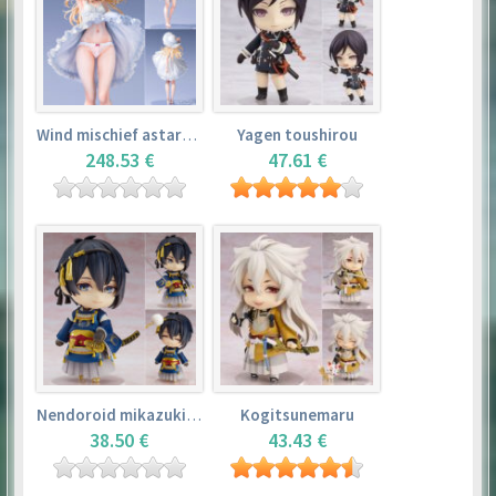
Wind mischief astarotte
Yagen toushirou
248.53 €
47.61 €
Nendoroid mikazuki munechika
Kogitsunemaru
38.50 €
43.43 €