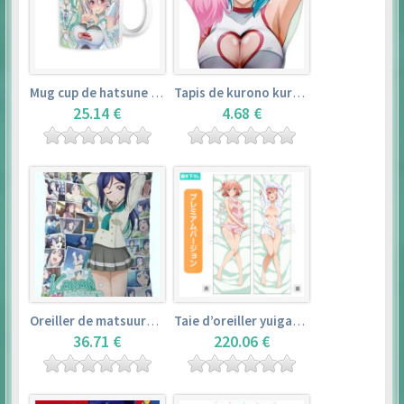
Mug cup de hatsune miku & super sonico – vocaloid
Tapis de kurono kurumu – rosario + vampire
25.14 €
4.68 €
Oreiller de matsuura kanan (35cm×53cm) – love live! sunshine!!
Taie d’oreiller yuigahama yui (50cm×150cm) – yahari ore no seishun love comedy wa machigatteiru. zoku
36.71 €
220.06 €