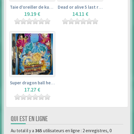
Taie d’oreiller de kurosawa dia (160x50cm) – love live! sunshine!!
Dead or alive 5 last round master guide
19.19 €
14.11 €
Super dragon ball heroes : official 4 pocket binder set
17.27 €
QUI EST EN LIGNE
Au total il y a
365
utilisateurs en ligne : 2 enregistres, 0