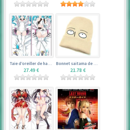
Taie d’oreiller de hatsune miku (150cm×50cm) – vocaloid
Bonnet saitama de one punch man
27.49 €
21.78 €