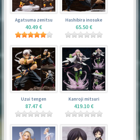
Agatsuma zenitsu
Hashibira inosuke
40.49 €
65.50 €
Uzui tengen
Kanroji mitsuri
87.47 €
419.10 €