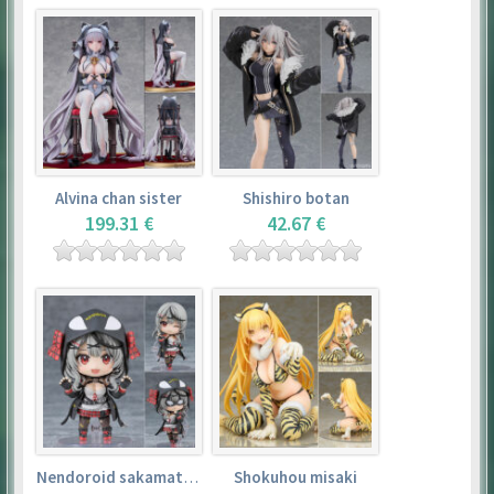
Alvina chan sister
Shishiro botan
199.31 €
42.67 €
Nendoroid sakamata chloe
Shokuhou misaki