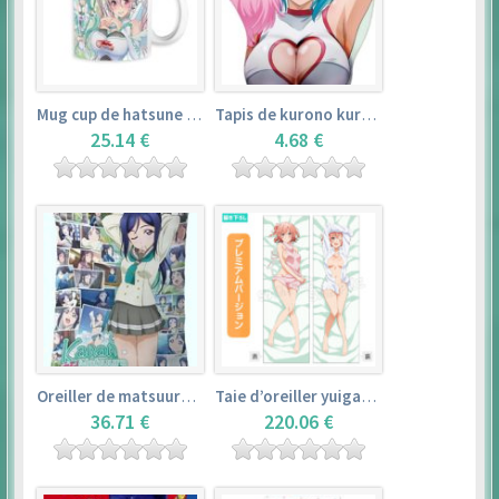
Mug cup de hatsune miku & super sonico – vocaloid
Tapis de kurono kurumu – rosario + vampire
25.14 €
4.68 €
Oreiller de matsuura kanan (35cm×53cm) – love live! sunshine!!
Taie d’oreiller yuigahama yui (50cm×150cm) – yahari ore no seishun love comedy wa machigatteiru. zoku
36.71 €
220.06 €