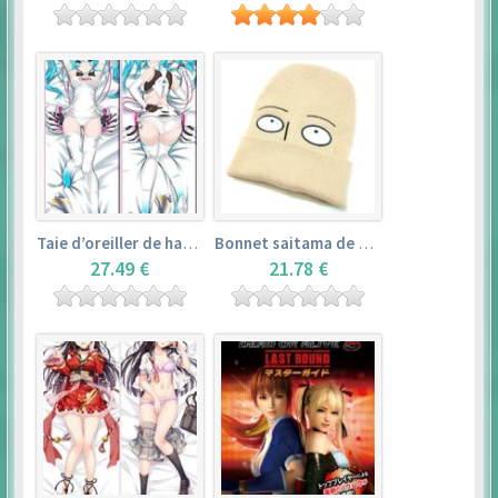
Taie d’oreiller de hatsune miku (150cm×50cm) – vocaloid
Bonnet saitama de one punch man
27.49 €
21.78 €