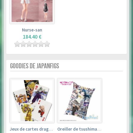
Nurse-san
184.40 €
GOODIES DE JAPANFIGS
Jeux de cartes dragon ball
Oreiller de tsushima yoshiko (35cm×53cm) – love live! sunshine!!