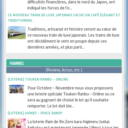
difficultés financières, dans le nord du Japon, ont
indiqué les forces de l’o...
CE NOUVEAU TRAIN DE LUXE JAPONAIS CACHE UN CAFÉ ÉLÉGANT ET
TRADITIONNEL
Traditions, artisanat et histoire seront au cœur de
ce nouveau train de luxe japonais. Les trains de luxe
ont décidément le vent en poupe depuis ces
dernières années, et plus parti...
FIGURINES
(Review, Actus, etc.)
[LOTERIE] TOUKEN RANBU – ONLINE
Pour Octobre ~ Novembre nous vous proposons
une loterie spéciale Touken Ranbu – Online ou ce
sera au gagnant de choisir le lot qu’il souhaite
remporter. Le lot doit bie...
[LOTERIE] HONEY – SPACE DANDY
La loterie Ram de Re:Zero kara Hajimeru Isekai
Seikatsu est maintenant terminée ! Merci à tous les