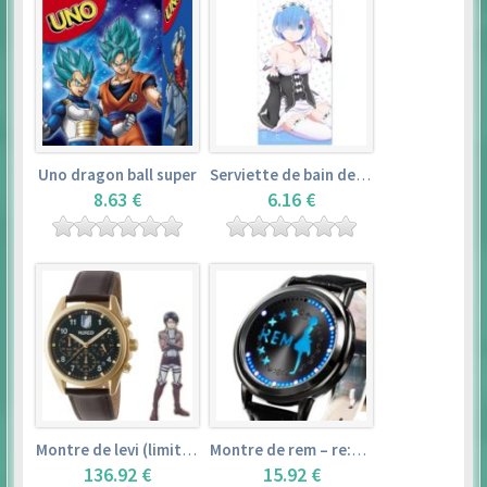
Uno dragon ball super
Serviette de bain de rem (120×60cm) – re:zero kara hajimeru isekai seikatsu
8.63 €
6.16 €
Montre de levi (limited edition) – shingeki no kyojin
Montre de rem – re:zero kara hajimeru isekai seikatsu
136.92 €
15.92 €