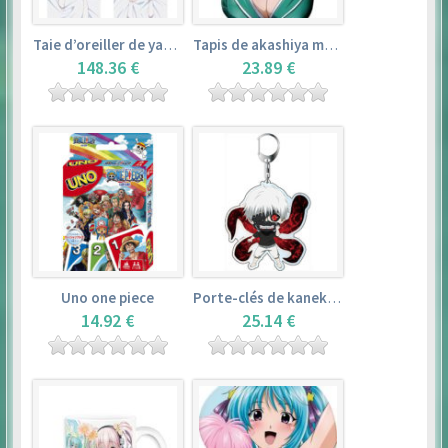
Taie d’oreiller de yamada elf – eromanga sensei
Tapis de akashiya moka – rosario + vampire
148.36 €
23.89 €
Uno one piece
Porte-clés de kaneki ken – tokyo ghoul
14.92 €
25.14 €