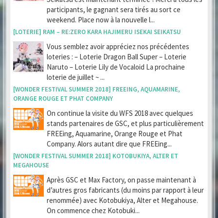
participants, le gagnant sera tirés au sort ce
weekend. Place now à la nouvelle l...
[LOTERIE] RAM – RE:ZERO KARA HAJIMERU ISEKAI SEIKATSU
Vous semblez avoir appréciez nos précédentes
loteries : – Loterie Dragon Ball Super – Loterie
Naruto – Loterie Lily de Vocaloid La prochaine
loterie de juillet ~ ...
[WONDER FESTIVAL SUMMER 2018] FREEING, AQUAMARINE,
ORANGE ROUGE ET PHAT COMPANY
On continue la visite du WFS 2018 avec quelques
stands partenaires de GSC, et plus particulièrement
FREEing, Aquamarine, Orange Rouge et Phat
Company. Alors autant dire que FREEing...
[WONDER FESTIVAL SUMMER 2018] KOTOBUKIYA, ALTER ET
MEGAHOUSE
Après GSC et Max Factory, on passe maintenant à
d’autres gros fabricants (du moins par rapport à leur
renommée) avec Kotobukiya, Alter et Megahouse.
On commence chez Kotobuki...