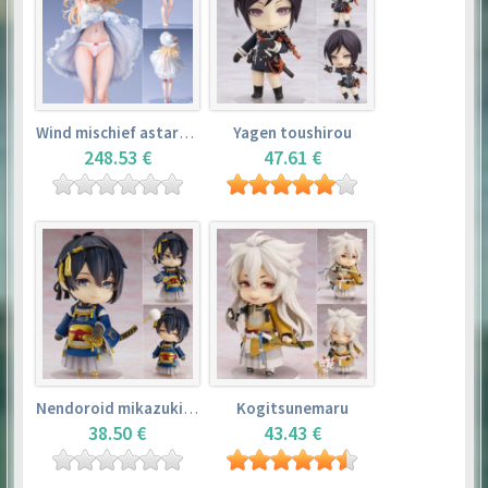
Wind mischief astarotte
Yagen toushirou
248.53 €
47.61 €
Nendoroid mikazuki munechika
Kogitsunemaru
38.50 €
43.43 €