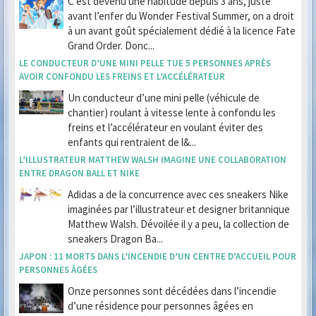
C’est devenu une habitude depuis 3 ans, juste
avant l’enfer du Wonder Festival Summer, on a droit
à un avant goût spécialement dédié à la licence Fate
Grand Order. Donc...
LE CONDUCTEUR D’UNE MINI PELLE TUE 5 PERSONNES APRÈS
AVOIR CONFONDU LES FREINS ET L’ACCÉLÉRATEUR
Un conducteur d’une mini pelle (véhicule de
chantier) roulant à vitesse lente à confondu les
freins et l’accélérateur en voulant éviter des
enfants qui rentraient de l&...
L’ILLUSTRATEUR MATTHEW WALSH IMAGINE UNE COLLABORATION
ENTRE DRAGON BALL ET NIKE
Adidas a de la concurrence avec ces sneakers Nike
imaginées par l’illustrateur et designer britannique
Matthew Walsh. Dévoilée il y a peu, la collection de
sneakers Dragon Ba...
JAPON : 11 MORTS DANS L’INCENDIE D’UN CENTRE D’ACCUEIL POUR
PERSONNES ÂGÉES
Onze personnes sont décédées dans l’incendie
d’une résidence pour personnes âgées en