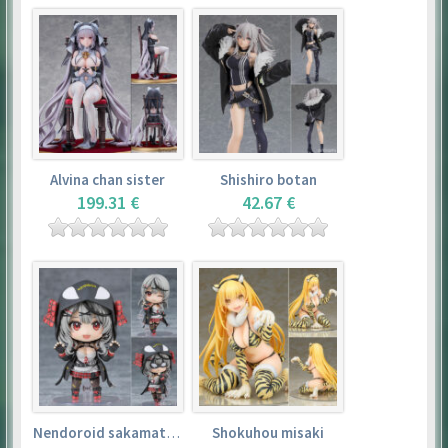
Alvina chan sister
Shishiro botan
199.31 €
42.67 €
Nendoroid sakamata chloe
Shokuhou misaki