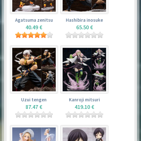
Agatsuma zenitsu
Hashibira inosuke
40.49 €
65.50 €
Uzui tengen
Kanroji mitsuri
87.47 €
419.10 €