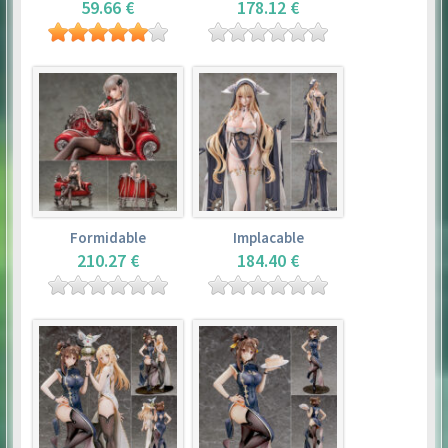
59.66 €
178.12 €
Formidable
Implacable
210.27 €
184.40 €