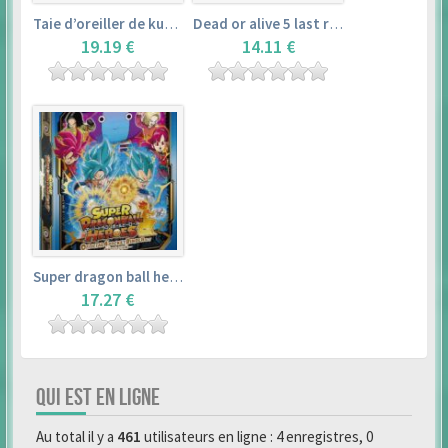
Taie d’oreiller de kurosawa dia (160x50cm) – love live! sunshine!!
Dead or alive 5 last round master guide
19.19 €
14.11 €
Super dragon ball heroes : official 4 pocket binder set
17.27 €
QUI EST EN LIGNE
Au total il y a
461
utilisateurs en ligne : 4 enregistres, 0