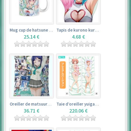
Mug cup de hatsune miku & super sonico – vocaloid
Tapis de kurono kurumu – rosario + vampire
25.14 €
4.68 €
Oreiller de matsuura kanan (35cm×53cm) – love live! sunshine!!
Taie d’oreiller yuigahama yui (50cm×150cm) – yahari ore no seishun love comedy wa machigatteiru. zoku
36.71 €
220.06 €