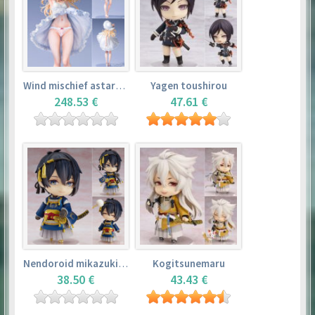
Wind mischief astarotte
Yagen toushirou
248.53 €
47.61 €
Nendoroid mikazuki munechika
Kogitsunemaru
38.50 €
43.43 €