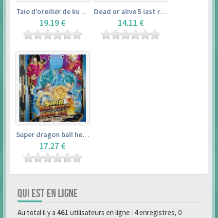
Taie d’oreiller de kurosawa dia (160x50cm) – love live! sunshine!!
Dead or alive 5 last round master guide
19.19 €
14.11 €
Super dragon ball heroes : official 4 pocket binder set
17.27 €
QUI EST EN LIGNE
Au total il y a
461
utilisateurs en ligne : 4 enregistres, 0