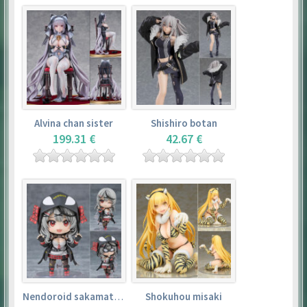
Alvina chan sister
Shishiro botan
199.31 €
42.67 €
Nendoroid sakamata chloe
Shokuhou misaki