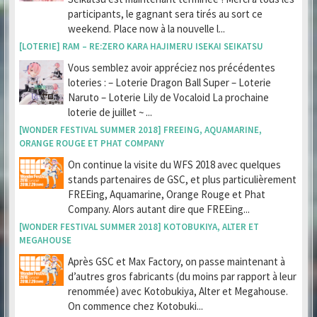
participants, le gagnant sera tirés au sort ce
weekend. Place now à la nouvelle l...
[LOTERIE] RAM – RE:ZERO KARA HAJIMERU ISEKAI SEIKATSU
Vous semblez avoir appréciez nos précédentes
loteries : – Loterie Dragon Ball Super – Loterie
Naruto – Loterie Lily de Vocaloid La prochaine
loterie de juillet ~ ...
[WONDER FESTIVAL SUMMER 2018] FREEING, AQUAMARINE,
ORANGE ROUGE ET PHAT COMPANY
On continue la visite du WFS 2018 avec quelques
stands partenaires de GSC, et plus particulièrement
FREEing, Aquamarine, Orange Rouge et Phat
Company. Alors autant dire que FREEing...
[WONDER FESTIVAL SUMMER 2018] KOTOBUKIYA, ALTER ET
MEGAHOUSE
Après GSC et Max Factory, on passe maintenant à
d’autres gros fabricants (du moins par rapport à leur
renommée) avec Kotobukiya, Alter et Megahouse.
On commence chez Kotobuki...