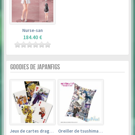
Nurse-san
184.40 €
GOODIES DE JAPANFIGS
Jeux de cartes dragon ball
Oreiller de tsushima yoshiko (35cm×53cm) – love live! sunshine!!