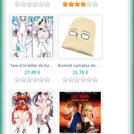
Taie d’oreiller de hatsune miku (150cm×50cm) – vocaloid
Bonnet saitama de one punch man
27.49 €
21.78 €