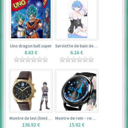
Uno dragon ball super
Serviette de bain de rem (120×60cm) – re:zero kara hajimeru isekai seikatsu
8.63 €
6.16 €
Montre de levi (limited edition) – shingeki no kyojin
Montre de rem – re:zero kara hajimeru isekai seikatsu
136.92 €
15.92 €