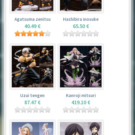
Agatsuma zenitsu
Hashibira inosuke
40.49 €
65.50 €
Uzui tengen
Kanroji mitsuri
87.47 €
419.10 €