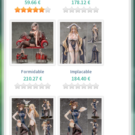
59.66 €
178.12 €
Formidable
Implacable
210.27 €
184.40 €