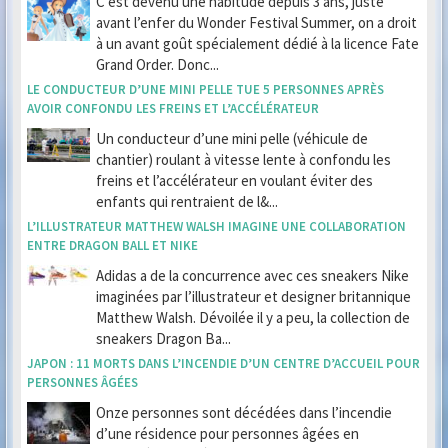
C’est devenu une habitude depuis 3 ans, juste
avant l’enfer du Wonder Festival Summer, on a droit
à un avant goût spécialement dédié à la licence Fate
Grand Order. Donc...
LE CONDUCTEUR D’UNE MINI PELLE TUE 5 PERSONNES APRÈS
AVOIR CONFONDU LES FREINS ET L’ACCÉLÉRATEUR
Un conducteur d’une mini pelle (véhicule de
chantier) roulant à vitesse lente à confondu les
freins et l’accélérateur en voulant éviter des
enfants qui rentraient de l&...
L’ILLUSTRATEUR MATTHEW WALSH IMAGINE UNE COLLABORATION
ENTRE DRAGON BALL ET NIKE
Adidas a de la concurrence avec ces sneakers Nike
imaginées par l’illustrateur et designer britannique
Matthew Walsh. Dévoilée il y a peu, la collection de
sneakers Dragon Ba...
JAPON : 11 MORTS DANS L’INCENDIE D’UN CENTRE D’ACCUEIL POUR
PERSONNES ÂGÉES
Onze personnes sont décédées dans l’incendie
d’une résidence pour personnes âgées en