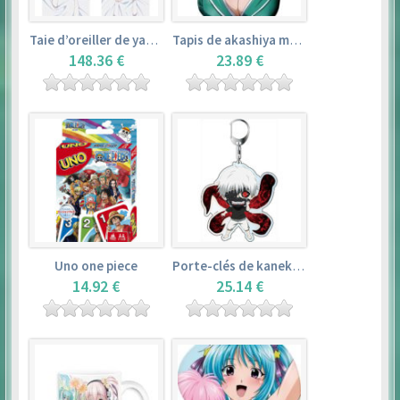
Taie d’oreiller de yamada elf – eromanga sensei
Tapis de akashiya moka – rosario + vampire
148.36 €
23.89 €
Uno one piece
Porte-clés de kaneki ken – tokyo ghoul
14.92 €
25.14 €