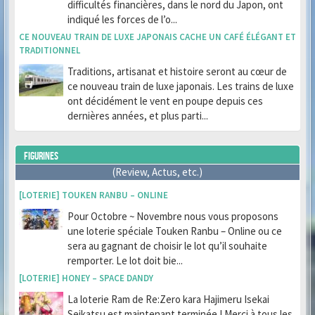
difficultés financières, dans le nord du Japon, ont
indiqué les forces de l’o...
CE NOUVEAU TRAIN DE LUXE JAPONAIS CACHE UN CAFÉ ÉLÉGANT ET
TRADITIONNEL
Traditions, artisanat et histoire seront au cœur de
ce nouveau train de luxe japonais. Les trains de luxe
ont décidément le vent en poupe depuis ces
dernières années, et plus parti...
FIGURINES
(Review, Actus, etc.)
[LOTERIE] TOUKEN RANBU – ONLINE
Pour Octobre ~ Novembre nous vous proposons
une loterie spéciale Touken Ranbu – Online ou ce
sera au gagnant de choisir le lot qu’il souhaite
remporter. Le lot doit bie...
[LOTERIE] HONEY – SPACE DANDY
La loterie Ram de Re:Zero kara Hajimeru Isekai
Seikatsu est maintenant terminée ! Merci à tous les