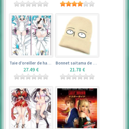
Taie d’oreiller de hatsune miku (150cm×50cm) – vocaloid
Bonnet saitama de one punch man
27.49 €
21.78 €