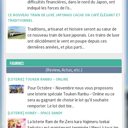
difficultés financières, dans le nord du Japon, ont
indiqué les forces de l’o...
CE NOUVEAU TRAIN DE LUXE JAPONAIS CACHE UN CAFÉ ÉLÉGANT ET
TRADITIONNEL
Traditions, artisanat et histoire seront au cœur de
ce nouveau train de luxe japonais. Les trains de luxe
ont décidément le vent en poupe depuis ces
dernières années, et plus parti...
FIGURINES
(Review, Actus, etc.)
[LOTERIE] TOUKEN RANBU – ONLINE
Pour Octobre ~ Novembre nous vous proposons
une loterie spéciale Touken Ranbu – Online ou ce
sera au gagnant de choisir le lot qu’il souhaite
remporter. Le lot doit bie...
[LOTERIE] HONEY – SPACE DANDY
La loterie Ram de Re:Zero kara Hajimeru Isekai
Seikatsu est maintenant terminée ! Merci à tous les