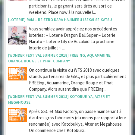
participants, le gagnant sera tirés au sort ce
weekend. Place now à la nouvelle l...
[LOTERIE] RAM – RE:ZERO KARA HAJIMERU ISEKAI SEIKATSU
Vous semblez avoir appréciez nos précédentes
loteries : – Loterie Dragon Ball Super – Loterie
Naruto – Loterie Lily de Vocaloid La prochaine
loterie de juillet ~ ...
[WONDER FESTIVAL SUMMER 2018] FREEING, AQUAMARINE,
ORANGE ROUGE ET PHAT COMPANY
On continue la visite du WFS 2018 avec quelques
stands partenaires de GSC, et plus particulièrement
FREEing, Aquamarine, Orange Rouge et Phat
Company. Alors autant dire que FREEing...
[WONDER FESTIVAL SUMMER 2018] KOTOBUKIYA, ALTER ET
MEGAHOUSE
Après GSC et Max Factory, on passe maintenant à
d’autres gros fabricants (du moins par rapport à leur
renommée) avec Kotobukiya, Alter et Megahouse.
On commence chez Kotobuki...