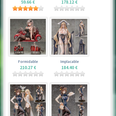
59.66 €
178.12 €
Formidable
Implacable
210.27 €
184.40 €