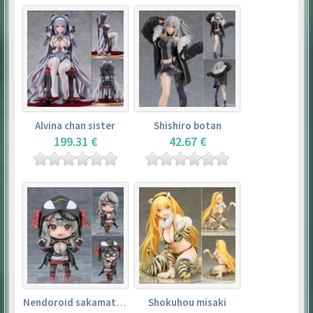
Alvina chan sister
Shishiro botan
199.31 €
42.67 €
Nendoroid sakamata chloe
Shokuhou misaki