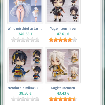
Wind mischief astarotte
Yagen toushirou
248.53 €
47.61 €
Nendoroid mikazuki munechika
Kogitsunemaru
38.50 €
43.43 €