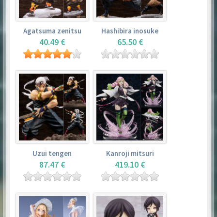
Agatsuma zenitsu
Hashibira inosuke
40.49 €
65.50 €
Uzui tengen
Kanroji mitsuri
87.47 €
419.10 €