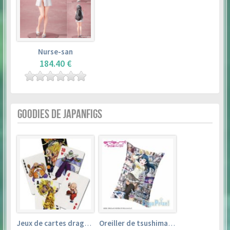
Nurse-san
184.40 €
GOODIES DE JAPANFIGS
Jeux de cartes dragon ball
Oreiller de tsushima yoshiko (35cm×53cm) – love live! sunshine!!