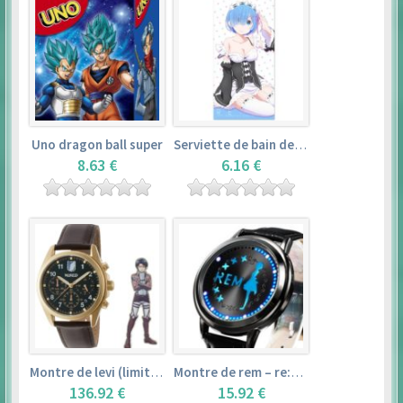
Uno dragon ball super
Serviette de bain de rem (120×60cm) – re:zero kara hajimeru isekai seikatsu
8.63 €
6.16 €
Montre de levi (limited edition) – shingeki no kyojin
Montre de rem – re:zero kara hajimeru isekai seikatsu
136.92 €
15.92 €