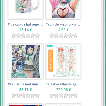
Mug cup de hatsune miku & super sonico – vocaloid
Tapis de kurono kurumu – rosario + vampire
25.14 €
4.68 €
Oreiller de matsuura kanan (35cm×53cm) – love live! sunshine!!
Taie d’oreiller yuigahama yui (50cm×150cm) – yahari ore no seishun love comedy wa machigatteiru. zoku
36.71 €
220.06 €