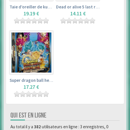
Taie d’oreiller de kurosawa dia (160x50cm) – love live! sunshine!!
Dead or alive 5 last round master guide
19.19 €
14.11 €
Super dragon ball heroes : official 4 pocket binder set
17.27 €
QUI EST EN LIGNE
Au total il y a
382
utilisateurs en ligne : 3 enregistres, 0