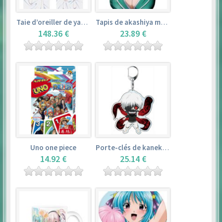
Taie d’oreiller de yamada elf – eromanga sensei
Tapis de akashiya moka – rosario + vampire
148.36 €
23.89 €
Uno one piece
Porte-clés de kaneki ken – tokyo ghoul
14.92 €
25.14 €