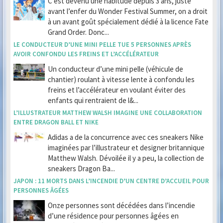
C’est devenu une habitude depuis 3 ans, juste
avant l’enfer du Wonder Festival Summer, on a droit
à un avant goût spécialement dédié à la licence Fate
Grand Order. Donc...
LE CONDUCTEUR D’UNE MINI PELLE TUE 5 PERSONNES APRÈS
AVOIR CONFONDU LES FREINS ET L’ACCÉLÉRATEUR
Un conducteur d’une mini pelle (véhicule de
chantier) roulant à vitesse lente à confondu les
freins et l’accélérateur en voulant éviter des
enfants qui rentraient de l&...
L’ILLUSTRATEUR MATTHEW WALSH IMAGINE UNE COLLABORATION
ENTRE DRAGON BALL ET NIKE
Adidas a de la concurrence avec ces sneakers Nike
imaginées par l’illustrateur et designer britannique
Matthew Walsh. Dévoilée il y a peu, la collection de
sneakers Dragon Ba...
JAPON : 11 MORTS DANS L’INCENDIE D’UN CENTRE D’ACCUEIL POUR
PERSONNES ÂGÉES
Onze personnes sont décédées dans l’incendie
d’une résidence pour personnes âgées en