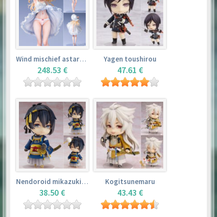
Wind mischief astarotte
Yagen toushirou
248.53 €
47.61 €
Nendoroid mikazuki munechika
Kogitsunemaru
38.50 €
43.43 €