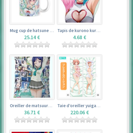
Mug cup de hatsune miku & super sonico – vocaloid
Tapis de kurono kurumu – rosario + vampire
25.14 €
4.68 €
Oreiller de matsuura kanan (35cm×53cm) – love live! sunshine!!
Taie d’oreiller yuigahama yui (50cm×150cm) – yahari ore no seishun love comedy wa machigatteiru. zoku
36.71 €
220.06 €