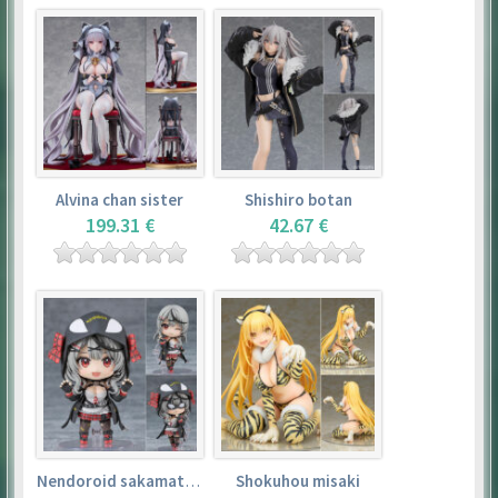
Alvina chan sister
Shishiro botan
199.31 €
42.67 €
Nendoroid sakamata chloe
Shokuhou misaki