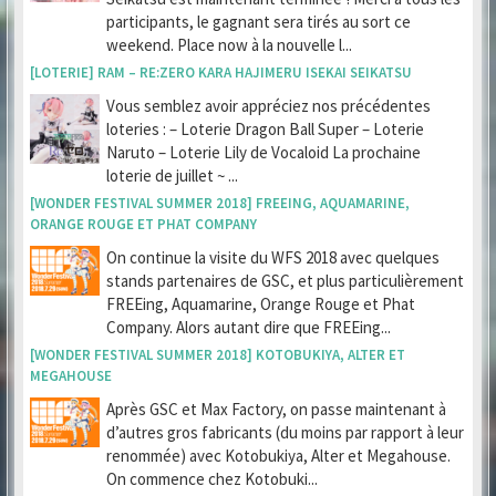
participants, le gagnant sera tirés au sort ce
weekend. Place now à la nouvelle l...
[LOTERIE] RAM – RE:ZERO KARA HAJIMERU ISEKAI SEIKATSU
Vous semblez avoir appréciez nos précédentes
loteries : – Loterie Dragon Ball Super – Loterie
Naruto – Loterie Lily de Vocaloid La prochaine
loterie de juillet ~ ...
[WONDER FESTIVAL SUMMER 2018] FREEING, AQUAMARINE,
ORANGE ROUGE ET PHAT COMPANY
On continue la visite du WFS 2018 avec quelques
stands partenaires de GSC, et plus particulièrement
FREEing, Aquamarine, Orange Rouge et Phat
Company. Alors autant dire que FREEing...
[WONDER FESTIVAL SUMMER 2018] KOTOBUKIYA, ALTER ET
MEGAHOUSE
Après GSC et Max Factory, on passe maintenant à
d’autres gros fabricants (du moins par rapport à leur
renommée) avec Kotobukiya, Alter et Megahouse.
On commence chez Kotobuki...