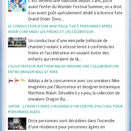
C’est devenu une habitude depuis 3 ans, juste
avant l’enfer du Wonder Festival Summer, on a droit
à un avant goût spécialement dédié à la licence Fate
Grand Order. Donc...
LE CONDUCTEUR D’UNE MINI PELLE TUE 5 PERSONNES APRÈS
AVOIR CONFONDU LES FREINS ET L’ACCÉLÉRATEUR
Un conducteur d’une mini pelle (véhicule de
chantier) roulant à vitesse lente à confondu les
freins et l’accélérateur en voulant éviter des
enfants qui rentraient de l&...
L’ILLUSTRATEUR MATTHEW WALSH IMAGINE UNE COLLABORATION
ENTRE DRAGON BALL ET NIKE
Adidas a de la concurrence avec ces sneakers Nike
imaginées par l’illustrateur et designer britannique
Matthew Walsh. Dévoilée il y a peu, la collection de
sneakers Dragon Ba...
JAPON : 11 MORTS DANS L’INCENDIE D’UN CENTRE D’ACCUEIL POUR
PERSONNES ÂGÉES
Onze personnes sont décédées dans l’incendie
d’une résidence pour personnes âgées en