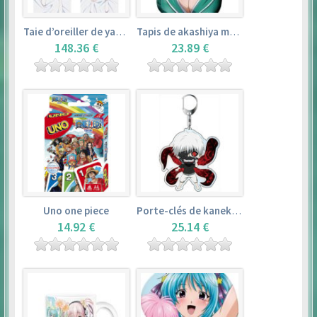
Taie d’oreiller de yamada elf – eromanga sensei
Tapis de akashiya moka – rosario + vampire
148.36 €
23.89 €
Uno one piece
Porte-clés de kaneki ken – tokyo ghoul
14.92 €
25.14 €