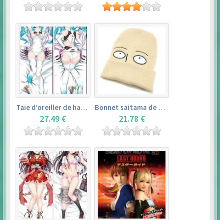
Taie d’oreiller de hatsune miku (150cm×50cm) – vocaloid
Bonnet saitama de one punch man
27.49 €
21.78 €