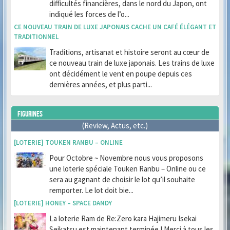
difficultés financières, dans le nord du Japon, ont
indiqué les forces de l’o...
CE NOUVEAU TRAIN DE LUXE JAPONAIS CACHE UN CAFÉ ÉLÉGANT ET
TRADITIONNEL
Traditions, artisanat et histoire seront au cœur de
ce nouveau train de luxe japonais. Les trains de luxe
ont décidément le vent en poupe depuis ces
dernières années, et plus parti...
FIGURINES
(Review, Actus, etc.)
[LOTERIE] TOUKEN RANBU – ONLINE
Pour Octobre ~ Novembre nous vous proposons
une loterie spéciale Touken Ranbu – Online ou ce
sera au gagnant de choisir le lot qu’il souhaite
remporter. Le lot doit bie...
[LOTERIE] HONEY – SPACE DANDY
La loterie Ram de Re:Zero kara Hajimeru Isekai
Seikatsu est maintenant terminée ! Merci à tous les