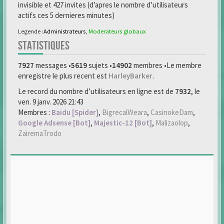
invisible et 427 invites (d’apres le nombre d’utilisateurs
actifs ces 5 dernieres minutes)
Legende :
Administrateurs
,
Moderateurs globaux
STATISTIQUES
7927
messages •
5619
sujets •
14902
membres •Le membre
enregistre le plus recent est
HarleyBarker
.
Le record du nombre d’utilisateurs en ligne est de
7932
, le
ven. 9 janv. 2026 21:43
Membres :
Baidu [Spider]
,
BigrecalWeara
,
CasinokeDam
,
Google Adsense [Bot]
,
Majestic-12 [Bot]
,
Malizaolop
,
ZairemaTrodo