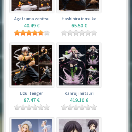
Agatsuma zenitsu
Hashibira inosuke
40.49 €
65.50 €
Uzui tengen
Kanroji mitsuri
87.47 €
419.10 €