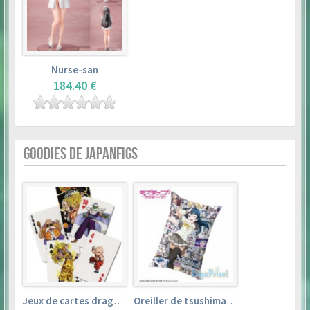
Nurse-san
184.40 €
GOODIES DE JAPANFIGS
Jeux de cartes dragon ball
Oreiller de tsushima yoshiko (35cm×53cm) – love live! sunshine!!