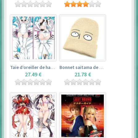
Taie d’oreiller de hatsune miku (150cm×50cm) – vocaloid
Bonnet saitama de one punch man
27.49 €
21.78 €