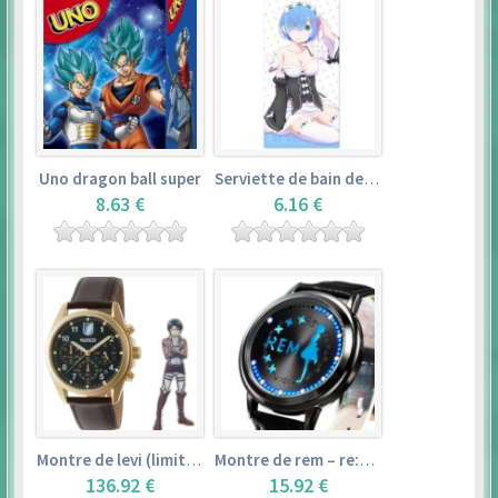
Uno dragon ball super
Serviette de bain de rem (120×60cm) – re:zero kara hajimeru isekai seikatsu
8.63 €
6.16 €
Montre de levi (limited edition) – shingeki no kyojin
Montre de rem – re:zero kara hajimeru isekai seikatsu
136.92 €
15.92 €