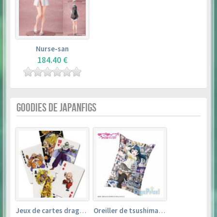
Nurse-san
184.40 €
GOODIES DE JAPANFIGS
Jeux de cartes dragon ball
Oreiller de tsushima yoshiko (35cm×53cm) – love live! sunshine!!