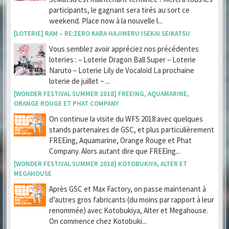
participants, le gagnant sera tirés au sort ce
weekend. Place now à la nouvelle l...
[LOTERIE] RAM – RE:ZERO KARA HAJIMERU ISEKAI SEIKATSU
Vous semblez avoir appréciez nos précédentes
loteries : – Loterie Dragon Ball Super – Loterie
Naruto – Loterie Lily de Vocaloid La prochaine
loterie de juillet ~ ...
[WONDER FESTIVAL SUMMER 2018] FREEING, AQUAMARINE,
ORANGE ROUGE ET PHAT COMPANY
On continue la visite du WFS 2018 avec quelques
stands partenaires de GSC, et plus particulièrement
FREEing, Aquamarine, Orange Rouge et Phat
Company. Alors autant dire que FREEing...
[WONDER FESTIVAL SUMMER 2018] KOTOBUKIYA, ALTER ET
MEGAHOUSE
Après GSC et Max Factory, on passe maintenant à
d’autres gros fabricants (du moins par rapport à leur
renommée) avec Kotobukiya, Alter et Megahouse.
On commence chez Kotobuki...