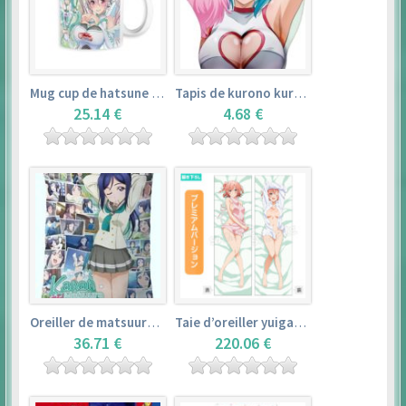
Mug cup de hatsune miku & super sonico – vocaloid
Tapis de kurono kurumu – rosario + vampire
25.14 €
4.68 €
Oreiller de matsuura kanan (35cm×53cm) – love live! sunshine!!
Taie d’oreiller yuigahama yui (50cm×150cm) – yahari ore no seishun love comedy wa machigatteiru. zoku
36.71 €
220.06 €