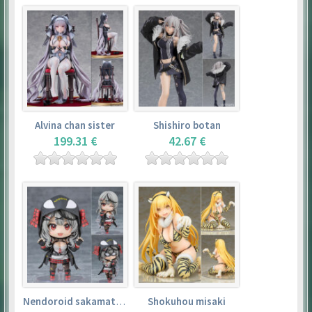
Alvina chan sister
Shishiro botan
199.31 €
42.67 €
Nendoroid sakamata chloe
Shokuhou misaki