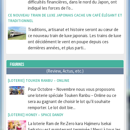
difficultés financières, dans le nord du Japon, ont
indiqué les forces de l’o...
CE NOUVEAU TRAIN DE LUXE JAPONAIS CACHE UN CAFÉ ÉLÉGANT ET
TRADITIONNEL
Traditions, artisanat et histoire seront au cœur de
ce nouveau train de luxe japonais. Les trains de luxe
ont décidément le vent en poupe depuis ces
dernières années, et plus parti...
FIGURINES
(Review, Actus, etc.)
[LOTERIE] TOUKEN RANBU – ONLINE
Pour Octobre ~ Novembre nous vous proposons
une loterie spéciale Touken Ranbu – Online ou ce
sera au gagnant de choisir le lot qu’il souhaite
remporter. Le lot doit bie...
[LOTERIE] HONEY – SPACE DANDY
La loterie Ram de Re:Zero kara Hajimeru Isekai
Seikatsu est maintenant terminée ! Merci à tous les