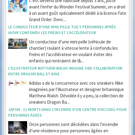
C’est devenu une habitude depuis 3 ans, juste
avant l’enfer du Wonder Festival Summer, on a droit
à un avant goût spécialement dédié à la licence Fate
Grand Order. Donc...
LE CONDUCTEUR D’UNE MINI PELLE TUE 5 PERSONNES APRÈS
AVOIR CONFONDU LES FREINS ET L’ACCÉLÉRATEUR
Un conducteur d’une mini pelle (véhicule de
chantier) roulant à vitesse lente à confondu les
freins et l’accélérateur en voulant éviter des
enfants qui rentraient de l&...
L’ILLUSTRATEUR MATTHEW WALSH IMAGINE UNE COLLABORATION
ENTRE DRAGON BALL ET NIKE
Adidas a de la concurrence avec ces sneakers Nike
imaginées par l’illustrateur et designer britannique
Matthew Walsh. Dévoilée il y a peu, la collection de
sneakers Dragon Ba...
JAPON : 11 MORTS DANS L’INCENDIE D’UN CENTRE D’ACCUEIL POUR
PERSONNES ÂGÉES
Onze personnes sont décédées dans l’incendie
d’une résidence pour personnes âgées en