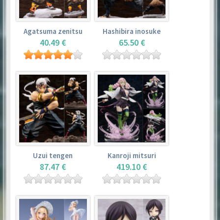
Agatsuma zenitsu
Hashibira inosuke
40.49 €
65.50 €
Uzui tengen
Kanroji mitsuri
87.47 €
419.10 €