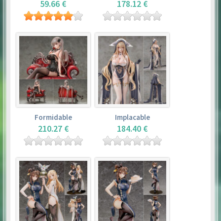
59.66 €
178.12 €
Formidable
Implacable
210.27 €
184.40 €