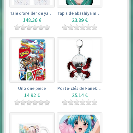
Taie d’oreiller de yamada elf – eromanga sensei
Tapis de akashiya moka – rosario + vampire
148.36 €
23.89 €
Uno one piece
Porte-clés de kaneki ken – tokyo ghoul
14.92 €
25.14 €