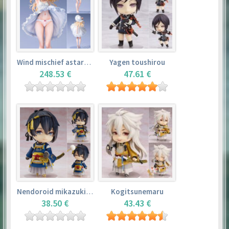
Wind mischief astarotte
Yagen toushirou
248.53 €
47.61 €
Nendoroid mikazuki munechika
Kogitsunemaru
38.50 €
43.43 €