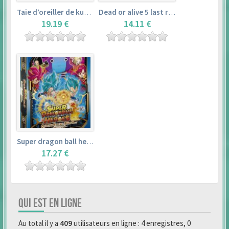
Taie d’oreiller de kurosawa dia (160x50cm) – love live! sunshine!!
Dead or alive 5 last round master guide
19.19 €
14.11 €
Super dragon ball heroes : official 4 pocket binder set
17.27 €
QUI EST EN LIGNE
Au total il y a
409
utilisateurs en ligne : 4 enregistres, 0