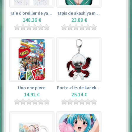
Taie d’oreiller de yamada elf – eromanga sensei
Tapis de akashiya moka – rosario + vampire
148.36 €
23.89 €
Uno one piece
Porte-clés de kaneki ken – tokyo ghoul
14.92 €
25.14 €