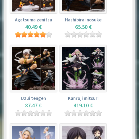
Agatsuma zenitsu
Hashibira inosuke
40.49 €
65.50 €
Uzui tengen
Kanroji mitsuri
87.47 €
419.10 €