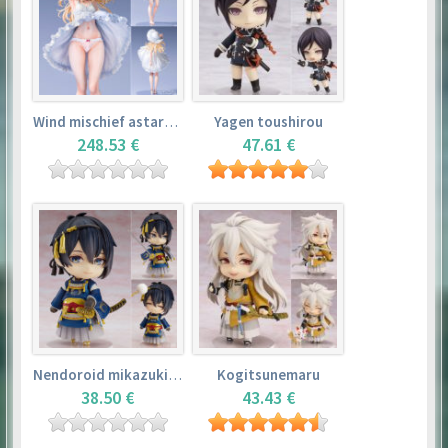
Wind mischief astarotte
Yagen toushirou
248.53 €
47.61 €
Nendoroid mikazuki munechika
Kogitsunemaru
38.50 €
43.43 €