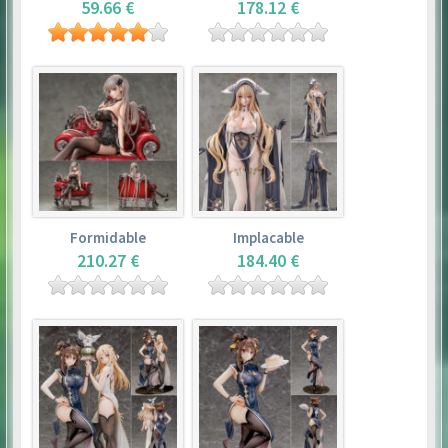
59.66 €
178.12 €
Formidable
Implacable
210.27 €
184.40 €