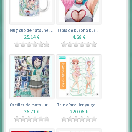
Mug cup de hatsune miku & super sonico – vocaloid
Tapis de kurono kurumu – rosario + vampire
25.14 €
4.68 €
Oreiller de matsuura kanan (35cm×53cm) – love live! sunshine!!
Taie d’oreiller yuigahama yui (50cm×150cm) – yahari ore no seishun love comedy wa machigatteiru. zoku
36.71 €
220.06 €