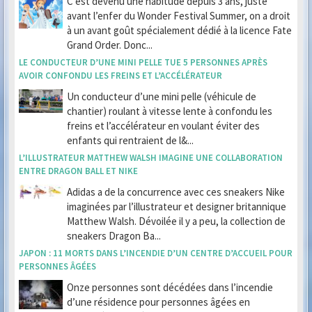
C’est devenu une habitude depuis 3 ans, juste
avant l’enfer du Wonder Festival Summer, on a droit
à un avant goût spécialement dédié à la licence Fate
Grand Order. Donc...
LE CONDUCTEUR D’UNE MINI PELLE TUE 5 PERSONNES APRÈS
AVOIR CONFONDU LES FREINS ET L’ACCÉLÉRATEUR
Un conducteur d’une mini pelle (véhicule de
chantier) roulant à vitesse lente à confondu les
freins et l’accélérateur en voulant éviter des
enfants qui rentraient de l&...
L’ILLUSTRATEUR MATTHEW WALSH IMAGINE UNE COLLABORATION
ENTRE DRAGON BALL ET NIKE
Adidas a de la concurrence avec ces sneakers Nike
imaginées par l’illustrateur et designer britannique
Matthew Walsh. Dévoilée il y a peu, la collection de
sneakers Dragon Ba...
JAPON : 11 MORTS DANS L’INCENDIE D’UN CENTRE D’ACCUEIL POUR
PERSONNES ÂGÉES
Onze personnes sont décédées dans l’incendie
d’une résidence pour personnes âgées en