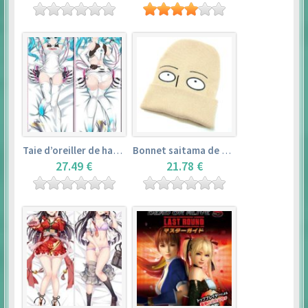
Taie d’oreiller de hatsune miku (150cm×50cm) – vocaloid
Bonnet saitama de one punch man
27.49 €
21.78 €