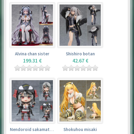
Alvina chan sister
Shishiro botan
199.31 €
42.67 €
Nendoroid sakamata chloe
Shokuhou misaki