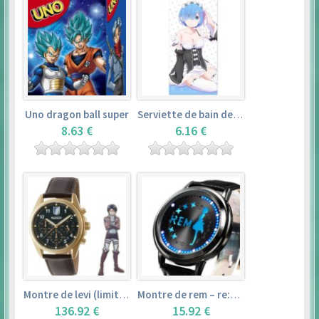
Uno dragon ball super
Serviette de bain de rem (120×60cm) – re:zero kara hajimeru isekai seikatsu
8.63 €
6.16 €
Montre de levi (limited edition) – shingeki no kyojin
Montre de rem – re:zero kara hajimeru isekai seikatsu
136.92 €
15.92 €