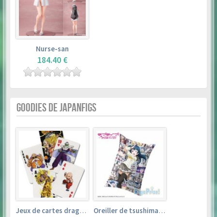
Nurse-san
184.40 €
GOODIES DE JAPANFIGS
Jeux de cartes dragon ball
Oreiller de tsushima yoshiko (35cm×53cm) – love live! sunshine!!