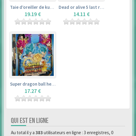
Taie d’oreiller de kurosawa dia (160x50cm) – love live! sunshine!!
Dead or alive 5 last round master guide
19.19 €
14.11 €
Super dragon ball heroes : official 4 pocket binder set
17.27 €
QUI EST EN LIGNE
Au total il y a
383
utilisateurs en ligne : 3 enregistres, 0