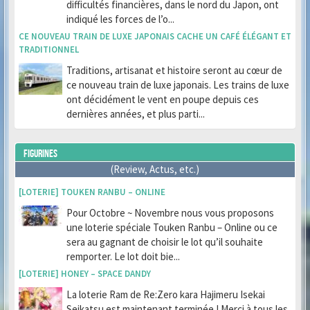
difficultés financières, dans le nord du Japon, ont
indiqué les forces de l’o...
CE NOUVEAU TRAIN DE LUXE JAPONAIS CACHE UN CAFÉ ÉLÉGANT ET
TRADITIONNEL
Traditions, artisanat et histoire seront au cœur de
ce nouveau train de luxe japonais. Les trains de luxe
ont décidément le vent en poupe depuis ces
dernières années, et plus parti...
FIGURINES
(Review, Actus, etc.)
[LOTERIE] TOUKEN RANBU – ONLINE
Pour Octobre ~ Novembre nous vous proposons
une loterie spéciale Touken Ranbu – Online ou ce
sera au gagnant de choisir le lot qu’il souhaite
remporter. Le lot doit bie...
[LOTERIE] HONEY – SPACE DANDY
La loterie Ram de Re:Zero kara Hajimeru Isekai
Seikatsu est maintenant terminée ! Merci à tous les