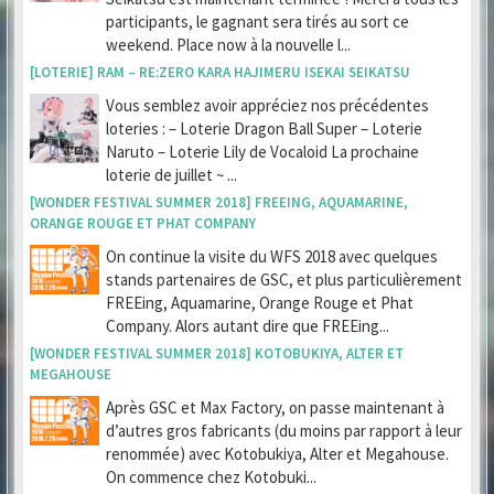
participants, le gagnant sera tirés au sort ce
weekend. Place now à la nouvelle l...
[LOTERIE] RAM – RE:ZERO KARA HAJIMERU ISEKAI SEIKATSU
Vous semblez avoir appréciez nos précédentes
loteries : – Loterie Dragon Ball Super – Loterie
Naruto – Loterie Lily de Vocaloid La prochaine
loterie de juillet ~ ...
[WONDER FESTIVAL SUMMER 2018] FREEING, AQUAMARINE,
ORANGE ROUGE ET PHAT COMPANY
On continue la visite du WFS 2018 avec quelques
stands partenaires de GSC, et plus particulièrement
FREEing, Aquamarine, Orange Rouge et Phat
Company. Alors autant dire que FREEing...
[WONDER FESTIVAL SUMMER 2018] KOTOBUKIYA, ALTER ET
MEGAHOUSE
Après GSC et Max Factory, on passe maintenant à
d’autres gros fabricants (du moins par rapport à leur
renommée) avec Kotobukiya, Alter et Megahouse.
On commence chez Kotobuki...