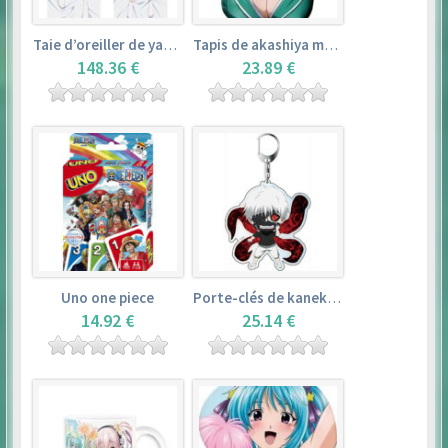
Taie d’oreiller de yamada elf – eromanga sensei
Tapis de akashiya moka – rosario + vampire
148.36 €
23.89 €
Uno one piece
Porte-clés de kaneki ken – tokyo ghoul
14.92 €
25.14 €