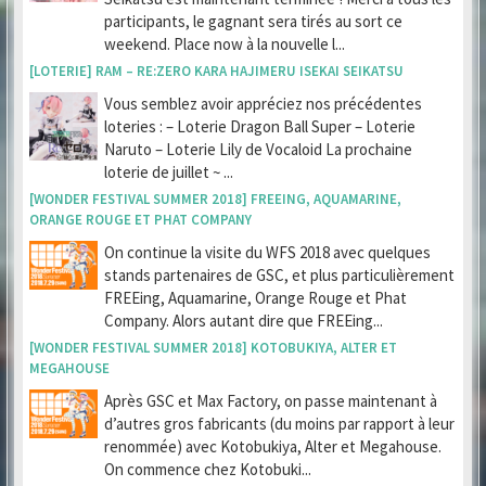
participants, le gagnant sera tirés au sort ce
weekend. Place now à la nouvelle l...
[LOTERIE] RAM – RE:ZERO KARA HAJIMERU ISEKAI SEIKATSU
Vous semblez avoir appréciez nos précédentes
loteries : – Loterie Dragon Ball Super – Loterie
Naruto – Loterie Lily de Vocaloid La prochaine
loterie de juillet ~ ...
[WONDER FESTIVAL SUMMER 2018] FREEING, AQUAMARINE,
ORANGE ROUGE ET PHAT COMPANY
On continue la visite du WFS 2018 avec quelques
stands partenaires de GSC, et plus particulièrement
FREEing, Aquamarine, Orange Rouge et Phat
Company. Alors autant dire que FREEing...
[WONDER FESTIVAL SUMMER 2018] KOTOBUKIYA, ALTER ET
MEGAHOUSE
Après GSC et Max Factory, on passe maintenant à
d’autres gros fabricants (du moins par rapport à leur
renommée) avec Kotobukiya, Alter et Megahouse.
On commence chez Kotobuki...