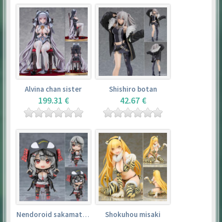
Alvina chan sister
Shishiro botan
199.31 €
42.67 €
Nendoroid sakamata chloe
Shokuhou misaki