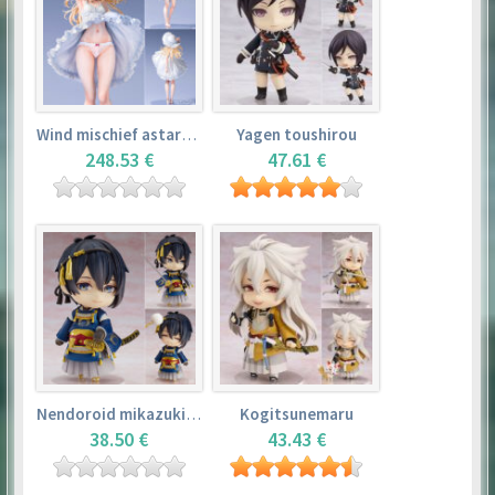
Wind mischief astarotte
Yagen toushirou
248.53 €
47.61 €
Nendoroid mikazuki munechika
Kogitsunemaru
38.50 €
43.43 €