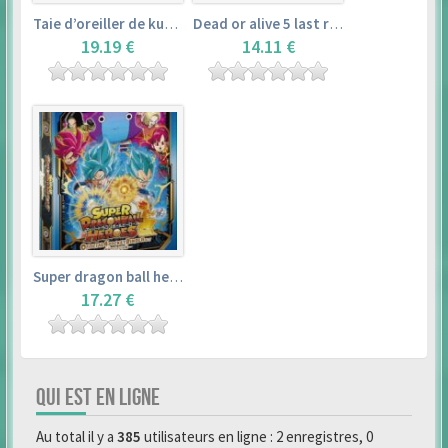
Taie d’oreiller de kurosawa dia (160x50cm) – love live! sunshine!!
Dead or alive 5 last round master guide
19.19 €
14.11 €
Super dragon ball heroes : official 4 pocket binder set
17.27 €
QUI EST EN LIGNE
Au total il y a
385
utilisateurs en ligne : 2 enregistres, 0