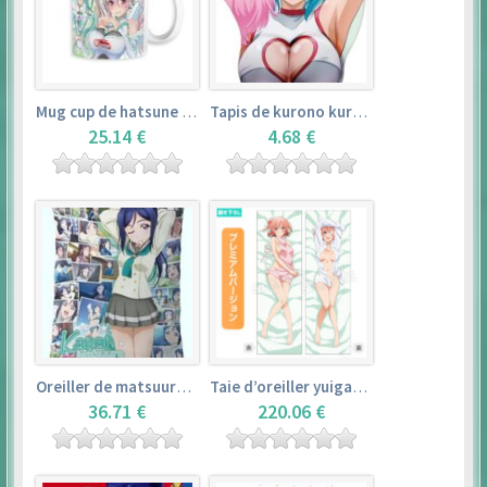
Mug cup de hatsune miku & super sonico – vocaloid
Tapis de kurono kurumu – rosario + vampire
25.14 €
4.68 €
Oreiller de matsuura kanan (35cm×53cm) – love live! sunshine!!
Taie d’oreiller yuigahama yui (50cm×150cm) – yahari ore no seishun love comedy wa machigatteiru. zoku
36.71 €
220.06 €