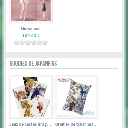
Nurse-san
184.40 €
GOODIES DE JAPANFIGS
Jeux de cartes dragon ball
Oreiller de tsushima yoshiko (35cm×53cm) – love live! sunshine!!