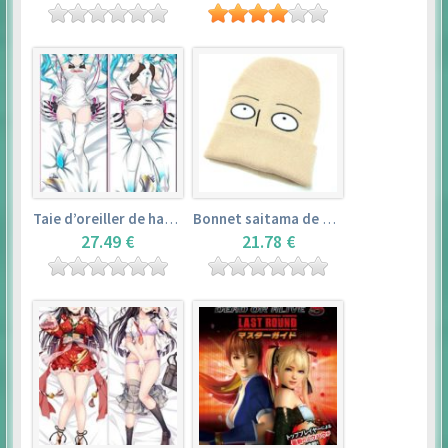
Taie d’oreiller de hatsune miku (150cm×50cm) – vocaloid
Bonnet saitama de one punch man
27.49 €
21.78 €