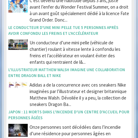
C’est devenu une habitude depuis 3 ans, juste
avant l’enfer du Wonder Festival Summer, on a droit
à un avant goût spécialement dédié à la licence Fate
Grand Order. Donc...
LE CONDUCTEUR D’UNE MINI PELLE TUE 5 PERSONNES APRÈS
AVOIR CONFONDU LES FREINS ET L’ACCÉLÉRATEUR
Un conducteur d’une mini pelle (véhicule de
chantier) roulant à vitesse lente à confondu les
freins et l’accélérateur en voulant éviter des
enfants qui rentraient de l&...
L’ILLUSTRATEUR MATTHEW WALSH IMAGINE UNE COLLABORATION
ENTRE DRAGON BALL ET NIKE
Adidas a de la concurrence avec ces sneakers Nike
imaginées par l’illustrateur et designer britannique
Matthew Walsh. Dévoilée il y a peu, la collection de
sneakers Dragon Ba...
JAPON : 11 MORTS DANS L’INCENDIE D’UN CENTRE D’ACCUEIL POUR
PERSONNES ÂGÉES
Onze personnes sont décédées dans l’incendie
d’une résidence pour personnes âgées en