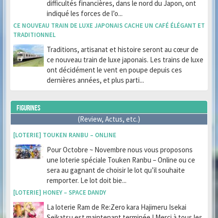
difficultés financières, dans le nord du Japon, ont
indiqué les forces de l’o...
CE NOUVEAU TRAIN DE LUXE JAPONAIS CACHE UN CAFÉ ÉLÉGANT ET
TRADITIONNEL
Traditions, artisanat et histoire seront au cœur de
ce nouveau train de luxe japonais. Les trains de luxe
ont décidément le vent en poupe depuis ces
dernières années, et plus parti...
FIGURINES
(Review, Actus, etc.)
[LOTERIE] TOUKEN RANBU – ONLINE
Pour Octobre ~ Novembre nous vous proposons
une loterie spéciale Touken Ranbu – Online ou ce
sera au gagnant de choisir le lot qu’il souhaite
remporter. Le lot doit bie...
[LOTERIE] HONEY – SPACE DANDY
La loterie Ram de Re:Zero kara Hajimeru Isekai
Seikatsu est maintenant terminée ! Merci à tous les