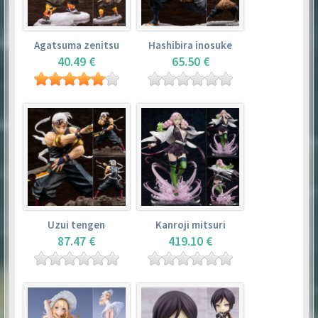
Agatsuma zenitsu
Hashibira inosuke
40.49 €
65.50 €
Uzui tengen
Kanroji mitsuri
87.47 €
419.10 €