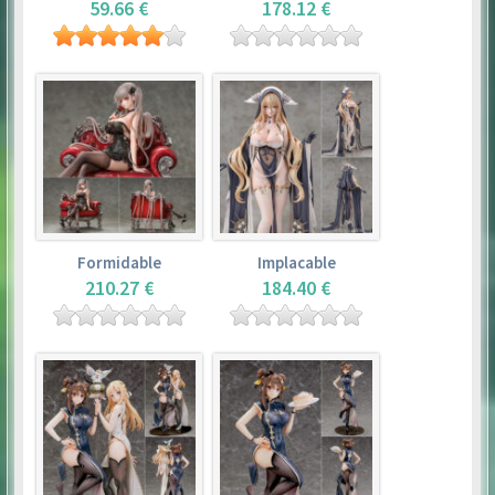
59.66 €
178.12 €
Formidable
Implacable
210.27 €
184.40 €