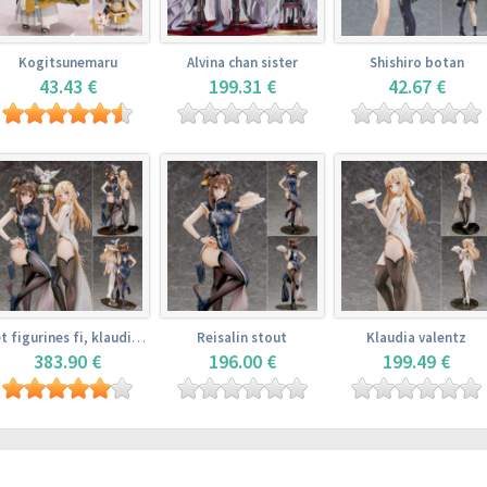
Kogitsunemaru
Alvina chan sister
Shishiro botan
43.43 €
199.31 €
42.67 €
Set figurines fi, klaudia valentz, reisalin stout
Reisalin stout
Klaudia valentz
383.90 €
196.00 €
199.49 €