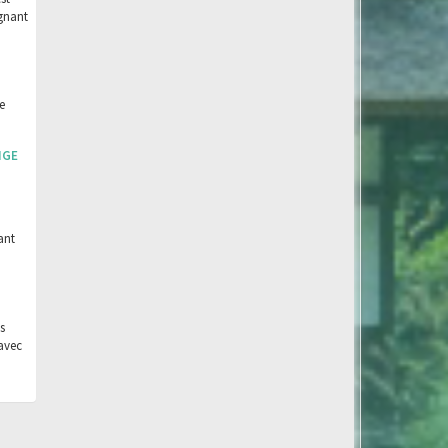
agnant
e
NGE
ant
s
avec