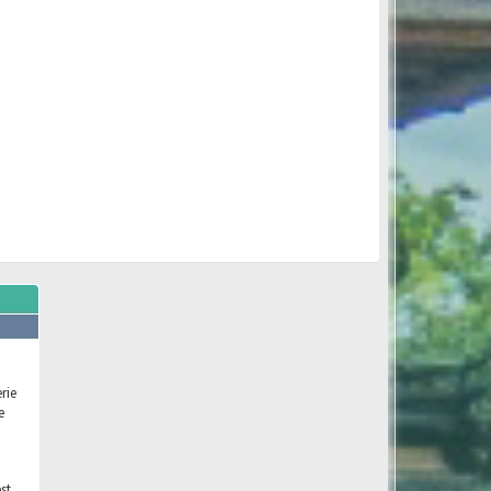
rie
e
st