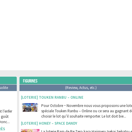
FIGURINES
solite
(Review, Actus, etc.)
[LOTERIE] TOUKEN RANBU – ONLINE
Pour Octobre ~ Novembre nous vous proposons une lote
spéciale Touken Ranbu – Online ou ce sera au gagnant d
 l’enfer
choisir le lot qu’il souhaite remporter. Le lot doit bie...
t goût
Donc...
[LOTERIE] HONEY – SPACE DANDY
RÈS
La loterie Ram de Re:Zero kara Hajimeru Isekai Seikatsu e