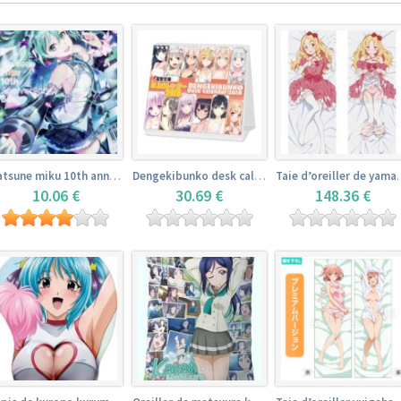
Hatsune miku 10th anniversary book
Dengekibunko desk calendar 2018
Taie d’oreiller 
10.06 €
30.69 €
148.36 €