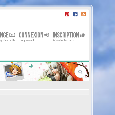
ENGE
CONNEXION
INSCRIPTION
gurine facile
Hang around
Rejoindre les fans