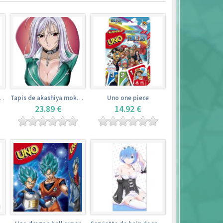
de yamada elf – eromanga sensei
Tapis de akashiya moka – rosario + vampire
Uno one piece
23.89 €
14.92 €