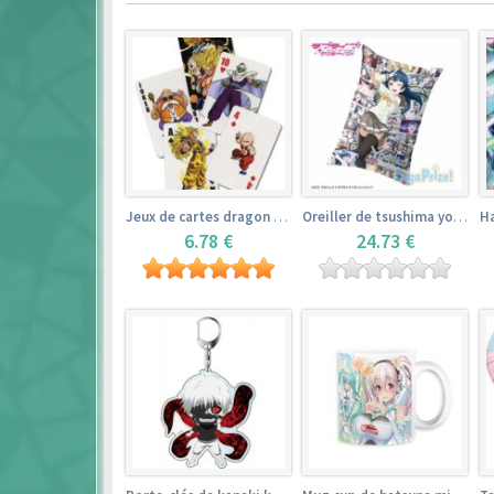
Jeux de cartes dragon ball
Oreiller de tsushima yoshiko (35cm×53cm) – love live! sunshine!!
6.78 €
24.73 €