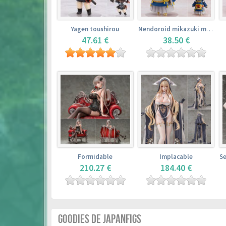
Yagen toushirou
Nendoroid mikazuki munechika
47.61 €
38.50 €
Formidable
Implacable
210.27 €
184.40 €
GOODIES DE JAPANFIGS