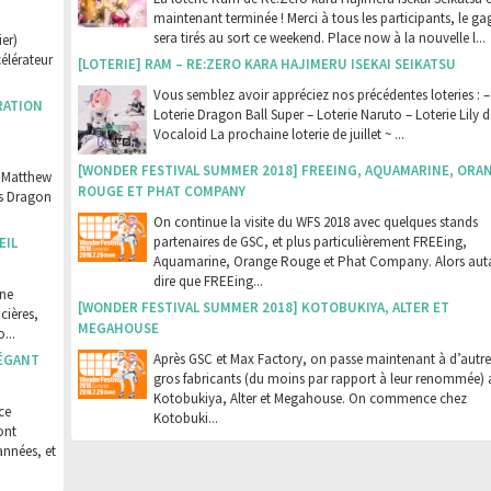
maintenant terminée ! Merci à tous les participants, le g
sera tirés au sort ce weekend. Place now à la nouvelle l...
er)
célérateur
[LOTERIE] RAM – RE:ZERO KARA HAJIMERU ISEKAI SEIKATSU
Vous semblez avoir appréciez nos précédentes loteries : –
RATION
Loterie Dragon Ball Super – Loterie Naruto – Loterie Lily d
Vocaloid La prochaine loterie de juillet ~ ...
[WONDER FESTIVAL SUMMER 2018] FREEING, AQUAMARINE, ORA
e Matthew
ROUGE ET PHAT COMPANY
rs Dragon
On continue la visite du WFS 2018 avec quelques stands
partenaires de GSC, et plus particulièrement FREEing,
EIL
Aquamarine, Orange Rouge et Phat Company. Alors aut
dire que FREEing...
une
[WONDER FESTIVAL SUMMER 2018] KOTOBUKIYA, ALTER ET
cières,
MEGAHOUSE
...
Après GSC et Max Factory, on passe maintenant à d’autre
LÉGANT
gros fabricants (du moins par rapport à leur renommée) 
Kotobukiya, Alter et Megahouse. On commence chez
ce
Kotobuki...
ont
années, et