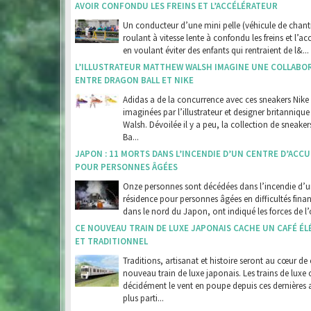
AVOIR CONFONDU LES FREINS ET L’ACCÉLÉRATEUR
Un conducteur d’une mini pelle (véhicule de chanti
roulant à vitesse lente à confondu les freins et l’ac
en voulant éviter des enfants qui rentraient de l&...
L’ILLUSTRATEUR MATTHEW WALSH IMAGINE UNE COLLABO
ENTRE DRAGON BALL ET NIKE
Adidas a de la concurrence avec ces sneakers Nike
imaginées par l’illustrateur et designer britanniqu
Walsh. Dévoilée il y a peu, la collection de sneake
Ba...
JAPON : 11 MORTS DANS L’INCENDIE D’UN CENTRE D’ACCU
POUR PERSONNES ÂGÉES
Onze personnes sont décédées dans l’incendie d’
résidence pour personnes âgées en difficultés finan
dans le nord du Japon, ont indiqué les forces de l’o
CE NOUVEAU TRAIN DE LUXE JAPONAIS CACHE UN CAFÉ É
ET TRADITIONNEL
Traditions, artisanat et histoire seront au cœur de 
nouveau train de luxe japonais. Les trains de luxe 
décidément le vent en poupe depuis ces dernières 
plus parti...