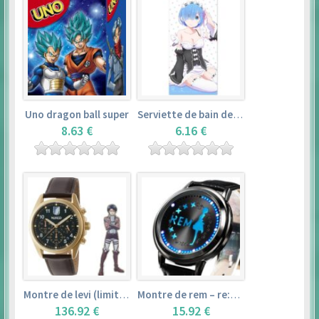
Uno dragon ball super
Serviette de bain de rem (120×60cm) – re:zero kara hajimeru isekai seikatsu
8.63 €
6.16 €
Montre de levi (limited edition) – shingeki no kyojin
Montre de rem – re:zero kara hajimeru isekai seikatsu
136.92 €
15.92 €