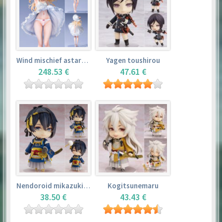
Wind mischief astarotte
Yagen toushirou
248.53 €
47.61 €
Nendoroid mikazuki munechika
Kogitsunemaru
38.50 €
43.43 €