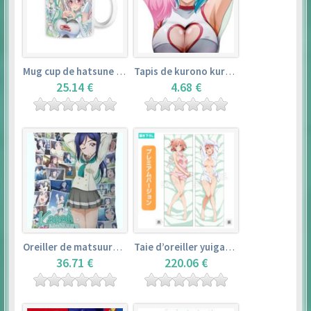
Mug cup de hatsune miku & super sonico – vocaloid
Tapis de kurono kurumu – rosario + vampire
25.14 €
4.68 €
Oreiller de matsuura kanan (35cm×53cm) – love live! sunshine!!
Taie d’oreiller yuigahama yui (50cm×150cm) – yahari ore no seishun love comedy wa machigatteiru. zoku
36.71 €
220.06 €