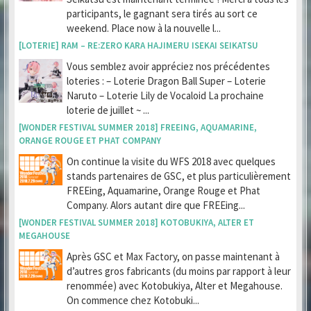
participants, le gagnant sera tirés au sort ce
weekend. Place now à la nouvelle l...
[LOTERIE] RAM – RE:ZERO KARA HAJIMERU ISEKAI SEIKATSU
Vous semblez avoir appréciez nos précédentes
loteries : – Loterie Dragon Ball Super – Loterie
Naruto – Loterie Lily de Vocaloid La prochaine
loterie de juillet ~ ...
[WONDER FESTIVAL SUMMER 2018] FREEING, AQUAMARINE,
ORANGE ROUGE ET PHAT COMPANY
On continue la visite du WFS 2018 avec quelques
stands partenaires de GSC, et plus particulièrement
FREEing, Aquamarine, Orange Rouge et Phat
Company. Alors autant dire que FREEing...
[WONDER FESTIVAL SUMMER 2018] KOTOBUKIYA, ALTER ET
MEGAHOUSE
Après GSC et Max Factory, on passe maintenant à
d’autres gros fabricants (du moins par rapport à leur
renommée) avec Kotobukiya, Alter et Megahouse.
On commence chez Kotobuki...