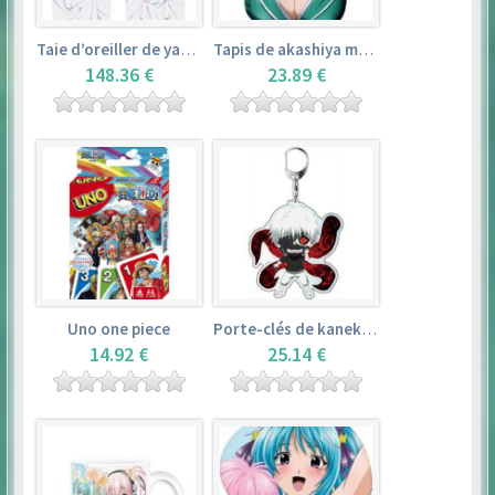
Taie d’oreiller de yamada elf – eromanga sensei
Tapis de akashiya moka – rosario + vampire
148.36 €
23.89 €
Uno one piece
Porte-clés de kaneki ken – tokyo ghoul
14.92 €
25.14 €