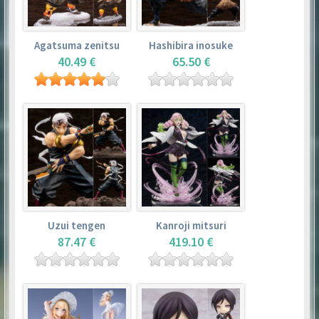
Agatsuma zenitsu
Hashibira inosuke
40.49 €
65.50 €
Uzui tengen
Kanroji mitsuri
87.47 €
419.10 €