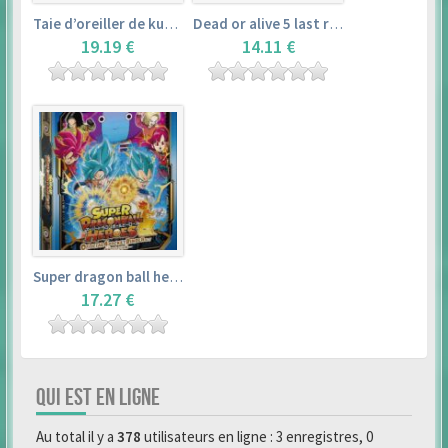
Taie d’oreiller de kurosawa dia (160x50cm) – love live! sunshine!!
Dead or alive 5 last round master guide
19.19 €
14.11 €
Super dragon ball heroes : official 4 pocket binder set
17.27 €
QUI EST EN LIGNE
Au total il y a
378
utilisateurs en ligne : 3 enregistres, 0