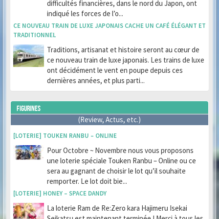
difficultés financières, dans le nord du Japon, ont
indiqué les forces de l’o...
CE NOUVEAU TRAIN DE LUXE JAPONAIS CACHE UN CAFÉ ÉLÉGANT ET
TRADITIONNEL
Traditions, artisanat et histoire seront au cœur de
ce nouveau train de luxe japonais. Les trains de luxe
ont décidément le vent en poupe depuis ces
dernières années, et plus parti...
FIGURINES
(Review, Actus, etc.)
[LOTERIE] TOUKEN RANBU – ONLINE
Pour Octobre ~ Novembre nous vous proposons
une loterie spéciale Touken Ranbu – Online ou ce
sera au gagnant de choisir le lot qu’il souhaite
remporter. Le lot doit bie...
[LOTERIE] HONEY – SPACE DANDY
La loterie Ram de Re:Zero kara Hajimeru Isekai
Seikatsu est maintenant terminée ! Merci à tous les