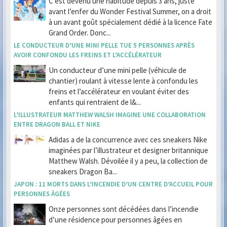
C’est devenu une habitude depuis 3 ans, juste
avant l’enfer du Wonder Festival Summer, on a droit
à un avant goût spécialement dédié à la licence Fate
Grand Order. Donc...
LE CONDUCTEUR D’UNE MINI PELLE TUE 5 PERSONNES APRÈS
AVOIR CONFONDU LES FREINS ET L’ACCÉLÉRATEUR
Un conducteur d’une mini pelle (véhicule de
chantier) roulant à vitesse lente à confondu les
freins et l’accélérateur en voulant éviter des
enfants qui rentraient de l&...
L’ILLUSTRATEUR MATTHEW WALSH IMAGINE UNE COLLABORATION
ENTRE DRAGON BALL ET NIKE
Adidas a de la concurrence avec ces sneakers Nike
imaginées par l’illustrateur et designer britannique
Matthew Walsh. Dévoilée il y a peu, la collection de
sneakers Dragon Ba...
JAPON : 11 MORTS DANS L’INCENDIE D’UN CENTRE D’ACCUEIL POUR
PERSONNES ÂGÉES
Onze personnes sont décédées dans l’incendie
d’une résidence pour personnes âgées en