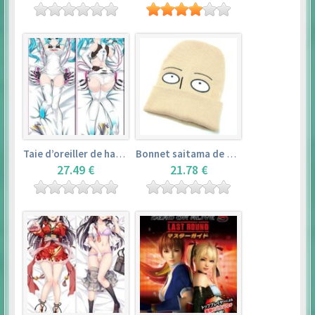
Taie d’oreiller de hatsune miku (150cm×50cm) – vocaloid
Bonnet saitama de one punch man
27.49 €
21.78 €