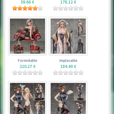
59.66 €
178.12 €
Formidable
Implacable
210.27 €
184.40 €