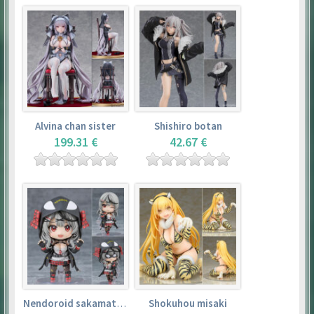
Alvina chan sister
Shishiro botan
199.31 €
42.67 €
Nendoroid sakamata chloe
Shokuhou misaki