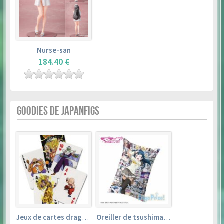
Nurse-san
184.40 €
GOODIES DE JAPANFIGS
Jeux de cartes dragon ball
Oreiller de tsushima yoshiko (35cm×53cm) – love live! sunshine!!