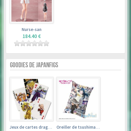
Nurse-san
184.40 €
GOODIES DE JAPANFIGS
Jeux de cartes dragon ball
Oreiller de tsushima yoshiko (35cm×53cm) – love live! sunshine!!