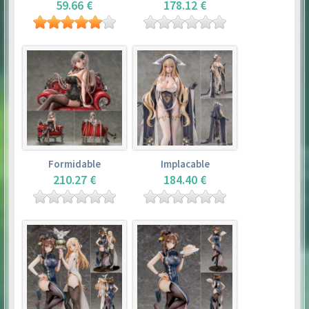
59.66 €
178.12 €
Formidable
Implacable
210.27 €
184.40 €