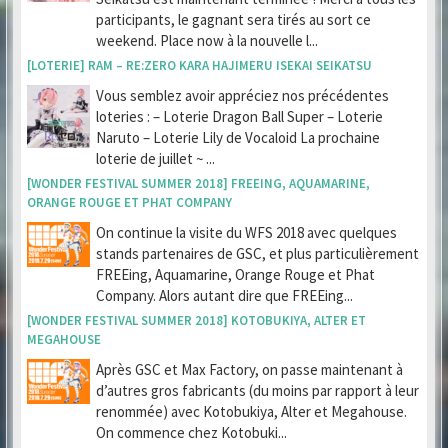
participants, le gagnant sera tirés au sort ce
weekend. Place now à la nouvelle l...
[LOTERIE] RAM – RE:ZERO KARA HAJIMERU ISEKAI SEIKATSU
Vous semblez avoir appréciez nos précédentes
loteries : – Loterie Dragon Ball Super – Loterie
Naruto – Loterie Lily de Vocaloid La prochaine
loterie de juillet ~ ...
[WONDER FESTIVAL SUMMER 2018] FREEING, AQUAMARINE,
ORANGE ROUGE ET PHAT COMPANY
On continue la visite du WFS 2018 avec quelques
stands partenaires de GSC, et plus particulièrement
FREEing, Aquamarine, Orange Rouge et Phat
Company. Alors autant dire que FREEing...
[WONDER FESTIVAL SUMMER 2018] KOTOBUKIYA, ALTER ET
MEGAHOUSE
Après GSC et Max Factory, on passe maintenant à
d’autres gros fabricants (du moins par rapport à leur
renommée) avec Kotobukiya, Alter et Megahouse.
On commence chez Kotobuki...