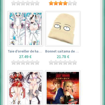
Taie d’oreiller de hatsune miku (150cm×50cm) – vocaloid
Bonnet saitama de one punch man
27.49 €
21.78 €