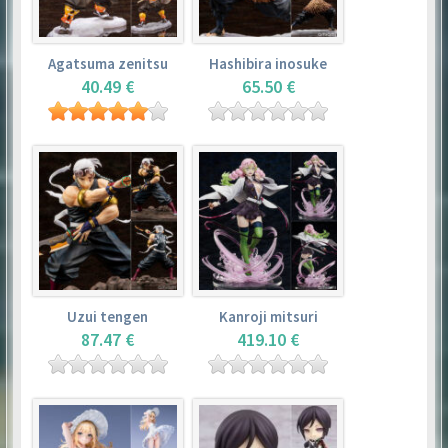
Agatsuma zenitsu
Hashibira inosuke
40.49 €
65.50 €
Uzui tengen
Kanroji mitsuri
87.47 €
419.10 €