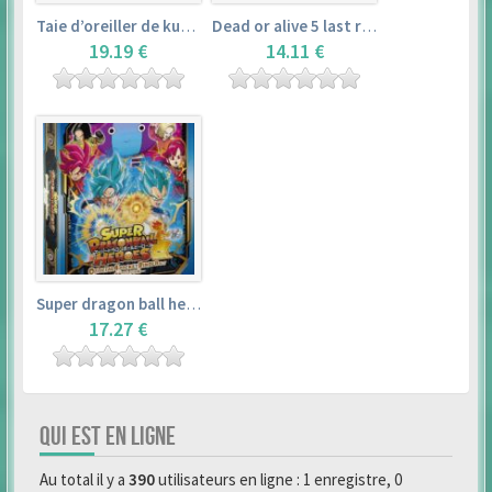
Taie d’oreiller de kurosawa dia (160x50cm) – love live! sunshine!!
Dead or alive 5 last round master guide
19.19 €
14.11 €
Super dragon ball heroes : official 4 pocket binder set
17.27 €
QUI EST EN LIGNE
Au total il y a
390
utilisateurs en ligne : 1 enregistre, 0