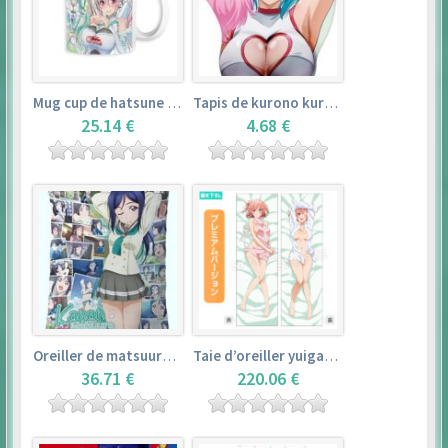
Mug cup de hatsune miku & super sonico – vocaloid
Tapis de kurono kurumu – rosario + vampire
25.14 €
4.68 €
Oreiller de matsuura kanan (35cm×53cm) – love live! sunshine!!
Taie d’oreiller yuigahama yui (50cm×150cm) – yahari ore no seishun love comedy wa machigatteiru. zoku
36.71 €
220.06 €