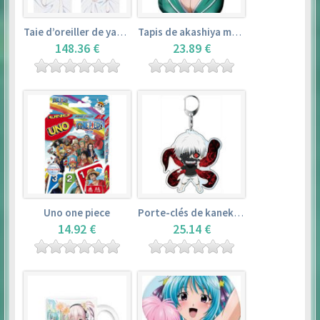
Taie d’oreiller de yamada elf – eromanga sensei
Tapis de akashiya moka – rosario + vampire
148.36 €
23.89 €
Uno one piece
Porte-clés de kaneki ken – tokyo ghoul
14.92 €
25.14 €