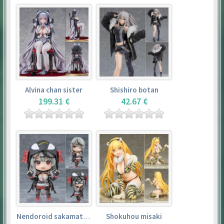
Alvina chan sister
Shishiro botan
199.31 €
42.67 €
Nendoroid sakamata chloe
Shokuhou misaki