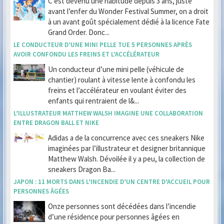
C’est devenu une habitude depuis 3 ans, juste
avant l’enfer du Wonder Festival Summer, on a droit
à un avant goût spécialement dédié à la licence Fate
Grand Order. Donc...
LE CONDUCTEUR D’UNE MINI PELLE TUE 5 PERSONNES APRÈS
AVOIR CONFONDU LES FREINS ET L’ACCÉLÉRATEUR
Un conducteur d’une mini pelle (véhicule de
chantier) roulant à vitesse lente à confondu les
freins et l’accélérateur en voulant éviter des
enfants qui rentraient de l&...
L’ILLUSTRATEUR MATTHEW WALSH IMAGINE UNE COLLABORATION
ENTRE DRAGON BALL ET NIKE
Adidas a de la concurrence avec ces sneakers Nike
imaginées par l’illustrateur et designer britannique
Matthew Walsh. Dévoilée il y a peu, la collection de
sneakers Dragon Ba...
JAPON : 11 MORTS DANS L’INCENDIE D’UN CENTRE D’ACCUEIL POUR
PERSONNES ÂGÉES
Onze personnes sont décédées dans l’incendie
d’une résidence pour personnes âgées en