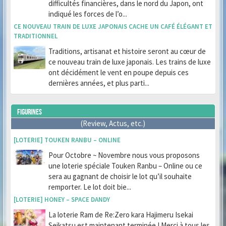
difficultés financières, dans le nord du Japon, ont
indiqué les forces de l’o...
CE NOUVEAU TRAIN DE LUXE JAPONAIS CACHE UN CAFÉ ÉLÉGANT ET
TRADITIONNEL
Traditions, artisanat et histoire seront au cœur de
ce nouveau train de luxe japonais. Les trains de luxe
ont décidément le vent en poupe depuis ces
dernières années, et plus parti...
FIGURINES
(Review, Actus, etc.)
[LOTERIE] TOUKEN RANBU – ONLINE
Pour Octobre ~ Novembre nous vous proposons
une loterie spéciale Touken Ranbu – Online ou ce
sera au gagnant de choisir le lot qu’il souhaite
remporter. Le lot doit bie...
[LOTERIE] HONEY – SPACE DANDY
La loterie Ram de Re:Zero kara Hajimeru Isekai
Seikatsu est maintenant terminée ! Merci à tous les