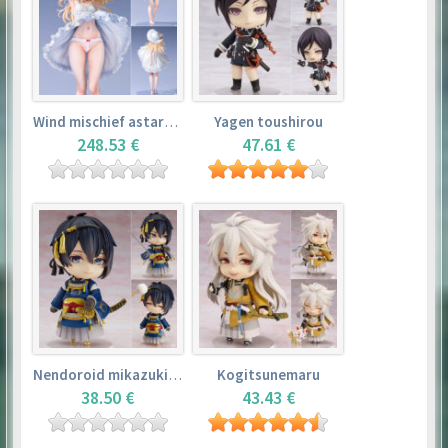
Wind mischief astarotte
Yagen toushirou
248.53 €
47.61 €
Nendoroid mikazuki munechika
Kogitsunemaru
38.50 €
43.43 €