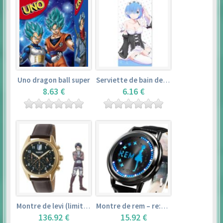
Uno dragon ball super
Serviette de bain de rem (120×60cm) – re:zero kara hajimeru isekai seikatsu
8.63 €
6.16 €
Montre de levi (limited edition) – shingeki no kyojin
Montre de rem – re:zero kara hajimeru isekai seikatsu
136.92 €
15.92 €