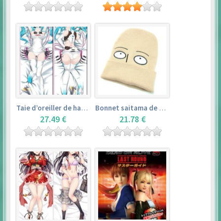
Taie d’oreiller de hatsune miku (150cm×50cm) – vocaloid
Bonnet saitama de one punch man
27.49 €
21.78 €