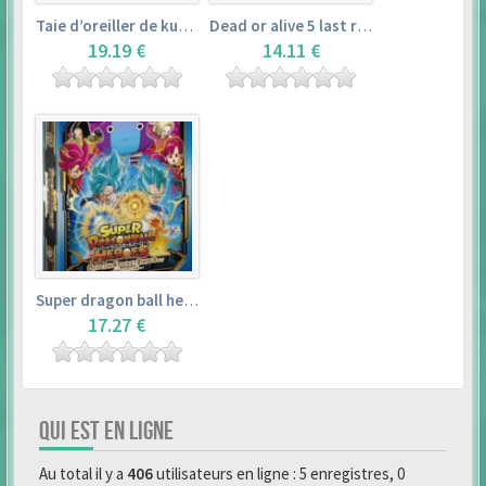
Taie d’oreiller de kurosawa dia (160x50cm) – love live! sunshine!!
Dead or alive 5 last round master guide
19.19 €
14.11 €
Super dragon ball heroes : official 4 pocket binder set
17.27 €
QUI EST EN LIGNE
Au total il y a
406
utilisateurs en ligne : 5 enregistres, 0