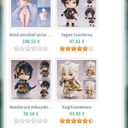
Wind mischief astarotte
Yagen toushirou
248.53 €
47.61 €
Nendoroid mikazuki munechika
Kogitsunemaru
38.50 €
43.43 €