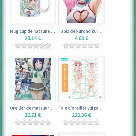
Mug cup de hatsune miku & super sonico – vocaloid
Tapis de kurono kurumu – rosario + vampire
25.14 €
4.68 €
Oreiller de matsuura kanan (35cm×53cm) – love live! sunshine!!
Taie d’oreiller yuigahama yui (50cm×150cm) – yahari ore no seishun love comedy wa machigatteiru. zoku
36.71 €
220.06 €