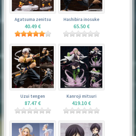
Agatsuma zenitsu
Hashibira inosuke
40.49 €
65.50 €
Uzui tengen
Kanroji mitsuri
87.47 €
419.10 €