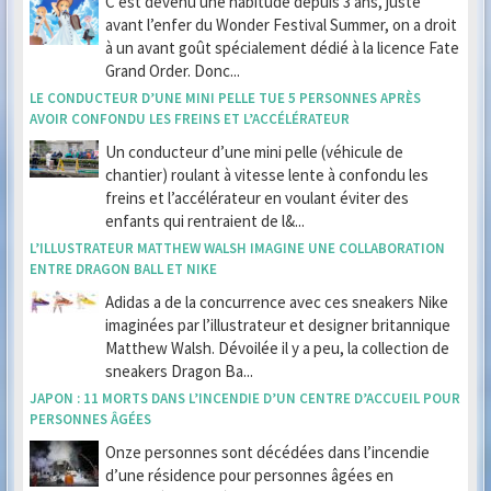
C’est devenu une habitude depuis 3 ans, juste
avant l’enfer du Wonder Festival Summer, on a droit
à un avant goût spécialement dédié à la licence Fate
Grand Order. Donc...
LE CONDUCTEUR D’UNE MINI PELLE TUE 5 PERSONNES APRÈS
AVOIR CONFONDU LES FREINS ET L’ACCÉLÉRATEUR
Un conducteur d’une mini pelle (véhicule de
chantier) roulant à vitesse lente à confondu les
freins et l’accélérateur en voulant éviter des
enfants qui rentraient de l&...
L’ILLUSTRATEUR MATTHEW WALSH IMAGINE UNE COLLABORATION
ENTRE DRAGON BALL ET NIKE
Adidas a de la concurrence avec ces sneakers Nike
imaginées par l’illustrateur et designer britannique
Matthew Walsh. Dévoilée il y a peu, la collection de
sneakers Dragon Ba...
JAPON : 11 MORTS DANS L’INCENDIE D’UN CENTRE D’ACCUEIL POUR
PERSONNES ÂGÉES
Onze personnes sont décédées dans l’incendie
d’une résidence pour personnes âgées en