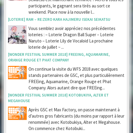
participants, le gagnant sera tirés au sort ce
weekend. Place now à la nouvelle l...
[LOTERIE] RAM – RE:ZERO KARA HAJIMERU ISEKAI SEIKATSU
Vous semblez avoir appréciez nos précédentes
loteries : – Loterie Dragon Ball Super – Loterie
Naruto – Loterie Lily de Vocaloid La prochaine
loterie de juillet ~ ...
[WONDER FESTIVAL SUMMER 2018] FREEING, AQUAMARINE,
ORANGE ROUGE ET PHAT COMPANY
On continue la visite du WFS 2018 avec quelques
stands partenaires de GSC, et plus particulièrement
FREEing, Aquamarine, Orange Rouge et Phat
Company. Alors autant dire que FREEing...
[WONDER FESTIVAL SUMMER 2018] KOTOBUKIYA, ALTER ET
MEGAHOUSE
Après GSC et Max Factory, on passe maintenant à
d’autres gros fabricants (du moins par rapport à leur
renommée) avec Kotobukiya, Alter et Megahouse.
On commence chez Kotobuki...