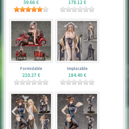
59.66 €
178.12 €
Formidable
Implacable
210.27 €
184.40 €