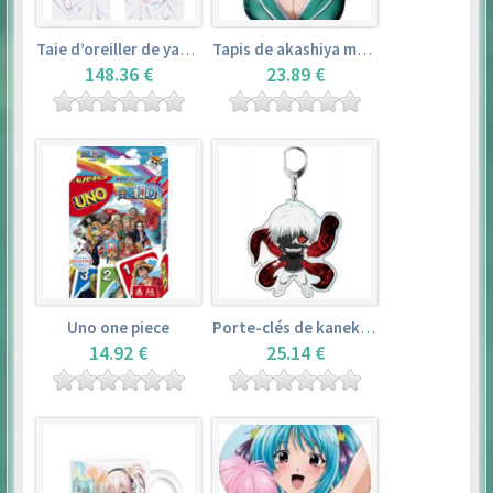
Taie d’oreiller de yamada elf – eromanga sensei
Tapis de akashiya moka – rosario + vampire
148.36 €
23.89 €
Uno one piece
Porte-clés de kaneki ken – tokyo ghoul
14.92 €
25.14 €