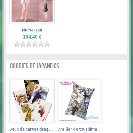
Nurse-san
184.40 €
GOODIES DE JAPANFIGS
Jeux de cartes dragon ball
Oreiller de tsushima yoshiko (35cm×53cm) – love live! sunshine!!