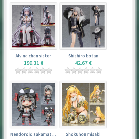
Alvina chan sister
Shishiro botan
199.31 €
42.67 €
Nendoroid sakamata chloe
Shokuhou misaki