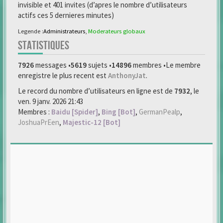
invisible et 401 invites (d’apres le nombre d’utilisateurs
actifs ces 5 dernieres minutes)
Legende :
Administrateurs
,
Moderateurs globaux
STATISTIQUES
7926
messages •
5619
sujets •
14896
membres •Le membre
enregistre le plus recent est
AnthonyJat
.
Le record du nombre d’utilisateurs en ligne est de
7932
, le
ven. 9 janv. 2026 21:43
Membres :
Baidu [Spider]
,
Bing [Bot]
,
GermanPealp
,
JoshuaPrEen
,
Majestic-12 [Bot]