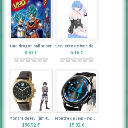
Uno dragon ball super
Serviette de bain de rem (120×60cm) – re:zero kara hajimeru isekai seikatsu
8.63 €
6.16 €
Montre de levi (limited edition) – shingeki no kyojin
Montre de rem – re:zero kara hajimeru isekai seikatsu
136.92 €
15.92 €