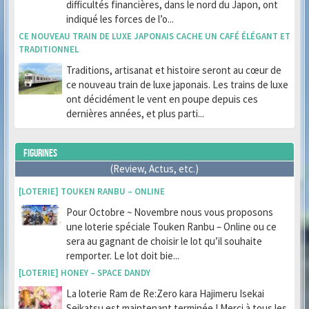
difficultés financières, dans le nord du Japon, ont
indiqué les forces de l’o...
CE NOUVEAU TRAIN DE LUXE JAPONAIS CACHE UN CAFÉ ÉLÉGANT ET
TRADITIONNEL
Traditions, artisanat et histoire seront au cœur de
ce nouveau train de luxe japonais. Les trains de luxe
ont décidément le vent en poupe depuis ces
dernières années, et plus parti...
FIGURINES
(Review, Actus, etc.)
[LOTERIE] TOUKEN RANBU – ONLINE
Pour Octobre ~ Novembre nous vous proposons
une loterie spéciale Touken Ranbu – Online ou ce
sera au gagnant de choisir le lot qu’il souhaite
remporter. Le lot doit bie...
[LOTERIE] HONEY – SPACE DANDY
La loterie Ram de Re:Zero kara Hajimeru Isekai
Seikatsu est maintenant terminée ! Merci à tous les