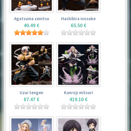
Agatsuma zenitsu
Hashibira inosuke
40.49 €
65.50 €
Uzui tengen
Kanroji mitsuri
87.47 €
419.10 €