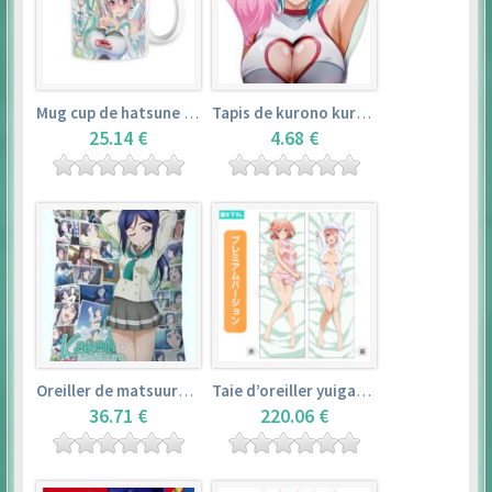
Mug cup de hatsune miku & super sonico – vocaloid
Tapis de kurono kurumu – rosario + vampire
25.14 €
4.68 €
Oreiller de matsuura kanan (35cm×53cm) – love live! sunshine!!
Taie d’oreiller yuigahama yui (50cm×150cm) – yahari ore no seishun love comedy wa machigatteiru. zoku
36.71 €
220.06 €