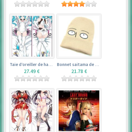
Taie d’oreiller de hatsune miku (150cm×50cm) – vocaloid
Bonnet saitama de one punch man
27.49 €
21.78 €