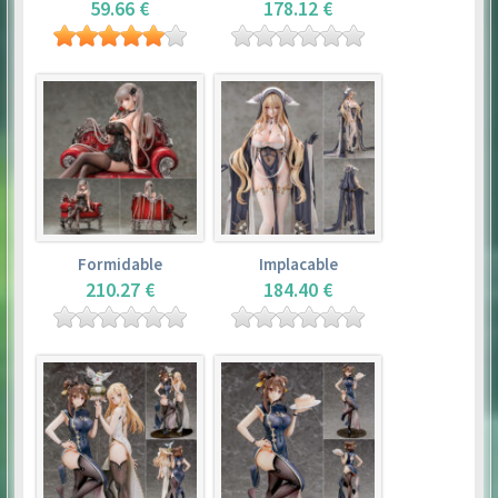
59.66 €
178.12 €
Formidable
Implacable
210.27 €
184.40 €