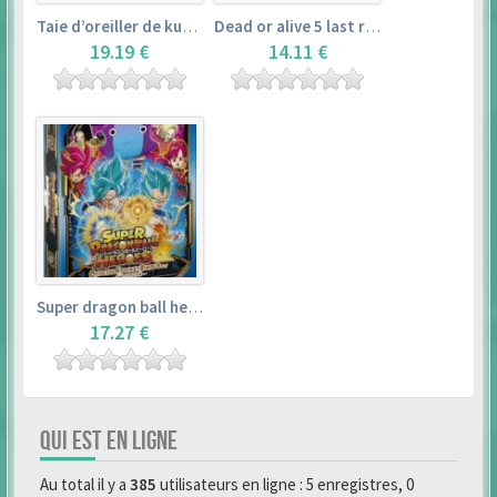
Taie d’oreiller de kurosawa dia (160x50cm) – love live! sunshine!!
Dead or alive 5 last round master guide
19.19 €
14.11 €
Super dragon ball heroes : official 4 pocket binder set
17.27 €
QUI EST EN LIGNE
Au total il y a
385
utilisateurs en ligne : 5 enregistres, 0