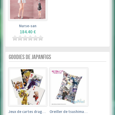
Nurse-san
184.40 €
GOODIES DE JAPANFIGS
Jeux de cartes dragon ball
Oreiller de tsushima yoshiko (35cm×53cm) – love live! sunshine!!