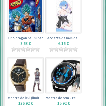
Uno dragon ball super
Serviette de bain de rem (120×60cm) – re:zero kara hajimeru isekai seikatsu
8.63 €
6.16 €
Montre de levi (limited edition) – shingeki no kyojin
Montre de rem – re:zero kara hajimeru isekai seikatsu
136.92 €
15.92 €