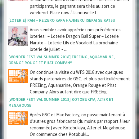
participants, le gagnant sera tirés au sort ce
weekend. Place now à la nouvelle l...
[LOTERIE] RAM – RE:ZERO KARA HAJIMERU ISEKAI SEIKATSU
Vous semblez avoir appréciez nos précédentes
loteries : – Loterie Dragon Ball Super – Loterie
Naruto – Loterie Lily de Vocaloid La prochaine
loterie de juillet ~ ...
[WONDER FESTIVAL SUMMER 2018] FREEING, AQUAMARINE,
ORANGE ROUGE ET PHAT COMPANY
On continue la visite du WFS 2018 avec quelques
stands partenaires de GSC, et plus particulièrement
FREEing, Aquamarine, Orange Rouge et Phat
Company. Alors autant dire que FREEing...
[WONDER FESTIVAL SUMMER 2018] KOTOBUKIYA, ALTER ET
MEGAHOUSE
Après GSC et Max Factory, on passe maintenant à
d’autres gros fabricants (du moins par rapport à leur
renommée) avec Kotobukiya, Alter et Megahouse.
On commence chez Kotobuki...