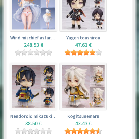
Wind mischief astarotte
Yagen toushirou
248.53 €
47.61 €
Nendoroid mikazuki munechika
Kogitsunemaru
38.50 €
43.43 €