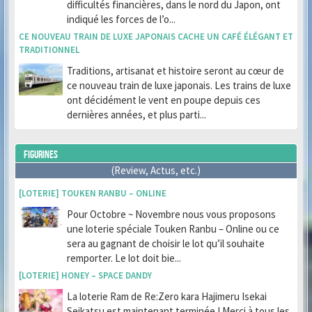
difficultés financières, dans le nord du Japon, ont
indiqué les forces de l’o...
CE NOUVEAU TRAIN DE LUXE JAPONAIS CACHE UN CAFÉ ÉLÉGANT ET
TRADITIONNEL
Traditions, artisanat et histoire seront au cœur de
ce nouveau train de luxe japonais. Les trains de luxe
ont décidément le vent en poupe depuis ces
dernières années, et plus parti...
FIGURINES
(Review, Actus, etc.)
[LOTERIE] TOUKEN RANBU – ONLINE
Pour Octobre ~ Novembre nous vous proposons
une loterie spéciale Touken Ranbu – Online ou ce
sera au gagnant de choisir le lot qu’il souhaite
remporter. Le lot doit bie...
[LOTERIE] HONEY – SPACE DANDY
La loterie Ram de Re:Zero kara Hajimeru Isekai
Seikatsu est maintenant terminée ! Merci à tous les