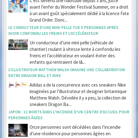
C’est devenu une habitude depuis 3 ans, juste
avant l’enfer du Wonder Festival Summer, on a droit
à un avant goût spécialement dédié à la licence Fate
Grand Order. Donc...
LE CONDUCTEUR D’UNE MINI PELLE TUE 5 PERSONNES APRÈS
AVOIR CONFONDU LES FREINS ET L’ACCÉLÉRATEUR
Un conducteur d’une mini pelle (véhicule de
chantier) roulant à vitesse lente à confondu les
freins et l’accélérateur en voulant éviter des
enfants qui rentraient de l&...
L’ILLUSTRATEUR MATTHEW WALSH IMAGINE UNE COLLABORATION
ENTRE DRAGON BALL ET NIKE
Adidas a de la concurrence avec ces sneakers Nike
imaginées par l’illustrateur et designer britannique
Matthew Walsh. Dévoilée il y a peu, la collection de
sneakers Dragon Ba...
JAPON : 11 MORTS DANS L’INCENDIE D’UN CENTRE D’ACCUEIL POUR
PERSONNES ÂGÉES
Onze personnes sont décédées dans l’incendie
d’une résidence pour personnes âgées en