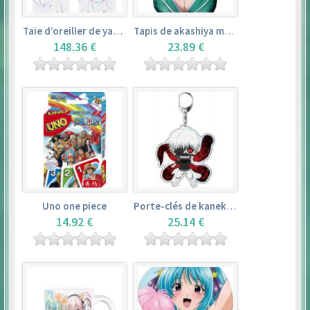
Taie d’oreiller de yamada elf – eromanga sensei
Tapis de akashiya moka – rosario + vampire
148.36 €
23.89 €
Uno one piece
Porte-clés de kaneki ken – tokyo ghoul
14.92 €
25.14 €