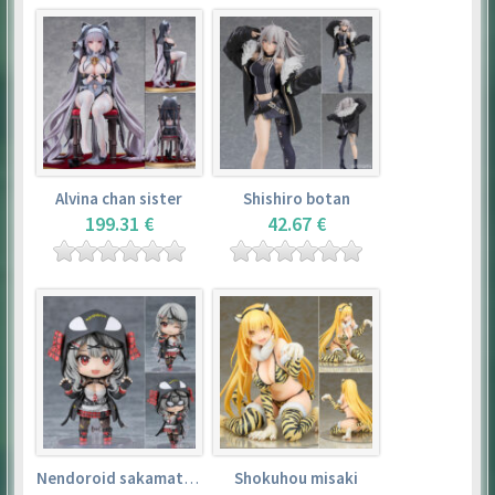
Alvina chan sister
Shishiro botan
199.31 €
42.67 €
Nendoroid sakamata chloe
Shokuhou misaki