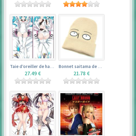
Taie d’oreiller de hatsune miku (150cm×50cm) – vocaloid
Bonnet saitama de one punch man
27.49 €
21.78 €