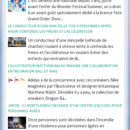
C’est devenu une habitude depuis 3 ans, juste
avant l’enfer du Wonder Festival Summer, on a droit
à un avant goût spécialement dédié à la licence Fate
Grand Order. Donc...
LE CONDUCTEUR D’UNE MINI PELLE TUE 5 PERSONNES APRÈS
AVOIR CONFONDU LES FREINS ET L’ACCÉLÉRATEUR
Un conducteur d’une mini pelle (véhicule de
chantier) roulant à vitesse lente à confondu les
freins et l’accélérateur en voulant éviter des
enfants qui rentraient de l&...
L’ILLUSTRATEUR MATTHEW WALSH IMAGINE UNE COLLABORATION
ENTRE DRAGON BALL ET NIKE
Adidas a de la concurrence avec ces sneakers Nike
imaginées par l’illustrateur et designer britannique
Matthew Walsh. Dévoilée il y a peu, la collection de
sneakers Dragon Ba...
JAPON : 11 MORTS DANS L’INCENDIE D’UN CENTRE D’ACCUEIL POUR
PERSONNES ÂGÉES
Onze personnes sont décédées dans l’incendie
d’une résidence pour personnes âgées en