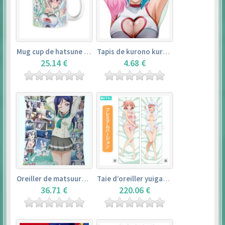
Mug cup de hatsune miku & super sonico – vocaloid
Tapis de kurono kurumu – rosario + vampire
25.14 €
4.68 €
Oreiller de matsuura kanan (35cm×53cm) – love live! sunshine!!
Taie d’oreiller yuigahama yui (50cm×150cm) – yahari ore no seishun love comedy wa machigatteiru. zoku
36.71 €
220.06 €