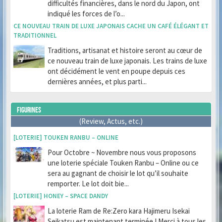
difficultés financières, dans le nord du Japon, ont
indiqué les forces de l’o...
CE NOUVEAU TRAIN DE LUXE JAPONAIS CACHE UN CAFÉ ÉLÉGANT ET
TRADITIONNEL
Traditions, artisanat et histoire seront au cœur de
ce nouveau train de luxe japonais. Les trains de luxe
ont décidément le vent en poupe depuis ces
dernières années, et plus parti...
FIGURINES
(Review, Actus, etc.)
[LOTERIE] TOUKEN RANBU – ONLINE
Pour Octobre ~ Novembre nous vous proposons
une loterie spéciale Touken Ranbu – Online ou ce
sera au gagnant de choisir le lot qu’il souhaite
remporter. Le lot doit bie...
[LOTERIE] HONEY – SPACE DANDY
La loterie Ram de Re:Zero kara Hajimeru Isekai
Seikatsu est maintenant terminée ! Merci à tous les