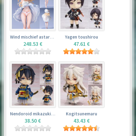
Wind mischief astarotte
Yagen toushirou
248.53 €
47.61 €
Nendoroid mikazuki munechika
Kogitsunemaru
38.50 €
43.43 €