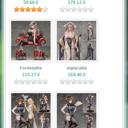
59.66 €
178.12 €
Formidable
Implacable
210.27 €
184.40 €