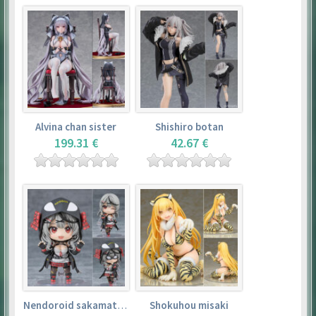
Alvina chan sister
Shishiro botan
199.31 €
42.67 €
Nendoroid sakamata chloe
Shokuhou misaki