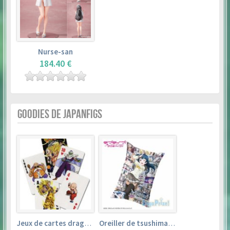
Nurse-san
184.40 €
GOODIES DE JAPANFIGS
Jeux de cartes dragon ball
Oreiller de tsushima yoshiko (35cm×53cm) – love live! sunshine!!