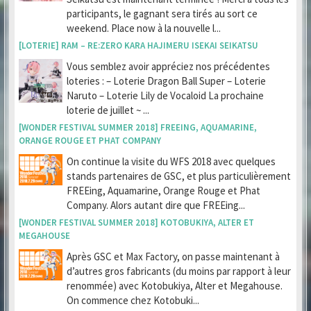
participants, le gagnant sera tirés au sort ce
weekend. Place now à la nouvelle l...
[LOTERIE] RAM – RE:ZERO KARA HAJIMERU ISEKAI SEIKATSU
Vous semblez avoir appréciez nos précédentes
loteries : – Loterie Dragon Ball Super – Loterie
Naruto – Loterie Lily de Vocaloid La prochaine
loterie de juillet ~ ...
[WONDER FESTIVAL SUMMER 2018] FREEING, AQUAMARINE,
ORANGE ROUGE ET PHAT COMPANY
On continue la visite du WFS 2018 avec quelques
stands partenaires de GSC, et plus particulièrement
FREEing, Aquamarine, Orange Rouge et Phat
Company. Alors autant dire que FREEing...
[WONDER FESTIVAL SUMMER 2018] KOTOBUKIYA, ALTER ET
MEGAHOUSE
Après GSC et Max Factory, on passe maintenant à
d’autres gros fabricants (du moins par rapport à leur
renommée) avec Kotobukiya, Alter et Megahouse.
On commence chez Kotobuki...