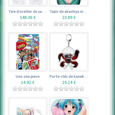
Taie d’oreiller de yamada elf – eromanga sensei
Tapis de akashiya moka – rosario + vampire
148.36 €
23.89 €
Uno one piece
Porte-clés de kaneki ken – tokyo ghoul
14.92 €
25.14 €