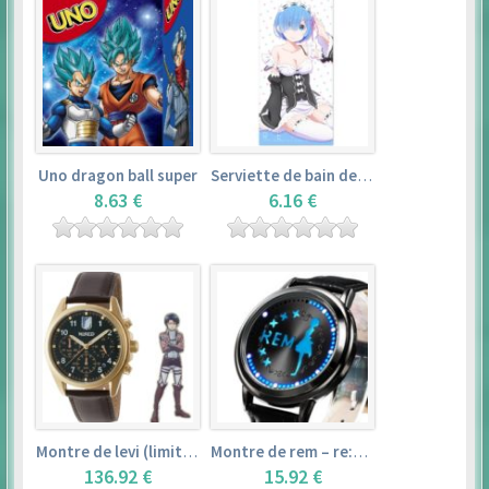
Uno dragon ball super
Serviette de bain de rem (120×60cm) – re:zero kara hajimeru isekai seikatsu
8.63 €
6.16 €
Montre de levi (limited edition) – shingeki no kyojin
Montre de rem – re:zero kara hajimeru isekai seikatsu
136.92 €
15.92 €