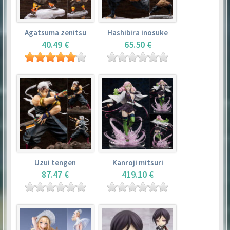
Agatsuma zenitsu
Hashibira inosuke
40.49 €
65.50 €
Uzui tengen
Kanroji mitsuri
87.47 €
419.10 €