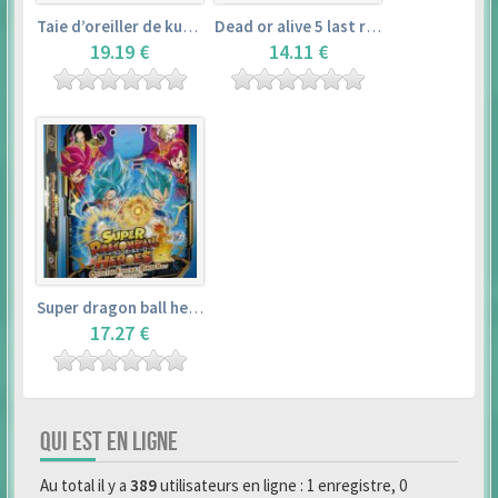
Taie d’oreiller de kurosawa dia (160x50cm) – love live! sunshine!!
Dead or alive 5 last round master guide
19.19 €
14.11 €
Super dragon ball heroes : official 4 pocket binder set
17.27 €
QUI EST EN LIGNE
Au total il y a
389
utilisateurs en ligne : 1 enregistre, 0