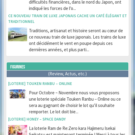
difficultés financières, dans le nord du Japon, ont
indiqué les forces de l’o...
CE NOUVEAU TRAIN DE LUXE JAPONAIS CACHE UN CAFÉ ÉLÉGANT ET
TRADITIONNEL
Traditions, artisanat et histoire seront au cœur de
ce nouveau train de luxe japonais. Les trains de luxe
ont décidément le vent en poupe depuis ces
dernières années, et plus parti...
FIGURINES
(Review, Actus, etc.)
[LOTERIE] TOUKEN RANBU – ONLINE
Pour Octobre ~ Novembre nous vous proposons
une loterie spéciale Touken Ranbu – Online ou ce
sera au gagnant de choisir le lot qu’il souhaite
remporter. Le lot doit bie...
[LOTERIE] HONEY – SPACE DANDY
La loterie Ram de Re:Zero kara Hajimeru Isekai
Seikatsu est maintenant terminée ! Merci à tous les