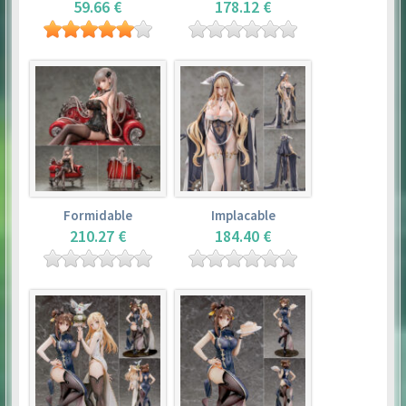
59.66 €
178.12 €
Formidable
Implacable
210.27 €
184.40 €