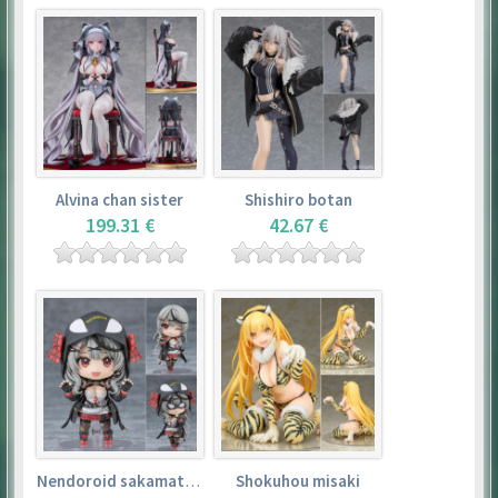
Alvina chan sister
Shishiro botan
199.31 €
42.67 €
Nendoroid sakamata chloe
Shokuhou misaki