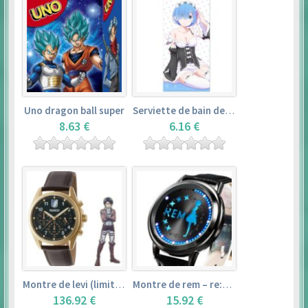
Uno dragon ball super
Serviette de bain de rem (120×60cm) – re:zero kara hajimeru isekai seikatsu
8.63 €
6.16 €
Montre de levi (limited edition) – shingeki no kyojin
Montre de rem – re:zero kara hajimeru isekai seikatsu
136.92 €
15.92 €