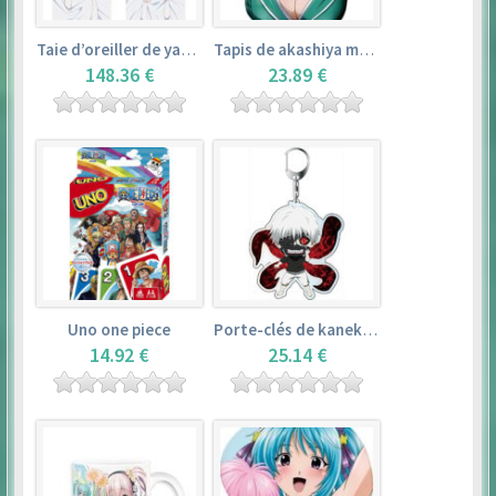
Taie d’oreiller de yamada elf – eromanga sensei
Tapis de akashiya moka – rosario + vampire
148.36 €
23.89 €
Uno one piece
Porte-clés de kaneki ken – tokyo ghoul
14.92 €
25.14 €