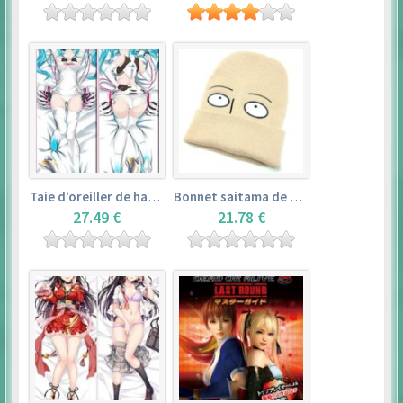
Taie d’oreiller de hatsune miku (150cm×50cm) – vocaloid
Bonnet saitama de one punch man
27.49 €
21.78 €