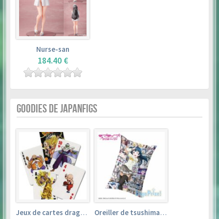
Nurse-san
184.40 €
GOODIES DE JAPANFIGS
Jeux de cartes dragon ball
Oreiller de tsushima yoshiko (35cm×53cm) – love live! sunshine!!