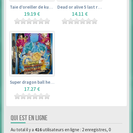
Taie d’oreiller de kurosawa dia (160x50cm) – love live! sunshine!!
Dead or alive 5 last round master guide
19.19 €
14.11 €
Super dragon ball heroes : official 4 pocket binder set
17.27 €
QUI EST EN LIGNE
Au total il y a
416
utilisateurs en ligne : 2 enregistres, 0