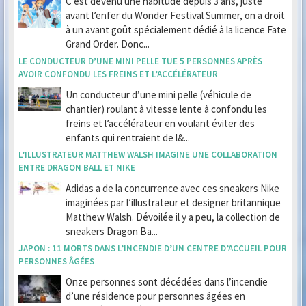
C’est devenu une habitude depuis 3 ans, juste
avant l’enfer du Wonder Festival Summer, on a droit
à un avant goût spécialement dédié à la licence Fate
Grand Order. Donc...
LE CONDUCTEUR D’UNE MINI PELLE TUE 5 PERSONNES APRÈS
AVOIR CONFONDU LES FREINS ET L’ACCÉLÉRATEUR
Un conducteur d’une mini pelle (véhicule de
chantier) roulant à vitesse lente à confondu les
freins et l’accélérateur en voulant éviter des
enfants qui rentraient de l&...
L’ILLUSTRATEUR MATTHEW WALSH IMAGINE UNE COLLABORATION
ENTRE DRAGON BALL ET NIKE
Adidas a de la concurrence avec ces sneakers Nike
imaginées par l’illustrateur et designer britannique
Matthew Walsh. Dévoilée il y a peu, la collection de
sneakers Dragon Ba...
JAPON : 11 MORTS DANS L’INCENDIE D’UN CENTRE D’ACCUEIL POUR
PERSONNES ÂGÉES
Onze personnes sont décédées dans l’incendie
d’une résidence pour personnes âgées en