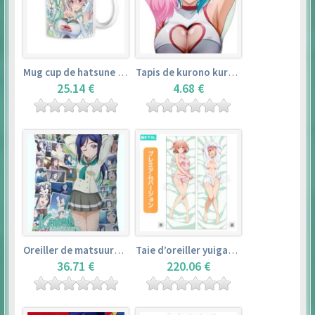
Mug cup de hatsune miku & super sonico – vocaloid
Tapis de kurono kurumu – rosario + vampire
25.14 €
4.68 €
Oreiller de matsuura kanan (35cm×53cm) – love live! sunshine!!
Taie d’oreiller yuigahama yui (50cm×150cm) – yahari ore no seishun love comedy wa machigatteiru. zoku
36.71 €
220.06 €