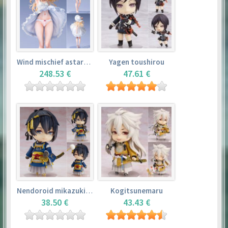
Wind mischief astarotte
Yagen toushirou
248.53 €
47.61 €
Nendoroid mikazuki munechika
Kogitsunemaru
38.50 €
43.43 €