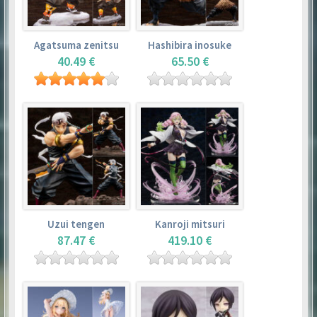
Agatsuma zenitsu
Hashibira inosuke
40.49 €
65.50 €
Uzui tengen
Kanroji mitsuri
87.47 €
419.10 €