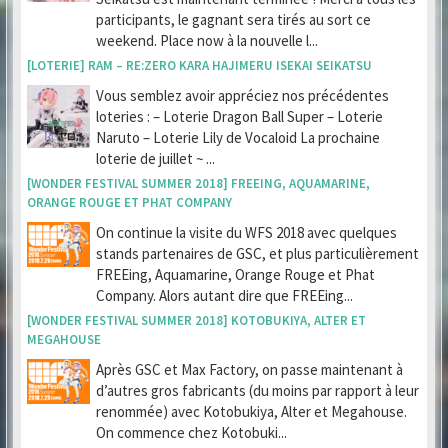
participants, le gagnant sera tirés au sort ce
weekend. Place now à la nouvelle l...
[LOTERIE] RAM – RE:ZERO KARA HAJIMERU ISEKAI SEIKATSU
Vous semblez avoir appréciez nos précédentes
loteries : – Loterie Dragon Ball Super – Loterie
Naruto – Loterie Lily de Vocaloid La prochaine
loterie de juillet ~ ...
[WONDER FESTIVAL SUMMER 2018] FREEING, AQUAMARINE,
ORANGE ROUGE ET PHAT COMPANY
On continue la visite du WFS 2018 avec quelques
stands partenaires de GSC, et plus particulièrement
FREEing, Aquamarine, Orange Rouge et Phat
Company. Alors autant dire que FREEing...
[WONDER FESTIVAL SUMMER 2018] KOTOBUKIYA, ALTER ET
MEGAHOUSE
Après GSC et Max Factory, on passe maintenant à
d’autres gros fabricants (du moins par rapport à leur
renommée) avec Kotobukiya, Alter et Megahouse.
On commence chez Kotobuki...