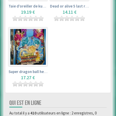
Taie d’oreiller de kurosawa dia (160x50cm) – love live! sunshine!!
Dead or alive 5 last round master guide
19.19 €
14.11 €
Super dragon ball heroes : official 4 pocket binder set
17.27 €
QUI EST EN LIGNE
Au total il y a
410
utilisateurs en ligne : 2 enregistres, 0