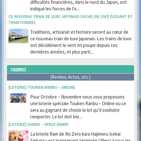
difficultés financières, dans le nord du Japon, ont
indiqué les forces de l’o...
CE NOUVEAU TRAIN DE LUXE JAPONAIS CACHE UN CAFÉ ÉLÉGANT ET
TRADITIONNEL
Traditions, artisanat et histoire seront au cœur de
ce nouveau train de luxe japonais. Les trains de luxe
ont décidément le vent en poupe depuis ces
dernières années, et plus parti...
FIGURINES
(Review, Actus, etc.)
[LOTERIE] TOUKEN RANBU – ONLINE
Pour Octobre ~ Novembre nous vous proposons
une loterie spéciale Touken Ranbu – Online ou ce
sera au gagnant de choisir le lot qu’il souhaite
remporter. Le lot doit bie...
[LOTERIE] HONEY – SPACE DANDY
La loterie Ram de Re:Zero kara Hajimeru Isekai
Seikatsu est maintenant terminée ! Merci à tous les