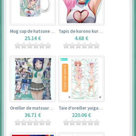
Mug cup de hatsune miku & super sonico – vocaloid
Tapis de kurono kurumu – rosario + vampire
25.14 €
4.68 €
Oreiller de matsuura kanan (35cm×53cm) – love live! sunshine!!
Taie d’oreiller yuigahama yui (50cm×150cm) – yahari ore no seishun love comedy wa machigatteiru. zoku
36.71 €
220.06 €