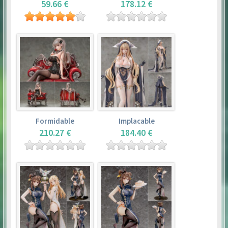
59.66 €
178.12 €
Formidable
Implacable
210.27 €
184.40 €