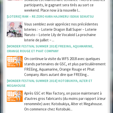
participants, le gagnant sera tirés au sort ce
weekend. Place now à la nouvelle l...
[LOTERIE] RAM – RE:ZERO KARA HAJIMERU ISEKAI SEIKATSU
Vous semblez avoir appréciez nos précédentes
loteries : – Loterie Dragon Ball Super – Loterie
Naruto – Loterie Lily de Vocaloid La prochaine
loterie de juillet ~ ...
[WONDER FESTIVAL SUMMER 2018] FREEING, AQUAMARINE,
ORANGE ROUGE ET PHAT COMPANY
On continue la visite du WFS 2018 avec quelques
stands partenaires de GSC, et plus particulièrement
FREEing, Aquamarine, Orange Rouge et Phat
Company. Alors autant dire que FREEing...
[WONDER FESTIVAL SUMMER 2018] KOTOBUKIYA, ALTER ET
MEGAHOUSE
Après GSC et Max Factory, on passe maintenant à
d’autres gros fabricants (du moins par rapport à leur
renommée) avec Kotobukiya, Alter et Megahouse.
On commence chez Kotobuki...