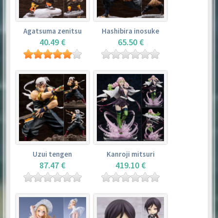
Agatsuma zenitsu
Hashibira inosuke
40.49 €
65.50 €
Uzui tengen
Kanroji mitsuri
87.47 €
419.10 €