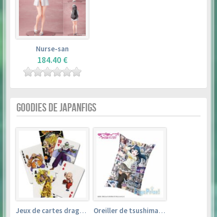
Nurse-san
184.40 €
GOODIES DE JAPANFIGS
Jeux de cartes dragon ball
Oreiller de tsushima yoshiko (35cm×53cm) – love live! sunshine!!