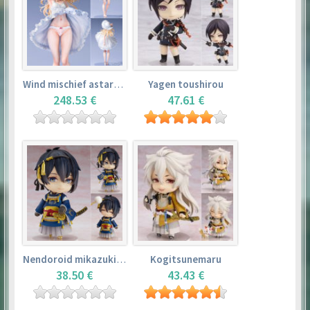
Wind mischief astarotte
Yagen toushirou
248.53 €
47.61 €
Nendoroid mikazuki munechika
Kogitsunemaru
38.50 €
43.43 €