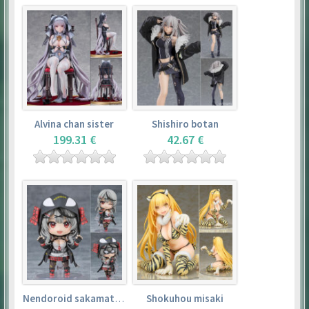
Alvina chan sister
Shishiro botan
199.31 €
42.67 €
Nendoroid sakamata chloe
Shokuhou misaki