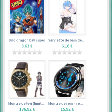
Uno dragon ball super
Serviette de bain de rem (120×60cm) – re:zero kara hajimeru isekai seikatsu
8.63 €
6.16 €
Montre de levi (limited edition) – shingeki no kyojin
Montre de rem – re:zero kara hajimeru isekai seikatsu
136.92 €
15.92 €