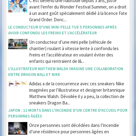
C’est devenu une habitude depuis 3 ans, juste
avant l’enfer du Wonder Festival Summer, on a droit
à un avant goût spécialement dédié à la licence Fate
Grand Order. Donc...
LE CONDUCTEUR D’UNE MINI PELLE TUE 5 PERSONNES APRÈS
AVOIR CONFONDU LES FREINS ET L’ACCÉLÉRATEUR
Un conducteur d’une mini pelle (véhicule de
chantier) roulant à vitesse lente à confondu les
freins et l’accélérateur en voulant éviter des
enfants qui rentraient de l&...
L’ILLUSTRATEUR MATTHEW WALSH IMAGINE UNE COLLABORATION
ENTRE DRAGON BALL ET NIKE
Adidas a de la concurrence avec ces sneakers Nike
imaginées par l’illustrateur et designer britannique
Matthew Walsh. Dévoilée il y a peu, la collection de
sneakers Dragon Ba...
JAPON : 11 MORTS DANS L’INCENDIE D’UN CENTRE D’ACCUEIL POUR
PERSONNES ÂGÉES
Onze personnes sont décédées dans l’incendie
d’une résidence pour personnes âgées en