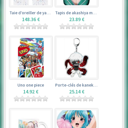
Taie d’oreiller de yamada elf – eromanga sensei
Tapis de akashiya moka – rosario + vampire
148.36 €
23.89 €
Uno one piece
Porte-clés de kaneki ken – tokyo ghoul
14.92 €
25.14 €