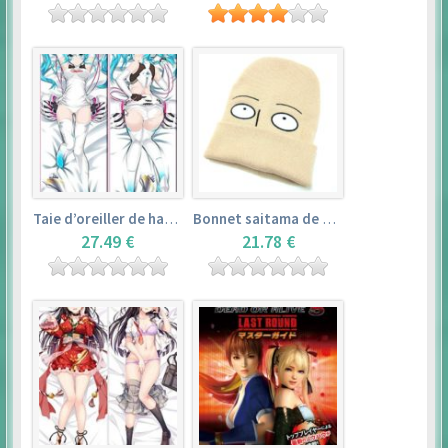
Taie d’oreiller de hatsune miku (150cm×50cm) – vocaloid
Bonnet saitama de one punch man
27.49 €
21.78 €