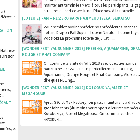
maintenant terminée ! Merci à tous les participants, le g
sera tirés au sort ce weekend. Place now à la nouvelle l...
er)
célérateur
[LOTERIE] RAM – RE:ZERO KARA HAJIMERU ISEKAI SEIKATSU
Vous semblez avoir appréciez nos précédentes loteries : –
RATION
Loterie Dragon Ball Super – Loterie Naruto – Loterie Lily d
Vocaloid La prochaine loterie de juillet ~ ...
[WONDER FESTIVAL SUMMER 2018] FREEING, AQUAMARINE, ORA
e Matthew
ROUGE ET PHAT COMPANY
rs Dragon
On continue la visite du WFS 2018 avec quelques stands
partenaires de GSC, et plus particulièrement FREEing,
EIL
Aquamarine, Orange Rouge et Phat Company. Alors aut
dire que FREEing...
une
[WONDER FESTIVAL SUMMER 2018] KOTOBUKIYA, ALTER ET
cières,
MEGAHOUSE
...
Après GSC et Max Factory, on passe maintenant à d’autre
LÉGANT
gros fabricants (du moins par rapport à leur renommée) 
Kotobukiya, Alter et Megahouse. On commence chez
ce
Kotobuki...
ont
années, et