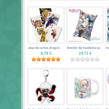
Jeux de cartes dragon ball
Oreiller de tsushima yoshiko (35cm×53cm) – love live! sunshine!!
6.78 €
24.73 €