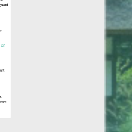
agnant
e
NGE
ant
s
avec