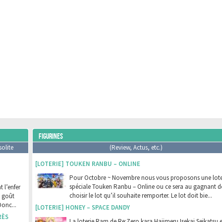
FIGURINES
solite
(Review, Actus, etc.)
[LOTERIE] TOUKEN RANBU – ONLINE
Pour Octobre ~ Novembre nous vous proposons une lote
spéciale Touken Ranbu – Online ou ce sera au gagnant d
 l’enfer
choisir le lot qu’il souhaite remporter. Le lot doit bie...
t goût
Donc...
[LOTERIE] HONEY – SPACE DANDY
RÈS
La loterie Ram de Re:Zero kara Hajimeru Isekai Seikatsu e