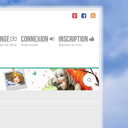
ENGE
CONNEXION
INSCRIPTION
gurine facile
Hang around
Rejoindre les fans