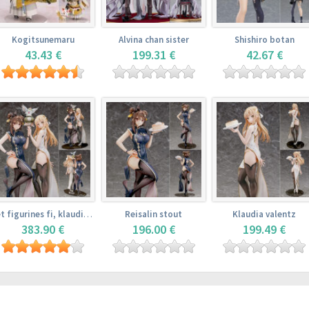
Kogitsunemaru
Alvina chan sister
Shishiro botan
43.43 €
199.31 €
42.67 €
Set figurines fi, klaudia valentz, reisalin stout
Reisalin stout
Klaudia valentz
383.90 €
196.00 €
199.49 €