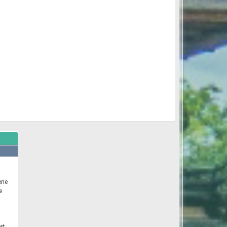
rie
e
st