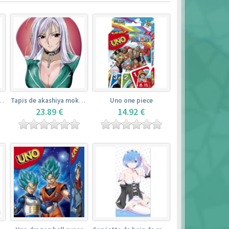
de yamada elf – eromanga sensei
Tapis de akashiya moka – rosario + vampire
Uno one piece
23.89 €
14.92 €