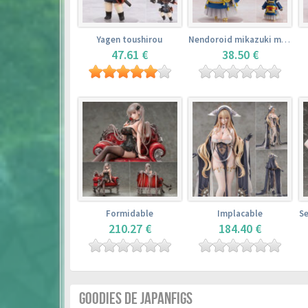
Yagen toushirou
Nendoroid mikazuki munechika
47.61 €
38.50 €
Formidable
Implacable
210.27 €
184.40 €
GOODIES DE JAPANFIGS