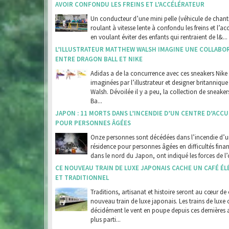
AVOIR CONFONDU LES FREINS ET L’ACCÉLÉRATEUR
Un conducteur d’une mini pelle (véhicule de chanti
roulant à vitesse lente à confondu les freins et l’ac
en voulant éviter des enfants qui rentraient de l&...
L’ILLUSTRATEUR MATTHEW WALSH IMAGINE UNE COLLABO
ENTRE DRAGON BALL ET NIKE
Adidas a de la concurrence avec ces sneakers Nike
imaginées par l’illustrateur et designer britanniqu
Walsh. Dévoilée il y a peu, la collection de sneake
Ba...
JAPON : 11 MORTS DANS L’INCENDIE D’UN CENTRE D’ACCU
POUR PERSONNES ÂGÉES
Onze personnes sont décédées dans l’incendie d’
résidence pour personnes âgées en difficultés finan
dans le nord du Japon, ont indiqué les forces de l’o
CE NOUVEAU TRAIN DE LUXE JAPONAIS CACHE UN CAFÉ É
ET TRADITIONNEL
Traditions, artisanat et histoire seront au cœur de 
nouveau train de luxe japonais. Les trains de luxe 
décidément le vent en poupe depuis ces dernières 
plus parti...