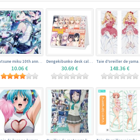
Hatsune miku 10th anniversary book
Dengekibunko desk calendar 2018
Taie d’oreiller 
10.06 €
30.69 €
148.36 €