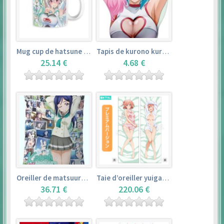
Mug cup de hatsune miku & super sonico – vocaloid
Tapis de kurono kurumu – rosario + vampire
25.14 €
4.68 €
Oreiller de matsuura kanan (35cm×53cm) – love live! sunshine!!
Taie d’oreiller yuigahama yui (50cm×150cm) – yahari ore no seishun love comedy wa machigatteiru. zoku
36.71 €
220.06 €