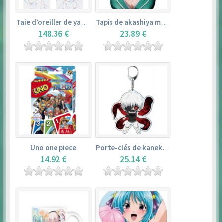
Taie d’oreiller de yamada elf – eromanga sensei
Tapis de akashiya moka – rosario + vampire
148.36 €
23.89 €
Uno one piece
Porte-clés de kaneki ken – tokyo ghoul
14.92 €
25.14 €