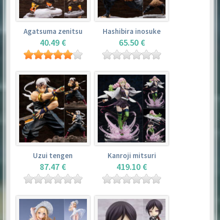
Agatsuma zenitsu
Hashibira inosuke
40.49 €
65.50 €
Uzui tengen
Kanroji mitsuri
87.47 €
419.10 €