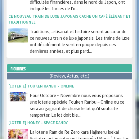
difficultés financières, dans le nord du Japon, ont
indiqué les forces de l’o...
CE NOUVEAU TRAIN DE LUXE JAPONAIS CACHE UN CAFÉ ÉLÉGANT ET
TRADITIONNEL
Traditions, artisanat et histoire seront au cœur de
ce nouveau train de luxe japonais. Les trains de luxe
ont décidément le vent en poupe depuis ces
dernières années, et plus parti...
FIGURINES
(Review, Actus, etc.)
[LOTERIE] TOUKEN RANBU – ONLINE
Pour Octobre ~ Novembre nous vous proposons
une loterie spéciale Touken Ranbu – Online ou ce
sera au gagnant de choisir le lot qu’il souhaite
remporter. Le lot doit bie...
[LOTERIE] HONEY – SPACE DANDY
La loterie Ram de Re:Zero kara Hajimeru Isekai
Seikatsu est maintenant terminée ! Merci à tous les