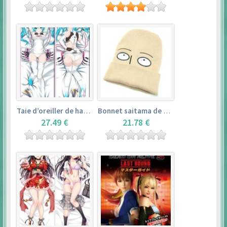
Taie d’oreiller de hatsune miku (150cm×50cm) – vocaloid
Bonnet saitama de one punch man
27.49 €
21.78 €