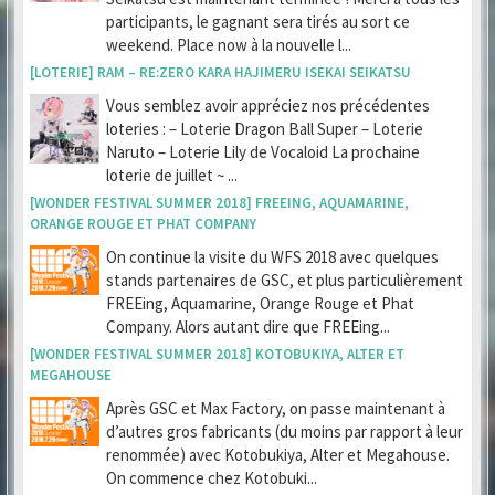
participants, le gagnant sera tirés au sort ce
weekend. Place now à la nouvelle l...
[LOTERIE] RAM – RE:ZERO KARA HAJIMERU ISEKAI SEIKATSU
Vous semblez avoir appréciez nos précédentes
loteries : – Loterie Dragon Ball Super – Loterie
Naruto – Loterie Lily de Vocaloid La prochaine
loterie de juillet ~ ...
[WONDER FESTIVAL SUMMER 2018] FREEING, AQUAMARINE,
ORANGE ROUGE ET PHAT COMPANY
On continue la visite du WFS 2018 avec quelques
stands partenaires de GSC, et plus particulièrement
FREEing, Aquamarine, Orange Rouge et Phat
Company. Alors autant dire que FREEing...
[WONDER FESTIVAL SUMMER 2018] KOTOBUKIYA, ALTER ET
MEGAHOUSE
Après GSC et Max Factory, on passe maintenant à
d’autres gros fabricants (du moins par rapport à leur
renommée) avec Kotobukiya, Alter et Megahouse.
On commence chez Kotobuki...