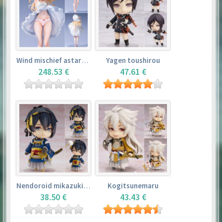
Wind mischief astarotte
Yagen toushirou
248.53 €
47.61 €
Nendoroid mikazuki munechika
Kogitsunemaru
38.50 €
43.43 €