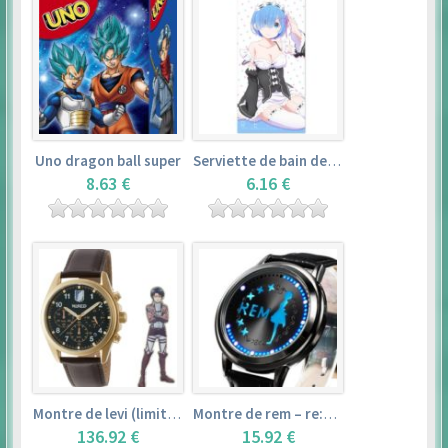
Uno dragon ball super
Serviette de bain de rem (120×60cm) – re:zero kara hajimeru isekai seikatsu
8.63 €
6.16 €
Montre de levi (limited edition) – shingeki no kyojin
Montre de rem – re:zero kara hajimeru isekai seikatsu
136.92 €
15.92 €