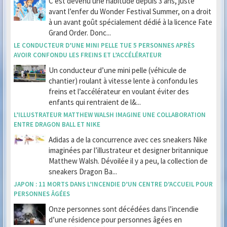
C’est devenu une habitude depuis 3 ans, juste
avant l’enfer du Wonder Festival Summer, on a droit
à un avant goût spécialement dédié à la licence Fate
Grand Order. Donc...
LE CONDUCTEUR D’UNE MINI PELLE TUE 5 PERSONNES APRÈS
AVOIR CONFONDU LES FREINS ET L’ACCÉLÉRATEUR
Un conducteur d’une mini pelle (véhicule de
chantier) roulant à vitesse lente à confondu les
freins et l’accélérateur en voulant éviter des
enfants qui rentraient de l&...
L’ILLUSTRATEUR MATTHEW WALSH IMAGINE UNE COLLABORATION
ENTRE DRAGON BALL ET NIKE
Adidas a de la concurrence avec ces sneakers Nike
imaginées par l’illustrateur et designer britannique
Matthew Walsh. Dévoilée il y a peu, la collection de
sneakers Dragon Ba...
JAPON : 11 MORTS DANS L’INCENDIE D’UN CENTRE D’ACCUEIL POUR
PERSONNES ÂGÉES
Onze personnes sont décédées dans l’incendie
d’une résidence pour personnes âgées en