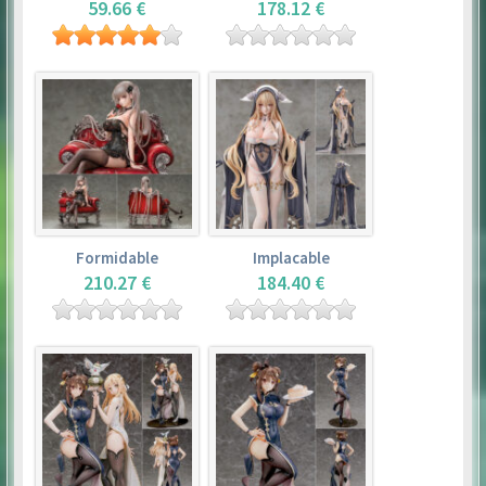
59.66 €
178.12 €
Formidable
Implacable
210.27 €
184.40 €