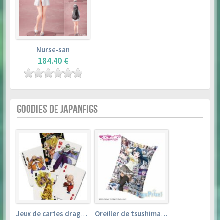
Nurse-san
184.40 €
GOODIES DE JAPANFIGS
Jeux de cartes dragon ball
Oreiller de tsushima yoshiko (35cm×53cm) – love live! sunshine!!