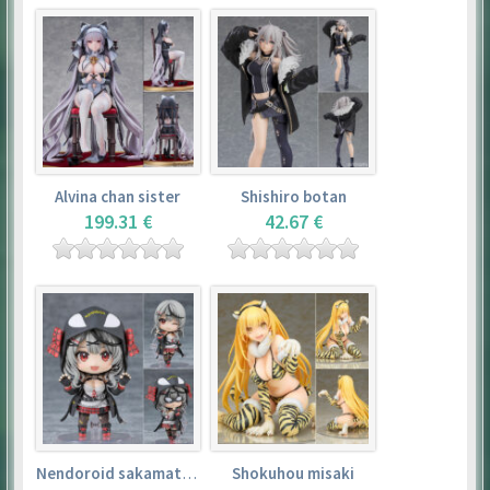
Alvina chan sister
Shishiro botan
199.31 €
42.67 €
Nendoroid sakamata chloe
Shokuhou misaki