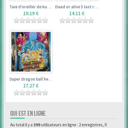
Taie d’oreiller de kurosawa dia (160x50cm) – love live! sunshine!!
Dead or alive 5 last round master guide
19.19 €
14.11 €
Super dragon ball heroes : official 4 pocket binder set
17.27 €
QUI EST EN LIGNE
Au total il y a
399
utilisateurs en ligne : 2 enregistres, 0