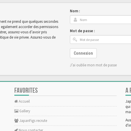
Nom :
rement ne prend que quelques secondes
ut egalement accorder des permissions
Mot de passe :
rer, assurez-vous d’avoir pris
tique de vie privee. Assurez-vous de
Connexion
J’ai oublie mon mot de passe
FAVORITES
A 
Accueil
Jap
qui
Gallery
man
Aus
JapanFigs recrute
d'i
Nous contacter