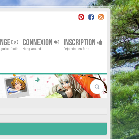
ENGE
CONNEXION
INSCRIPTION
gurine facile
Hang around
Rejoindre les fans